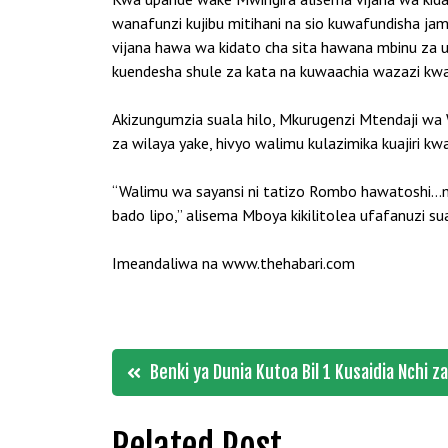
wanafunzi kujibu mitihani na sio kuwafundisha ja
vijana hawa wa kidato cha sita hawana mbinu za uf
kuendesha shule za kata na kuwaachia wazazi kwan
Akizungumzia suala hilo, Mkurugenzi Mtendaji wa 
za wilaya yake, hivyo walimu kulazimika kuajiri kw
“Walimu wa sayansi ni tatizo Rombo hawatoshi…mw
bado lipo,” alisema Mboya kikilitolea ufafanuzi sua
Imeandaliwa na www.thehabari.com
Post
Benki ya Dunia Kutoa Bil 1 Kusaidia Nchi 
navigation
Related Post