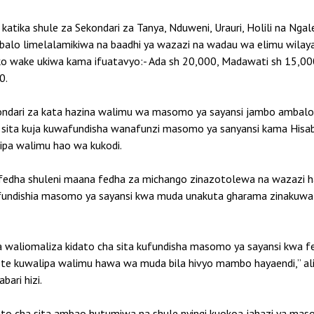
katika shule za Sekondari za Tanya, Nduweni, Urauri, Holili na Nga
alo limelalamikiwa na baadhi ya wazazi na wadau wa elimu wilaya
o wake ukiwa kama ifuatavyo:- Ada sh 20,000, Madawati sh 15,000,
0.
sekondari za kata hazina walimu wa masomo ya sayansi jambo amba
sita kuja kuwafundisha wanafunzi masomo ya sanyansi kama Hisabat
ipa walimu hao wa kukodi.
wa fedha shuleni maana fedha za michango zinazotolewa na wazazi
tufundishia masomo ya sayansi kwa muda unakuta gharama zinakuwa
ita waliomaliza kidato cha sita kufundisha masomo ya sayansi kwa
ote kuwalipa walimu hawa wa muda bila hivyo mambo hayaendi,” al
ari hizi.
ato cha sita ambao hutumiwa na shule nyingi kuokoa jahazi ya ma