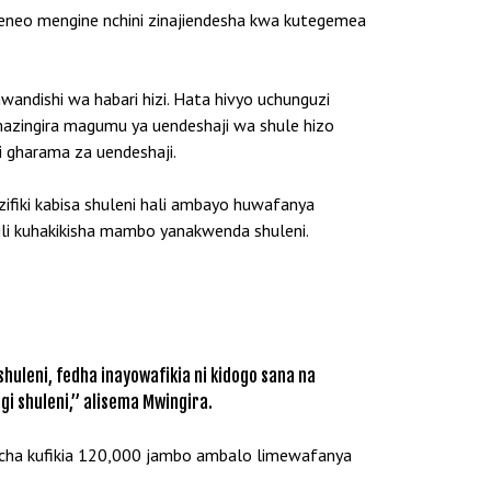
eneo mengine nchini zinajiendesha kwa kutegemea
ndishi wa habari hizi. Hata hivyo uchunguzi
 mazingira magumu ya uendeshaji wa shule hizo
i gharama za uendeshaji.
zifiki kabisa shuleni hali ambayo huwafanya
li kuhakikisha mambo yanakwenda shuleni.
shuleni, fedha inayowafikia ni kidogo sana na
i shuleni,” alisema Mwingira.
asi cha kufikia 120,000 jambo ambalo limewafanya