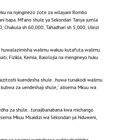
leku na nyinginezo zote za wilayani Rombo
ni hapa. Mfano shule ya Sekondari Tanya jumla
 Chakula sh 60,000, Tahadhari sh 5,000, Ulinzi
lo huwalazimisha walimu wakuu kutafuta walimu
i, Fizikia, Kemia, Baiolojia na mengineyo huku
 hazitoshi kuendesha shule…huwa tunakodi walimu
 kubwa za uendeshaji shule,” alisema Mkuu wa
 fedha za shule…tunajibanabana kwa michango
isema Mkuu Msaidizi wa Sekondari ya Nduweni,
somo ya sayansi wamekuwa wakiwakaririsha