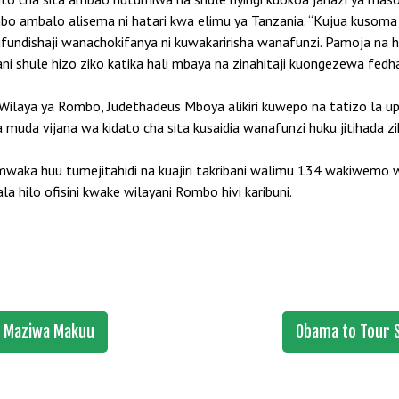
mbo ambalo alisema ni hatari kwa elimu ya Tanzania. “Kujua kusom
undishaji wanachokifanya ni kuwakaririsha wanafunzi. Pamoja na hayo
i shule hizo ziko katika hali mbaya na zinahitaji kuongezewa fedha
Wilaya ya Rombo, Judethadeus Mboya alikiri kuwepo na tatizo la up
a muda vijana wa kidato cha sita kusaidia wanafunzi huku jitihada zi
aka huu tumejitahidi na kuajiri takribani walimu 134 wakiwemo 
la hilo ofisini kwake wilayani Rombo hivi karibuni.
za Maziwa Makuu
Obama to Tour S