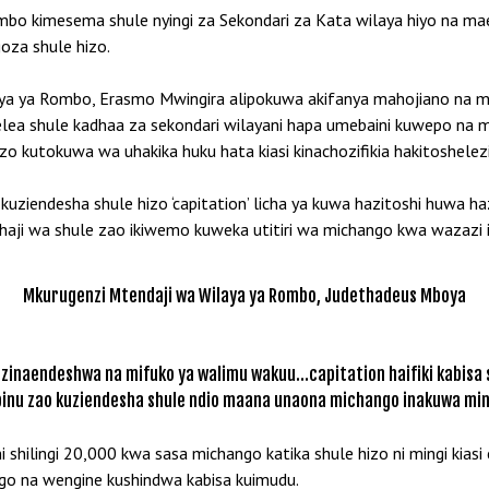
mbo kimesema shule nyingi za Sekondari za Kata wilaya hiyo na ma
oza shule hizo.
ya ya Rombo, Erasmo Mwingira alipokuwa akifanya mahojiano na mwa
mbelea shule kadhaa za sekondari wilayani hapa umebaini kuwepo na
o kutokuwa wa uhakika huku hata kiasi kinachozifikia hakitoshelez
ziendesha shule hizo ‘capitation’ licha ya kuwa hazitoshi huwa ha
aji wa shule zao ikiwemo kuweka utitiri wa michango kwa wazazi i
Mkurugenzi Mtendaji wa Wilaya ya Rombo, Judethadeus Mboya
i) zinaendeshwa na mifuko ya walimu wakuu…capitation haifiki kabisa 
inu zao kuziendesha shule ndio maana unaona michango inakuwa ming
 ni shilingi 20,000 kwa sasa michango katika shule hizo ni mingi ki
o na wengine kushindwa kabisa kuimudu.