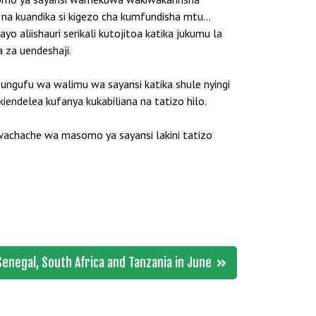
a na kuandika si kigezo cha kumfundisha mtu…
 aliishauri serikali kutojitoa katika jukumu la
 za uendeshaji.
ungufu wa walimu wa sayansi katika shule nyingi
kiendelea kufanya kukabiliana na tatizo hilo.
wachache wa masomo ya sayansi lakini tatizo
enegal, South Africa and Tanzania in June