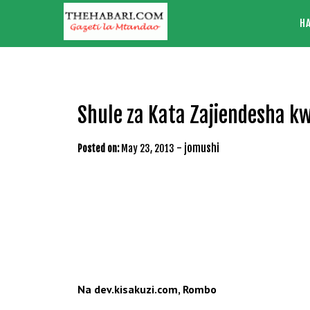
Skip
H
to
content
Shule za Kata Zajiendesha 
-
jomushi
Posted on:
May 23, 2013
Na dev.kisakuzi.com, Rombo