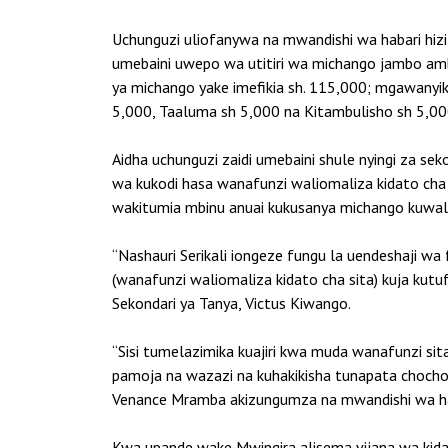
Uchunguzi uliofanywa na mwandishi wa habari hizi 
umebaini uwepo wa utitiri wa michango jambo amb
ya michango yake imefikia sh. 115,000; mgawanyik
5,000, Taaluma sh 5,000 na Kitambulisho sh 5,00
Aidha uchunguzi zaidi umebaini shule nyingi za 
wa kukodi hasa wanafunzi waliomaliza kidato cha 
wakitumia mbinu anuai kukusanya michango kuwal
“Nashauri Serikali iongeze fungu la uendeshaji 
(wanafunzi waliomaliza kidato cha sita) kuja ku
Sekondari ya Tanya, Victus Kiwango.
“Sisi tumelazimika kuajiri kwa muda wanafunzi s
pamoja na wazazi na kuhakikisha tunapata choch
Venance Mramba akizungumza na mwandishi wa hab
Kwa upande wake Mwingira alisema vijana wa kid