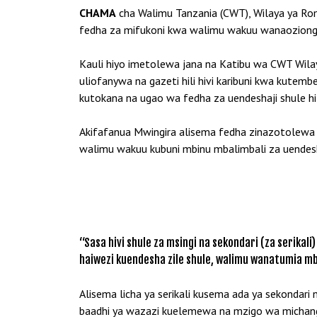
CHAMA
cha Walimu Tanzania (CWT), Wilaya ya Ro
fedha za mifukoni kwa walimu wakuu wanaoziong
Kauli hiyo imetolewa jana na Katibu wa CWT Wila
uliofanywa na gazeti hili hivi karibuni kwa kute
kutokana na ugao wa fedha za uendeshaji shule hiz
Akifafanua Mwingira alisema fedha zinazotolewa ku
walimu wakuu kubuni mbinu mbalimbali za uendesh
“Sasa hivi shule za msingi na sekondari (za serikal
haiwezi kuendesha zile shule, walimu wanatumia mb
Alisema licha ya serikali kusema ada ya sekondari
baadhi ya wazazi kuelemewa na mzigo wa michang