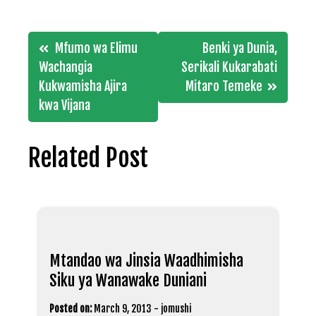
Post
Mfumo wa Elimu
Benki ya Dunia,
navigation
Wachangia
Serikali Kukarabati
Kukwamisha Ajira
Mitaro Temeke
kwa Vijana
Related Post
Mtandao wa Jinsia Waadhimisha
Siku ya Wanawake Duniani
Posted on:
March 9, 2013
-
jomushi