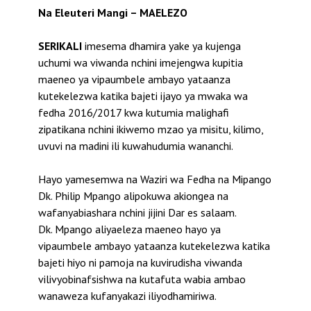
Na Eleuteri Mangi – MAELEZO
SERIKALI
imesema dhamira yake ya kujenga
uchumi wa viwanda nchini imejengwa kupitia
maeneo ya vipaumbele ambayo yataanza
kutekelezwa katika bajeti ijayo ya mwaka wa
fedha 2016/2017 kwa kutumia malighafi
zipatikana nchini ikiwemo mzao ya misitu, kilimo,
uvuvi na madini ili kuwahudumia wananchi.
Hayo yamesemwa na Waziri wa Fedha na Mipango
Dk. Philip Mpango alipokuwa akiongea na
wafanyabiashara nchini jijini Dar es salaam.
Dk. Mpango aliyaeleza maeneo hayo ya
vipaumbele ambayo yataanza kutekelezwa katika
bajeti hiyo ni pamoja na kuvirudisha viwanda
vilivyobinafsishwa na kutafuta wabia ambao
wanaweza kufanyakazi iliyodhamiriwa.