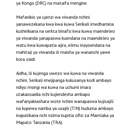
ya Kongo (DRC) na mataifa mengine.
Mafanikio ya ujenzi wa viwanda nchini
yanawezekana kwa kwa kuwa Serikali imedhamiria
kushirikiana na serkta binafsi kwa kuwa maendeleo
ya viwanda yanapaswa kuendana na maendeleo ya
watu kwa kuwapatia ajira, elimu inayoendana na
mahitaji ya viwanda ili maisha ya wananchi yawe
bora zaidi.
Aidha, ili kujenga uwezo wa kuwa na viwanda
nchini, Serikali imejipanga kukusanya kodi ambayo
ndiyo msingi wa kuwa na uchumi imara
utakaosaidia nchi kujiendesha ambapo
wafanyabiashara wote nchini wanapaswa kujisajili
na kupewa namba ya usajili (TIN) huduma ambayo
inapatikana nchi nzima kupitia ofisi za Mamlaka ya
Mapato Tanzania (TRA).