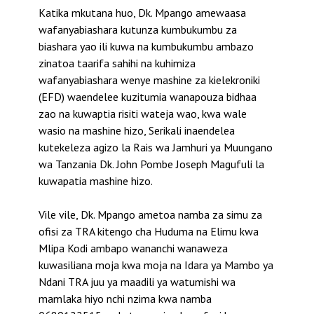
Katika mkutana huo, Dk. Mpango amewaasa
wafanyabiashara kutunza kumbukumbu za
biashara yao ili kuwa na kumbukumbu ambazo
zinatoa taarifa sahihi na kuhimiza
wafanyabiashara wenye mashine za kielekroniki
(EFD) waendelee kuzitumia wanapouza bidhaa
zao na kuwaptia risiti wateja wao, kwa wale
wasio na mashine hizo, Serikali inaendelea
kutekeleza agizo la Rais wa Jamhuri ya Muungano
wa Tanzania Dk. John Pombe Joseph Magufuli la
kuwapatia mashine hizo.
Vile vile, Dk. Mpango ametoa namba za simu za
ofisi za TRA kitengo cha Huduma na Elimu kwa
Mlipa Kodi ambapo wananchi wanaweza
kuwasiliana moja kwa moja na Idara ya Mambo ya
Ndani TRA juu ya maadili ya watumishi wa
mamlaka hiyo nchi nzima kwa namba