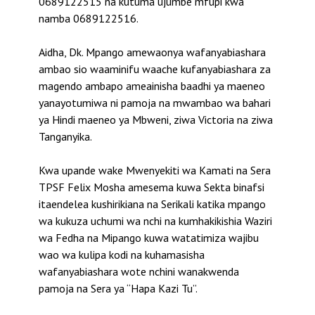
0689122515 na kutuma ujumbe mfupi kwa
namba 0689122516.
Aidha, Dk. Mpango amewaonya wafanyabiashara
ambao sio waaminifu waache kufanyabiashara za
magendo ambapo ameainisha baadhi ya maeneo
yanayotumiwa ni pamoja na mwambao wa bahari
ya Hindi maeneo ya Mbweni, ziwa Victoria na ziwa
Tanganyika.
Kwa upande wake Mwenyekiti wa Kamati na Sera
TPSF Felix Mosha amesema kuwa Sekta binafsi
itaendelea kushirikiana na Serikali katika mpango
wa kukuza uchumi wa nchi na kumhakikishia Waziri
wa Fedha na Mipango kuwa watatimiza wajibu
wao wa kulipa kodi na kuhamasisha
wafanyabiashara wote nchini wanakwenda
pamoja na Sera ya “Hapa Kazi Tu”.