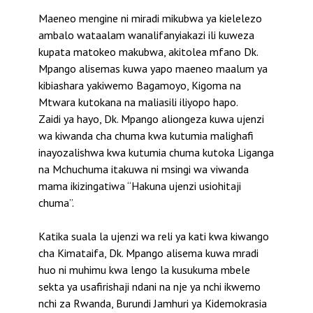
Maeneo mengine ni miradi mikubwa ya kielelezo
ambalo wataalam wanalifanyiakazi ili kuweza
kupata matokeo makubwa, akitolea mfano Dk.
Mpango alisemas kuwa yapo maeneo maalum ya
kibiashara yakiwemo Bagamoyo, Kigoma na
Mtwara kutokana na maliasili iliyopo hapo.
Zaidi ya hayo, Dk. Mpango aliongeza kuwa ujenzi
wa kiwanda cha chuma kwa kutumia malighafi
inayozalishwa kwa kutumia chuma kutoka Liganga
na Mchuchuma itakuwa ni msingi wa viwanda
mama ikizingatiwa “Hakuna ujenzi usiohitaji
chuma”.
Katika suala la ujenzi wa reli ya kati kwa kiwango
cha Kimataifa, Dk. Mpango alisema kuwa mradi
huo ni muhimu kwa lengo la kusukuma mbele
sekta ya usafirishaji ndani na nje ya nchi ikwemo
nchi za Rwanda, Burundi Jamhuri ya Kidemokrasia