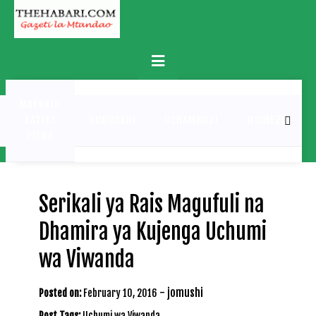
Skip
to
content
Primary
Menu
MATUKIO
KATIKA
BURUDANI
UCHAMBUZI
MICHEZO
PICHA
Serikali ya Rais Magufuli na
Dhamira ya Kujenga Uchumi
wa Viwanda
-
jomushi
Posted on:
February 10, 2016
Post Tags:
Uchumi wa Viwanda