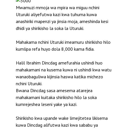
Mwamuzi mmoja wa mpira wa miguu nchini
Uturuki aliyefutwa kazi kwa tuhuma kuwa
anashiriki mapenzi ya jinsia moja, ameshinda kesi
dhidi ya shirikisho la soka la Uturuki.
Mahakama nchini Uturuki imeamuru shirikisho hilo
kumlipa refa huyo dola 8,000 kama fidia.
Halil Ibrahim Dincdag amefurahia ushindi huo
mahakamani na kusema kuwa ni ushindi kwa watu
wanaobaguliwa kijinsia haswa katika michezo
nchini Uturuki.
Bwana Dincdag sasa amesema atarejea
mahakamani kuitaka shirikisho hilo la soka
kumrejeshea leseni yake ya kazi.
Shirikisho kwa upande wake limejitetea likisema
kuwa Dincdag alifutwa kazi kwa sababu ya