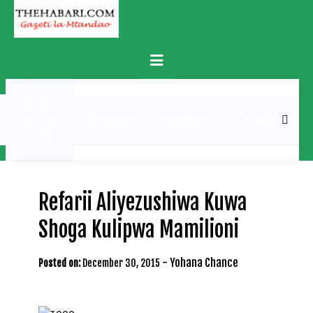
Skip
to
content
Primary
Menu
MATUKIO
KATIKA
BURUDANI
UCHAMBUZI
MICHEZO
PICHA
Refarii Aliyezushiwa Kuwa
Shoga Kulipwa Mamilioni
-
Yohana Chance
Posted on:
December 30, 2015