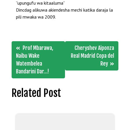
”upungufu wa kitaaluma”
Dincdag alikuwa akiendesha mechi katika daraja la
pili mwaka wa 2009.
Post
Prof Mbarawa,
Cheryshev Aiponza
navigation
Naibu Wake
Real Madrid Copa del
Watembelea
Rey
Bandarini Dar…!
Related Post