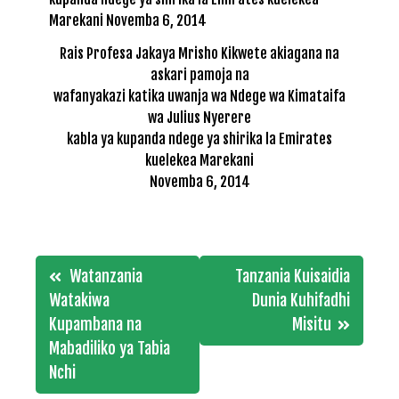
Rais Profesa Jakaya Mrisho Kikwete akiagana na
askari pamoja na
wafanyakazi katika uwanja wa Ndege wa Kimataifa
wa Julius Nyerere
kabla ya kupanda ndege ya shirika la Emirates
kuelekea Marekani
Novemba 6, 2014
Post
Watanzania
Tanzania Kuisaidia
navigation
Watakiwa
Dunia Kuhifadhi
Kupambana na
Misitu
Mabadiliko ya Tabia
Nchi