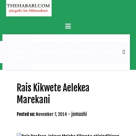
Skip
to
content
Primary
Menu
MATUKIO
KATIKA
BURUDANI
UCHAMBUZI
MICHEZO
PICHA
Rais Kikwete Aelekea
Marekani
-
jomushi
Posted on:
November 7, 2014