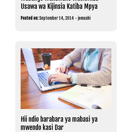
Usawa wa Kijinsia Katiba Mpya
Posted on:
September 14, 2014
-
jomushi
Hii ndio barabara ya mabasi ya
mwendo kasi Dar