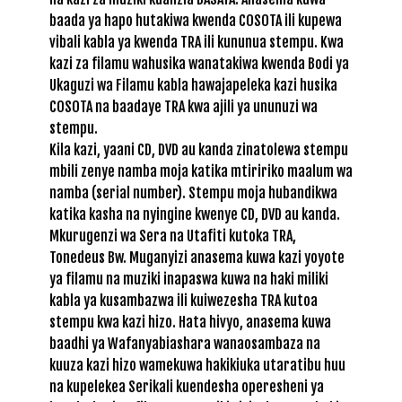
baada ya hapo hutakiwa kwenda COSOTA ili kupewa
vibali kabla ya kwenda TRA ili kununua stempu. Kwa
kazi za filamu wahusika wanatakiwa kwenda Bodi ya
Ukaguzi wa Filamu kabla hawajapeleka kazi husika
COSOTA na baadaye TRA kwa ajili ya ununuzi wa
stempu.
Kila kazi, yaani CD, DVD au kanda zinatolewa stempu
mbili zenye namba moja katika mtiririko maalum wa
namba (serial number). Stempu moja hubandikwa
katika kasha na nyingine kwenye CD, DVD au kanda.
Mkurugenzi wa Sera na Utafiti kutoka TRA,
Tonedeus Bw. Muganyizi anasema kuwa kazi yoyote
ya filamu na muziki inapaswa kuwa na haki miliki
kabla ya kusambazwa ili kuiwezesha TRA kutoa
stempu kwa kazi hizo. Hata hivyo, anasema kuwa
baadhi ya Wafanyabiashara wanaosambaza na
kuuza kazi hizo wamekuwa hakikiuka utaratibu huu
na kupelekea Serikali kuendesha operesheni ya