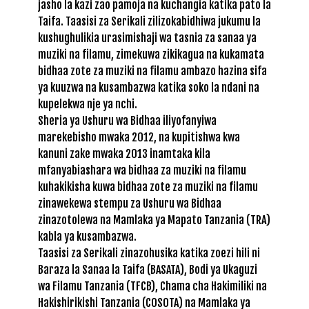
jasho la kazi zao pamoja na kuchangia katika pato la
Taifa. Taasisi za Serikali zilizokabidhiwa jukumu la
kushughulikia urasimishaji wa tasnia za sanaa ya
muziki na filamu, zimekuwa zikikagua na kukamata
bidhaa zote za muziki na filamu ambazo hazina sifa
ya kuuzwa na kusambazwa katika soko la ndani na
kupelekwa nje ya nchi.
Sheria ya Ushuru wa Bidhaa iliyofanyiwa
marekebisho mwaka 2012, na kupitishwa kwa
kanuni zake mwaka 2013 inamtaka kila
mfanyabiashara wa bidhaa za muziki na filamu
kuhakikisha kuwa bidhaa zote za muziki na filamu
zinawekewa stempu za Ushuru wa Bidhaa
zinazotolewa na Mamlaka ya Mapato Tanzania (TRA)
kabla ya kusambazwa.
Taasisi za Serikali zinazohusika katika zoezi hili ni
Baraza la Sanaa la Taifa (BASATA), Bodi ya Ukaguzi
wa Filamu Tanzania (TFCB), Chama cha Hakimiliki na
Hakishirikishi Tanzania (COSOTA) na Mamlaka ya