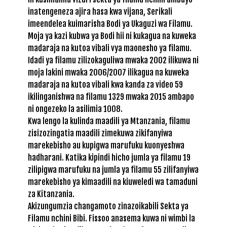
inatengeneza ajira hasa kwa vijana, Serikali
imeendelea kuimarisha Bodi ya Ukaguzi wa Filamu.
Moja ya kazi kubwa ya Bodi hii ni kukagua na kuweka
madaraja na kutoa vibali vya maonesho ya filamu.
Idadi ya filamu zilizokaguliwa mwaka 2002 ilikuwa ni
moja lakini mwaka 2006/2007 ilikagua na kuweka
madaraja na kutoa vibali kwa kanda za video 59
ikilinganishwa na filamu 1329 mwaka 2015 ambapo
ni ongezeko la asilimia 1008.
Kwa lengo la kulinda maadili ya Mtanzania, filamu
zisizozingatia maadili zimekuwa zikifanyiwa
marekebisho au kupigwa marufuku kuonyeshwa
hadharani. Katika kipindi hicho jumla ya filamu 19
zilipigwa marufuku na jumla ya filamu 55 zilifanyiwa
marekebisho ya kimaadili na kiuweledi wa tamaduni
za Kitanzania.
Akizungumzia changamoto zinazoikabili Sekta ya
Filamu nchini Bibi. Fissoo anasema kuwa ni wimbi la