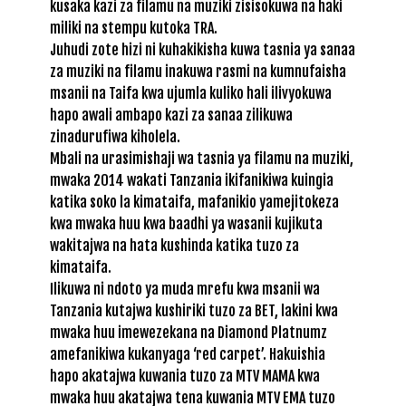
kusaka kazi za filamu na muziki zisisokuwa na haki
miliki na stempu kutoka TRA.
Juhudi zote hizi ni kuhakikisha kuwa tasnia ya sanaa
za muziki na filamu inakuwa rasmi na kumnufaisha
msanii na Taifa kwa ujumla kuliko hali ilivyokuwa
hapo awali ambapo kazi za sanaa zilikuwa
zinadurufiwa kiholela.
Mbali na urasimishaji wa tasnia ya filamu na muziki,
mwaka 2014 wakati Tanzania ikifanikiwa kuingia
katika soko la kimataifa, mafanikio yamejitokeza
kwa mwaka huu kwa baadhi ya wasanii kujikuta
wakitajwa na hata kushinda katika tuzo za
kimataifa.
Ilikuwa ni ndoto ya muda mrefu kwa msanii wa
Tanzania kutajwa kushiriki tuzo za BET, lakini kwa
mwaka huu imewezekana na Diamond Platnumz
amefanikiwa kukanyaga ‘red carpet’. Hakuishia
hapo akatajwa kuwania tuzo za MTV MAMA kwa
mwaka huu akatajwa tena kuwania MTV EMA tuzo