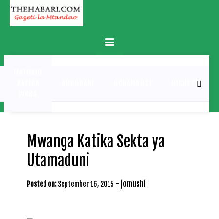
Skip
to
content
Primary
Menu
MATUKIO
KATIKA
BURUDANI
UCHAMBUZI
MICHEZO
PICHA
Mwanga Katika Sekta ya
Utamaduni
-
jomushi
Posted on:
September 16, 2015