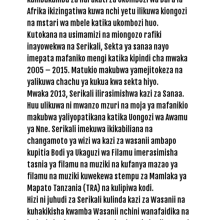
Afrika ikizingatiwa kuwa nchi yetu ilikuwa kiongozi
na mstari wa mbele katika ukombozi huo.
Kutokana na usimamizi na miongozo rafiki
inayowekwa na Serikali, Sekta ya sanaa nayo
imepata mafaniko mengi katika kipindi cha mwaka
2005 – 2015. Matukio makubwa yamejitokeza na
yalikuwa chachu ya kukua kwa sekta hiyo.
Mwaka 2013, Serikali ilirasimishwa kazi za Sanaa.
Huu ulikuwa ni mwanzo mzuri na moja ya mafanikio
makubwa yaliyopatikana katika Uongozi wa Awamu
ya Nne. Serikali imekuwa ikikabiliana na
changamoto ya wizi wa kazi za wasanii ambapo
kupitia Bodi ya Ukaguzi wa Filamu imerasimisha
tasnia ya filamu na muziki na kufanya mazao ya
filamu na muziki kuwekewa stempu za Mamlaka ya
Mapato Tanzania (TRA) na kulipiwa kodi.
Hizi ni juhudi za Serikali kulinda kazi za Wasanii na
kuhakikisha kwamba Wasanii nchini wanafaidika na