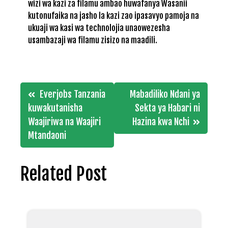
wizi wa kazi za filamu ambao huwafanya Wasanii
kutonufaika na jasho la kazi zao ipasavyo pamoja na
ukuaji wa kasi wa technolojia unaowezesha
usambazaji wa filamu zisizo na maadili.
Post
Everjobs Tanzania
Mabadiliko Ndani ya
navigation
kuwakutanisha
Sekta ya Habari ni
Waajiriwa na Waajiri
Hazina kwa Nchi
Mtandaoni
Related Post