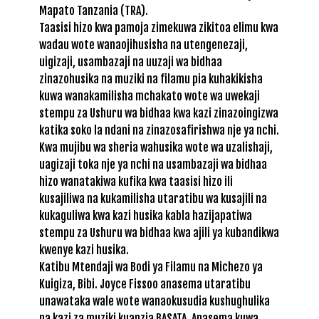
Mapato Tanzania (TRA).
Taasisi hizo kwa pamoja zimekuwa zikitoa elimu kwa
wadau wote wanaojihusisha na utengenezaji,
uigizaji, usambazaji na uuzaji wa bidhaa
zinazohusika na muziki na filamu pia kuhakikisha
kuwa wanakamilisha mchakato wote wa uwekaji
stempu za Ushuru wa bidhaa kwa kazi zinazoingizwa
katika soko la ndani na zinazosafirishwa nje ya nchi.
Kwa mujibu wa sheria wahusika wote wa uzalishaji,
uagizaji toka nje ya nchi na usambazaji wa bidhaa
hizo wanatakiwa kufika kwa taasisi hizo ili
kusajiliwa na kukamilisha utaratibu wa kusajili na
kukaguliwa kwa kazi husika kabla hazijapatiwa
stempu za Ushuru wa bidhaa kwa ajili ya kubandikwa
kwenye kazi husika.
Katibu Mtendaji wa Bodi ya Filamu na Michezo ya
Kuigiza, Bibi. Joyce Fissoo anasema utaratibu
unawataka wale wote wanaokusudia kushughulika
na kazi za muziki kuanzia BASATA. Anasema kuwa