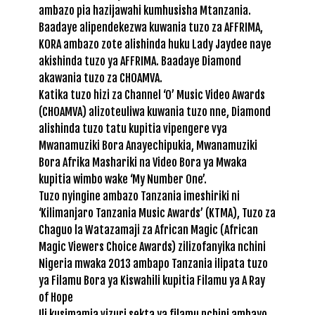
ambazo pia hazijawahi kumhusisha Mtanzania.
Baadaye alipendekezwa kuwania tuzo za AFFRIMA,
KORA ambazo zote alishinda huku Lady Jaydee naye
akishinda tuzo ya AFFRIMA. Baadaye Diamond
akawania tuzo za CHOAMVA.
Katika tuzo hizi za Channel ‘O’ Music Video Awards
(CHOAMVA) alizoteuliwa kuwania tuzo nne, Diamond
alishinda tuzo tatu kupitia vipengere vya
Mwanamuziki Bora Anayechipukia, Mwanamuziki
Bora Afrika Mashariki na Video Bora ya Mwaka
kupitia wimbo wake ‘My Number One’.
Tuzo nyingine ambazo Tanzania imeshiriki ni
‘Kilimanjaro Tanzania Music Awards’ (KTMA), Tuzo za
Chaguo la Watazamaji za African Magic (African
Magic Viewers Choice Awards) zilizofanyika nchini
Nigeria mwaka 2013 ambapo Tanzania ilipata tuzo
ya Filamu Bora ya Kiswahili kupitia Filamu ya A Ray
of Hope
Ili kusimamia vizuri sekta ya filamu nchini ambayo