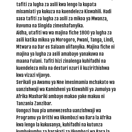
tafiti za lugha za asili kwa lengo la kupata
misamiati ya kukuza na kuendeleza Kiswahili. Hadi
sasa tafiti za lugha za asili za mikoa ya Mwanza,
Ruvuma na Singida zimeshafanyika.
Aidha, utafiti wa wa majina fiche 1800 ya lugha za
asili katika mikoa ya Morogoro, Pwani, Tanga, Lindi,
Mtwara na Dar es Salaam ulifanyika. Majina fiche ni
majina ya lugha za asili amabayo yanakuwa na
maana Fulani. Tafiti hizi zinalenga kuhifadhi na
kuendeleza mila na desturi nzuri ii kuzirithishwa
kwa vizazi vijavyo.
Serikali ya Awamu ya Nne imesimamia mchakato wa
uanzishwaji wa Kamisheni ya Kiswahili ya Jumuiya ya
Afrika Mashariki ambayo makao yake makuu ni
Tanzania Zanzibar.
Uongozi huu pia umewezesha uanzishwaji wa
Programu ya Urithi wa Ukombozi wa Bara la Afrika
kwa lengo la kukusanya, kuhifadhi na kutunza
kumbukumbu za harakati za Ukombozi wa Bara la