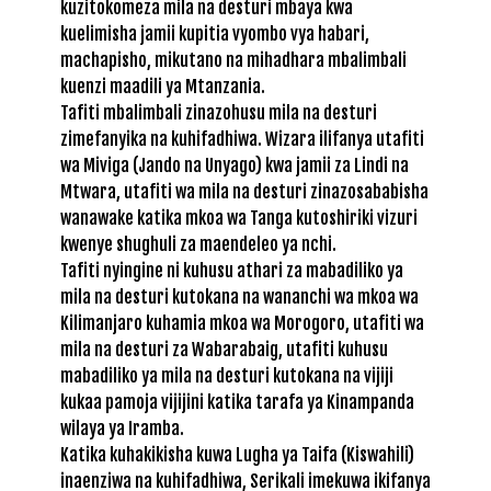
kuzitokomeza mila na desturi mbaya kwa
kuelimisha jamii kupitia vyombo vya habari,
machapisho, mikutano na mihadhara mbalimbali
kuenzi maadili ya Mtanzania.
Tafiti mbalimbali zinazohusu mila na desturi
zimefanyika na kuhifadhiwa. Wizara ilifanya utafiti
wa Miviga (Jando na Unyago) kwa jamii za Lindi na
Mtwara, utafiti wa mila na desturi zinazosababisha
wanawake katika mkoa wa Tanga kutoshiriki vizuri
kwenye shughuli za maendeleo ya nchi.
Tafiti nyingine ni kuhusu athari za mabadiliko ya
mila na desturi kutokana na wananchi wa mkoa wa
Kilimanjaro kuhamia mkoa wa Morogoro, utafiti wa
mila na desturi za Wabarabaig, utafiti kuhusu
mabadiliko ya mila na desturi kutokana na vijiji
kukaa pamoja vijijini katika tarafa ya Kinampanda
wilaya ya Iramba.
Katika kuhakikisha kuwa Lugha ya Taifa (Kiswahili)
inaenziwa na kuhifadhiwa, Serikali imekuwa ikifanya