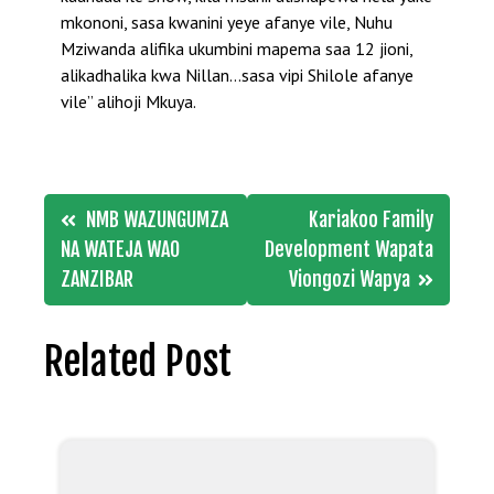
mkononi, sasa kwanini yeye afanye vile, Nuhu
Mziwanda alifika ukumbini mapema saa 12 jioni,
alikadhalika kwa Nillan…sasa vipi Shilole afanye
vile” alihoji Mkuya.
Post
NMB WAZUNGUMZA
Kariakoo Family
navigation
NA WATEJA WAO
Development Wapata
ZANZIBAR
Viongozi Wapya
Related Post