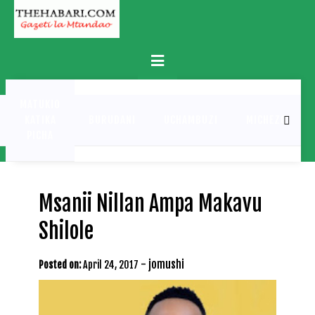
Skip
to
content
Primary
Menu
MATUKIO
KATIKA
BURUDANI
UCHAMBUZI
MICHEZO
PICHA
Msanii Nillan Ampa Makavu
Shilole
-
jomushi
Posted on:
April 24, 2017