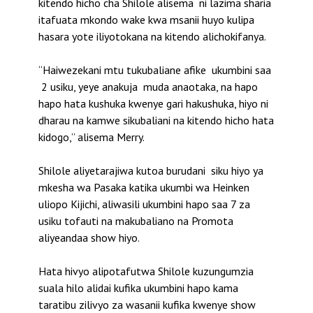
kitendo hicho cha Shilole alisema ni lazima sharia
itafuata mkondo wake kwa msanii huyo kulipa
hasara yote iliyotokana na kitendo alichokifanya.
“Haiwezekani mtu tukubaliane afike ukumbini saa
2 usiku, yeye anakuja muda anaotaka, na hapo
hapo hata kushuka kwenye gari hakushuka, hiyo ni
dharau na kamwe sikubaliani na kitendo hicho hata
kidogo,” alisema Merry.
Shilole aliyetarajiwa kutoa burudani siku hiyo ya
mkesha wa Pasaka katika ukumbi wa Heinken
uliopo Kijichi, aliwasili ukumbini hapo saa 7 za
usiku tofauti na makubaliano na Promota
aliyeandaa show hiyo.
Hata hivyo alipotafutwa Shilole kuzungumzia
suala hilo alidai kufika ukumbini hapo kama
taratibu zilivyo za wasanii kufika kwenye show