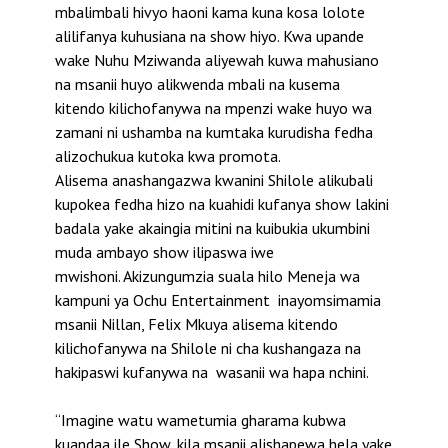
mbalimbali hivyo haoni kama kuna kosa lolote
alilifanya kuhusiana na show hiyo. Kwa upande
wake Nuhu Mziwanda aliyewah kuwa mahusiano
na msanii huyo alikwenda mbali na kusema
kitendo kilichofanywa na mpenzi wake huyo wa
zamani ni ushamba na kumtaka kurudisha fedha
alizochukua kutoka kwa promota.
Alisema anashangazwa kwanini Shilole alikubali
kupokea fedha hizo na kuahidi kufanya show lakini
badala yake akaingia mitini na kuibukia ukumbini
muda ambayo show ilipaswa iwe
mwishoni. Akizungumzia suala hilo Meneja wa
kampuni ya Ochu Entertainment inayomsimamia
msanii Nillan, Felix Mkuya alisema kitendo
kilichofanywa na Shilole ni cha kushangaza na
hakipaswi kufanywa na wasanii wa hapa nchini.
“Imagine watu wametumia gharama kubwa
kuandaa ile Show, kila msanii alishapewa hela yake