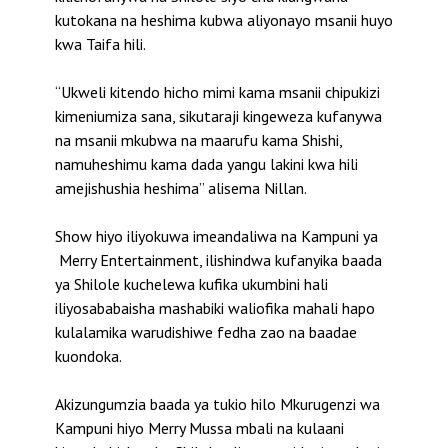
kutokana na heshima kubwa aliyonayo msanii huyo
kwa Taifa hili.
“Ukweli kitendo hicho mimi kama msanii chipukizi
kimeniumiza sana, sikutaraji kingeweza kufanywa
na msanii mkubwa na maarufu kama Shishi,
namuheshimu kama dada yangu lakini kwa hili
amejishushia heshima” alisema Nillan.
Show hiyo iliyokuwa imeandaliwa na Kampuni ya
Merry Entertainment, ilishindwa kufanyika baada
ya Shilole kuchelewa kufika ukumbini hali
iliyosababaisha mashabiki waliofika mahali hapo
kulalamika warudishiwe fedha zao na baadae
kuondoka.
Akizungumzia baada ya tukio hilo Mkurugenzi wa
Kampuni hiyo Merry Mussa mbali na kulaani