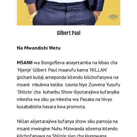
Gilbert Paul
Na Mwandishi Wetu
MSANII
wa Bongofleva anayetamba na kibao cha
‘Njenje’ Gilbert Paul maarufu kama ‘NILLAN’
(pichani kulia) ameponda kitendo kilichofanywa na
msanii mkubwa katika tasnia hiyo Zuwena Yusufu
‘Shilole’ cha kuharibu Show iliyotarajiwa kufanyika
mkesha wa siku ya mkesha wa Pasaka na hivyo
kusababisha hasara kwa promota.
Nillan aliyetarajiwa kufanya show siku pamoja na
msanii mwingine Nuhu Mziwanda alisema kitendo
kilichofanywa na Shilole siyo cha kiungwana