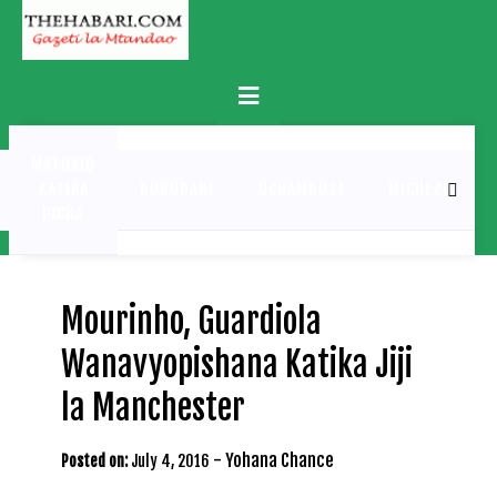
Skip
to
content
Primary
Menu
MATUKIO
KATIKA
BURUDANI
UCHAMBUZI
MICHEZO
PICHA
Mourinho, Guardiola
Wanavyopishana Katika Jiji
la Manchester
-
Yohana Chance
Posted on:
July 4, 2016