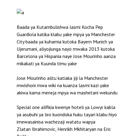
Baada ya Kutambulishwa lasmi Kocha Pep
Guardiola katika klabu yake mpya ya Manchester
City baada ya kuhamia kutoka Bayern Munich ya
Ujerumani, aliyojiunga nayo mwaka 2013 kutoka
Barcelona ya Hispania naye Jose Mourinho aanza
mikakati ya Kuunda timu yake
Jose Mourinho alitu katiaka jiji la Manchester
mwishoni mwa wiki na kuanza lasmi kazi yake
akiwa kama meneja mpya wa mashetani wekundu
Special one alifikia kwenye hoteli ya Lowyr kabla
ya asubuhi ya leo kuondoka huku tayari klabu hiyo
imewasainisa wachezaji watatu wapya
Zlatan Ibrahimovic, Henrikh Mkhitaryan na Eric