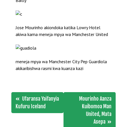
Bailly
Jose Mourinho akiondoka katika Lowry Hotel
akiwa kama meneja mpya wa Manchester United
meneja mpya wa Manchester City Pep Guardiola
akikaribishwa rasmi kwa kuanza kazi
Post
Ufaransa Yaifanyia
Mourinho Aanza
navigation
Kufuru Iceland
Kuibomoa Man
United, Mata
Asepa