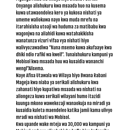
Onyango alishukuru kwa msaada huo na kusema
kuwa utawaondolea kero ya kukosa nishati ya
umeme waliokuwa nayo kwa muda mrefu na
itarahisisha utoaji wa huduma za matibabu kwa
wagonjwa na aliahidi kuwa watahakikisha
wanatunza vizuri vifaa vya nishati hiyo
walivyozawadiwa “Kuna msemo kuwa akufaaye kwa
dhiki ndio rafiki wa kweli”. Tunaishukuru kampuni ya
Mobisol kwa msaada huu wa kusaidia wananchi
wengi”Alisema.
Naye Afisa Utawala wa Wilaya hiyo Bwana Rabani
Mageja kwa niaba ya serikali alishukuru kwa
zahanati hiyo kupatiwa msaada wa nishati na
aliongeza kuwa serikali wilayani humo itazidi
kuunga mkono wawekezaji wanaokuja na miradi ya
kusaidia kuleta maendeleo katika jamii kama ulivyo
mradi wa nishati wa Mobisol.
Kwa upande wake mteja wa 30,000 wa kampuni ya