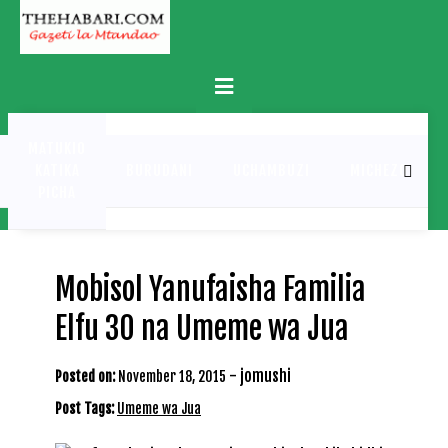
Skip
to
content
Primary
Menu
MATUKIO
KATIKA
BURUDANI
UCHAMBUZI
MICHEZO
PICHA
Mobisol Yanufaisha Familia
Elfu 30 na Umeme wa Jua
-
jomushi
Posted on:
November 18, 2015
Post Tags:
Umeme wa Jua