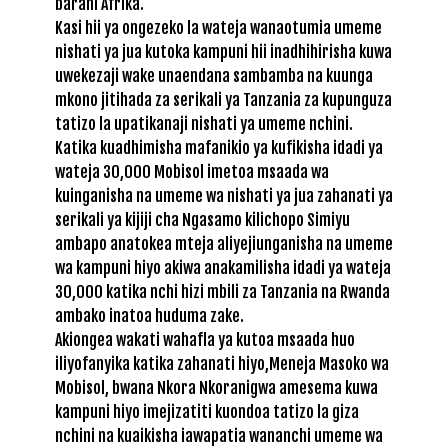
barani Afrika.
Kasi hii ya ongezeko la wateja wanaotumia umeme
nishati ya jua kutoka kampuni hii inadhihirisha kuwa
uwekezaji wake unaendana sambamba na kuunga
mkono jitihada za serikali ya Tanzania za kupunguza
tatizo la upatikanaji nishati ya umeme nchini.
Katika kuadhimisha mafanikio ya kufikisha idadi ya
wateja 30,000 Mobisol imetoa msaada wa
kuinganisha na umeme wa nishati ya jua zahanati ya
serikali ya kijiji cha Ngasamo kilichopo Simiyu
ambapo anatokea mteja aliyejiunganisha na umeme
wa kampuni hiyo akiwa anakamilisha idadi ya wateja
30,000 katika nchi hizi mbili za Tanzania na Rwanda
ambako inatoa huduma zake.
Akiongea wakati wahafla ya kutoa msaada huo
iliyofanyika katika zahanati hiyo,Meneja Masoko wa
Mobisol, bwana Nkora Nkoranigwa amesema kuwa
kampuni hiyo imejizatiti kuondoa tatizo la giza
nchini na kuaikisha iawapatia wananchi umeme wa