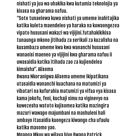
nishati ya jua wa uhakika kwa kutumia teknolojia ya
kisasa na gharama nafuu.
“Sote tunaelewa kuwa nishati ya umeme inahitajika
katika kuleta maendeleo ya haraka na kuwaongezea
vipato hususani wakazi wa vijijini.Tutahakikikisa
tunaunga mkono jitihada za serikali za kuzalisha na
kusambaza umeme kwa kwa wananchi hususani
wanaoisi maeneo ya vijijini kwa gharama nafuu ii
uwasaidia katika itihada zao za kujiendelea
kimaisha”. Alisema
Bwana Nkoranigwa Alisema umeme ikipatikana
utasaidia wananchi kuachana na matumizi ya
vibatari na kufurahia matumizi ya vifaa vya kisasa
kama jokofu, feni, kuchaji simu na viginevyo na
kuwezesha watoto kujisomea katika mazingira
mazuri wawapo majumbani na mashuleni hali
ambayo itasaidia kuongeza kiwango cha ufaulu
katika masomo yao.
Mganga Mkuu wa wilaya hiyo Bwana Patrick