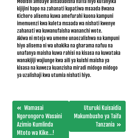
Mobisol ambaye alisababisha hafla hiyo kufanyika
kijijini hapo na zahanati kupatiwa msaada Bwana
Kichoro alisema kuwa amefurahi kuona kampuni
imemuenzi kwa kuleta msaada wa nishati kwenye
zahanati wa kuwanufaisha wananchi wote.
Akiwa ni mteja wa umeme unaozalishwa na kampuni
hiyo alisema ni wa uhakika na gharama nafuu na
unafanya maisha kuwa rahisi na kisasa na kuwataka
wanakijiji wajiunge kwa aili ya kuishi maisha ya
kisasa na kuweza kuanzisha miradi midogo midogo
ya uzalishaji kwa utumia nishati hiyo.
Post
Wamasai
Uturuki Kuisaidia
navigation
Ngorongoro Wasaini
Makumbusho ya Taifa
Azimio Kumlinda
Tanzania
Mtoto wa Kike…!