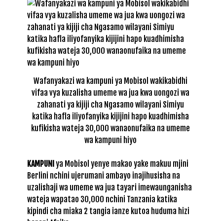
Wafanyakazi wa kampuni ya Mobisol wakikabidhi
vifaa vya kuzalisha umeme wa jua kwa uongozi wa
zahanati ya kijiji cha Ngasamo wilayani Simiyu
katika hafla iliyofanyika kijijini hapo kuadhimisha
kufikisha wateja 30,000 wanaonufaika na umeme
wa kampuni hiyo
KAMPUNI
ya Mobisol yenye makao yake makuu mjini
Berlini nchini ujerumani ambayo inajihusisha na
uzalishaji wa umeme wa jua tayari imewaunganisha
wateja wapatao 30,000 nchini Tanzania katika
kipindi cha miaka 2 tangia ianze kutoa huduma hizi