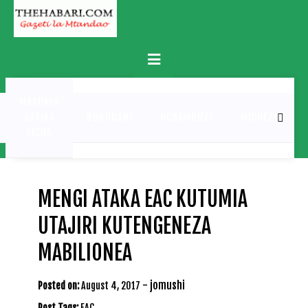
Skip
to
content
Primary
Menu
MATUKIO
KATIKA
BURUDANI
UCHAMBUZI
MICHEZO
PICHA
MENGI ATAKA EAC KUTUMIA
UTAJIRI KUTENGENEZA
MABILIONEA
-
jomushi
Posted on:
August 4, 2017
Post Tags:
EAC