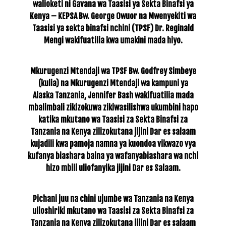
walioketi ni Gavana wa Taasisi ya Sekta Binafsi ya
Kenya – KEPSA Bw. George Owuor na Mwenyekiti wa
Taasisi ya sekta binafsi nchini (TPSF) Dr. Reginald
Mengi wakifuatilia kwa umakini mada hiyo.
Mkurugenzi Mtendaji wa TPSF Bw. Godfrey Simbeye
(kulia) na Mkurugenzi Mtendaji wa kampuni ya
Alaska Tanzania, Jennifer Bash wakifuatilia mada
mbalimbali zikizokuwa zikiwasilishwa ukumbini hapo
katika mkutano wa Taasisi za Sekta Binafsi za
Tanzania na Kenya zilizokutana jijini Dar es salaam
kujadili kwa pamoja namna ya kuondoa vikwazo vya
kufanya biashara baina ya wafanyabiashara wa nchi
hizo mbili uliofanyika jijini Dar es Salaam.
Pichani juu na chini ujumbe wa Tanzania na Kenya
ulioshiriki mkutano wa Taasisi za Sekta Binafsi za
Tanzania na Kenya zilizokutana jijini Dar es salaam