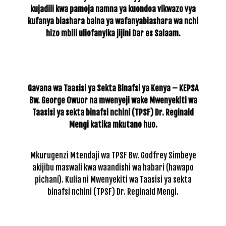
kujadili kwa pamoja namna ya kuondoa vikwazo vya
kufanya biashara baina ya wafanyabiashara wa nchi
hizo mbili uliofanyika jijini Dar es Salaam.
Gavana wa Taasisi ya Sekta Binafsi ya Kenya – KEPSA
Bw. George Owuor na mwenyeji wake Mwenyekiti wa
Taasisi ya sekta binafsi nchini (TPSF) Dr. Reginald
Mengi katika mkutano huo.
Mkurugenzi Mtendaji wa TPSF Bw. Godfrey Simbeye
akijibu maswali kwa waandishi wa habari (hawapo
pichani). Kulia ni Mwenyekiti wa Taasisi ya sekta
binafsi nchini (TPSF) Dr. Reginald Mengi.