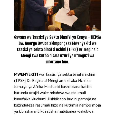
Gavana wa Taasisi ya Sekta Binafsi ya Kenya – KEPSA
Bw. George Owuor akimpongeza Mwenyekiti wa
Taasisi ya sekta binafsi nchini (TPSF) Dr. Reginald
Mengi kwa kutoa risala nzuri ya ufunguzi wa
mkutano huo.
MWENYEKITI
wa Taasisi ya sekta binafsi nchini
(TPSF) Dr. Reginald Mengi amezitaka Nchi za
Jumuiya ya Afrika Mashariki kushirikiana katika
kutumia utajiri wake mkubwa wa raslimali
kunufaika kiuchumi. Ushirikiano huo ni pamoja na
kuzindeleza raslimali hizo na kutumia nembo moja
ya kibiashara ili kuzalisha mabilionea wakubwa