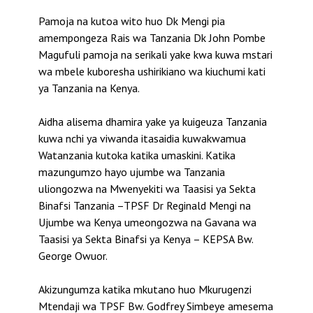
Pamoja na kutoa wito huo Dk Mengi pia
amempongeza Rais wa Tanzania Dk John Pombe
Magufuli pamoja na serikali yake kwa kuwa mstari
wa mbele kuboresha ushirikiano wa kiuchumi kati
ya Tanzania na Kenya.
Aidha alisema dhamira yake ya kuigeuza Tanzania
kuwa nchi ya viwanda itasaidia kuwakwamua
Watanzania kutoka katika umaskini. Katika
mazungumzo hayo ujumbe wa Tanzania
uliongozwa na Mwenyekiti wa Taasisi ya Sekta
Binafsi Tanzania –TPSF Dr Reginald Mengi na
Ujumbe wa Kenya umeongozwa na Gavana wa
Taasisi ya Sekta Binafsi ya Kenya – KEPSA Bw.
George Owuor.
Akizungumza katika mkutano huo Mkurugenzi
Mtendaji wa TPSF Bw. Godfrey Simbeye amesema