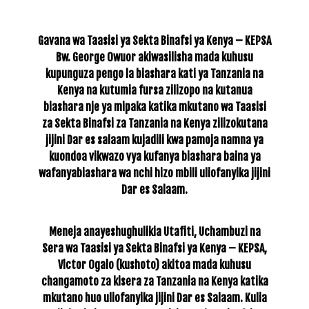
Gavana wa Taasisi ya Sekta Binafsi ya Kenya – KEPSA
Bw. George Owuor akiwasilisha mada kuhusu
kupunguza pengo la biashara kati ya Tanzania na
Kenya na kutumia fursa zilizopo na kutanua
biashara nje ya mipaka katika mkutano wa Taasisi
za Sekta Binafsi za Tanzania na Kenya zilizokutana
jijini Dar es salaam kujadili kwa pamoja namna ya
kuondoa vikwazo vya kufanya biashara baina ya
wafanyabiashara wa nchi hizo mbili uliofanyika jijini
Dar es Salaam.
Meneja anayeshughulikia Utafiti, Uchambuzi na
Sera wa Taasisi ya Sekta Binafsi ya Kenya – KEPSA,
Victor Ogalo (kushoto) akitoa mada kuhusu
changamoto za kisera za Tanzania na Kenya katika
mkutano huo uliofanyika jijini Dar es Salaam. Kulia