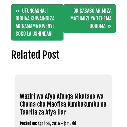
Post
UFUNGASHAJI
DK SASABO AHIMIZA
navigation
BIDHAA KUWAINGIZA
MATUMIZI YA TEHEMA
AKINAMAMA KWENYE
DODOMA
SOKO LA USHINDANI
Related Post
Waziri wa Afya Afunga Mkutano wa
Chama cha Maofisa Kumbukumbu na
Taarifa za Afya Dar
Posted on:
April 28, 2016
-
jomushi