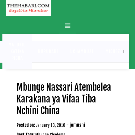
Skip
to
content
Primary
Menu
MATUKIO
KATIKA
BURUDANI
UCHAMBUZI
MICHEZO
PICHA
Mbunge Nassari Atembelea
Karakana ya Vifaa Tiba
Nchini China
-
jomushi
Posted on:
January 13, 2016
Post Tags:
Mbunge Chadema