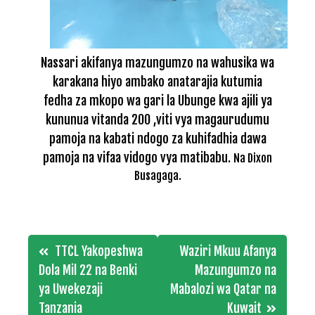
Nassari akifanya mazungumzo na wahusika wa
karakana hiyo ambako anatarajia kutumia
fedha za mkopo wa gari la Ubunge kwa ajili ya
kununua vitanda 200 ,viti vya magaurudumu
pamoja na kabati ndogo za kuhifadhia dawa
pamoja na vifaa vidogo vya matibabu.
Na Dixon
Busagaga.
Post
TTCL Yakopeshwa
Waziri Mkuu Afanya
navigation
Dola Mil 22 na Benki
Mazungumzo na
ya Uwekezaji
Mabalozi wa Qatar na
Tanzania
Kuwait