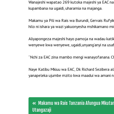
Wanajeshi wapatao 269 kutoka majeshi ya EAC na w
kupambana na ugaidi, uharamia na majanga.
Makamu ya Pili wa Rais wa Burundi, Gervais Rufyiki
hilo ni ishara ya wazi yakuonyesha mshikamano mi
Aliyapongeza majeshi hayo pamoja na wadau katik
wenyewe kwa wenyewe, ugaidi,unyang’anyi na usaf
“Nchi za EAC zina mambo mengi wanayofanana. Choc
Naye Katibu Mkiuu wa EAC, Dk Richard Sezibera al
yanapeleka ujumbe mzito kwa maadui wa amani n
Post
Makamu wa Rais Tanzania Afungua Mkutan
Utangazaji