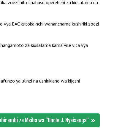
ka zoezi hilo linahusu opereheni za kiusalama na
ano vya EAC kutoka nchi wananchama kushiriki zoezi
changamoto za kiusalama kama vile vita vya
unzo ya ulinzi na ushirikiano wa kijeshi
mbirambi za Msiba wa “Uncle J. Nyaisanga”