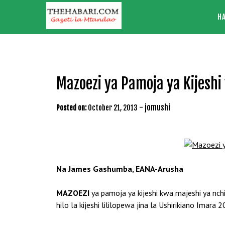
Skip
H
to
content
Mazoezi ya Pamoja ya Kijeshi
-
jomushi
Posted on:
October 21, 2013
Na James Gashumba, EANA-Arusha
MAZOEZI
ya pamoja ya kijeshi kwa majeshi ya nc
hilo la kijeshi lililopewa jina la Ushirikiano Imara