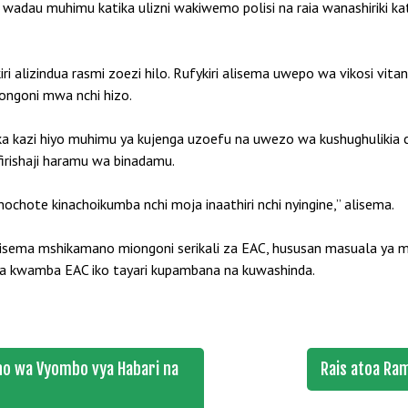
adau muhimu katika ulizni wakiwemo polisi na raia wanashiriki kati
ri alizindua rasmi zoezi hilo. Rufykiri alisema uwepo wa vikosi vit
ongoni mwa nchi hizo.
a kazi hiyo muhimu ya kujenga uzoefu na uwezo wa kushughulikia 
irishaji haramu wa binadamu.
hote kinachoikumba nchi moja inaathiri nchi nyingine,” alisema.
isema mshikamano miongoni serikali za EAC, hususan masuala ya maf
a kwamba EAC iko tayari kupambana na kuwashinda.
o wa Vyombo vya Habari na
Rais atoa Ra