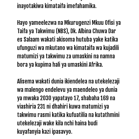
inayotakiwa kimataifa imefahamika.
Hayo yameelezwa na Mkurugenzi Mkuu Ofisi ya
Taifa ya Takwimu (NBS), Dk. Albina Chuwa Dar
es Salaam wakati akisoma hutuba yake katika
ufunguzi wa mkutano wa kimataifa wa kujadili
matumizi ya takwimu za umaskini na namna
bora ya kupima hali ya umaskini Afrika.
Alisema wakati dunia ikiendelea na utekelezaji
wa malengo endelevu ya maendeleo ya dunia
ya mwaka 2030 yapatayo 17, shabaha 169 na
viashiria 231 ni dhahiri kuwa matumizi ya
takwimu rasmi katika kufuatilia na kutathmini
utekelezaji wake kila nchi haina budi
kuyafanyia kazi ipasavyo.