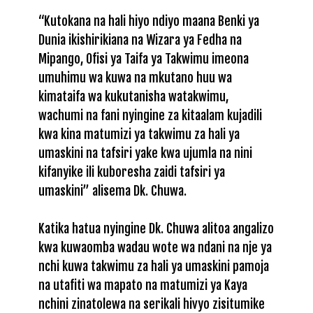
“Kutokana na hali hiyo ndiyo maana Benki ya
Dunia ikishirikiana na Wizara ya Fedha na
Mipango, Ofisi ya Taifa ya Takwimu imeona
umuhimu wa kuwa na mkutano huu wa
kimataifa wa kukutanisha watakwimu,
wachumi na fani nyingine za kitaalam kujadili
kwa kina matumizi ya takwimu za hali ya
umaskini na tafsiri yake kwa ujumla na nini
kifanyike ili kuboresha zaidi tafsiri ya
umaskini” alisema Dk. Chuwa.
Katika hatua nyingine Dk. Chuwa alitoa angalizo
kwa kuwaomba wadau wote wa ndani na nje ya
nchi kuwa takwimu za hali ya umaskini pamoja
na utafiti wa mapato na matumizi ya Kaya
nchini zinatolewa na serikali hivyo zisitumike