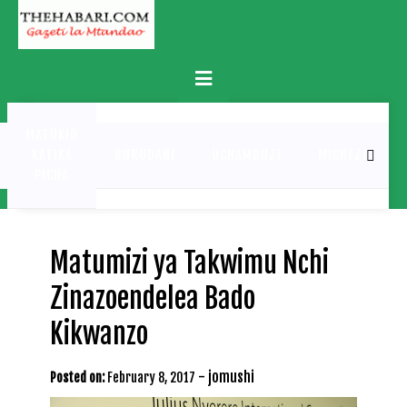
Skip
to
content
Primary
Menu
MATUKIO
KATIKA
BURUDANI
UCHAMBUZI
MICHEZO
PICHA
Matumizi ya Takwimu Nchi
Zinazoendelea Bado
Kikwanzo
-
jomushi
Posted on:
February 8, 2017