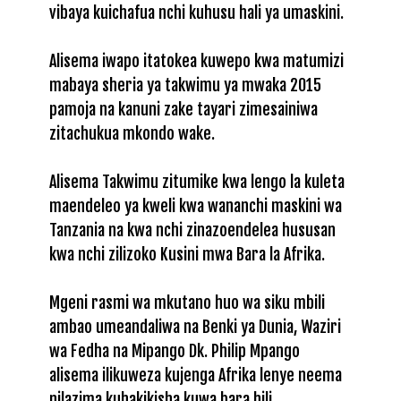
vibaya kuichafua nchi kuhusu hali ya umaskini.
Alisema iwapo itatokea kuwepo kwa matumizi
mabaya sheria ya takwimu ya mwaka 2015
pamoja na kanuni zake tayari zimesainiwa
zitachukua mkondo wake.
Alisema Takwimu zitumike kwa lengo la kuleta
maendeleo ya kweli kwa wananchi maskini wa
Tanzania na kwa nchi zinazoendelea hususan
kwa nchi zilizoko Kusini mwa Bara la Afrika.
Mgeni rasmi wa mkutano huo wa siku mbili
ambao umeandaliwa na Benki ya Dunia, Waziri
wa Fedha na Mipango Dk. Philip Mpango
alisema ilikuweza kujenga Afrika lenye neema
nilazima kuhakikisha kuwa bara hili