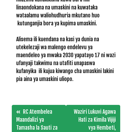
linaondokana na umaskini na kuwataka
wataalamu waliohudhuria mkutano huo
kutunganjia bora ya kupima umaskini.
Alisema ili kuendana na kasi ya dunia na
utekelezaji wa malengo endelevu ya
maendeleo ya mwaka 2030 yapatayo 17 ni wazi
ufanyaji takwimu na utafiti unapaswa
kufanyika ili kujua kiwango cha umaskini lakini
pia aina ya umaskini uliopo.
Post
RC Atembelea
Waziri Lukuvi Agawa
navigation
Maandalizi ya
Hati za Kimila Vijiji
Tamasha la Sauti za
vya Hembeti,