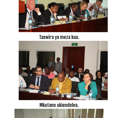
Taswira ya meza kuu.
Mkutano ukiendelea.