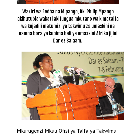
Waziri wa Fedha na Mipango, Dk. Philip Mpango
akihutubia wakati akifungua mkutano wa kimataifa
wa kujadili matumizi ya takwimu za umaskini na
namna bora ya kupima hali ya umaskini Afrika jijini
Dar es Salaam.
Mkurugenzi Mkuu Ofisi ya Taifa ya Takwimu