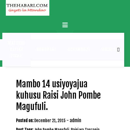
Skip
to
content
Primary
Menu
MATUKIO
KATIKA
BURUDANI
UCHAMBUZI
MICHEZO
PICHA
Mambo 14 usiyoyajua
kuhusu Raisi John Pombe
Magufuli.
-
admin
Posted on:
December 21, 2015
Post Tags:
John Pombe Magufuli
,
Raisi wa Tanzania