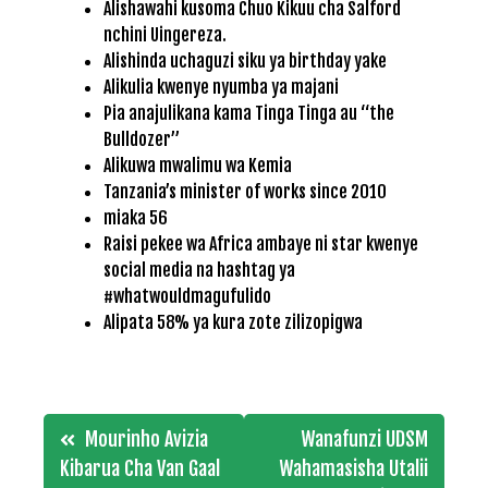
Alishawahi kusoma Chuo Kikuu cha Salford
nchini Uingereza.
Alishinda uchaguzi siku ya birthday yake
Alikulia kwenye nyumba ya majani
Pia anajulikana kama Tinga Tinga au “the
Bulldozer”
Alikuwa mwalimu wa Kemia
Tanzania’s minister of works since 2010
miaka 56
Raisi pekee wa Africa ambaye ni star kwenye
social media na hashtag ya
#whatwouldmagufulido
Alipata 58% ya kura zote zilizopigwa
Post
Mourinho Avizia
Wanafunzi UDSM
navigation
Kibarua Cha Van Gaal
Wahamasisha Utalii