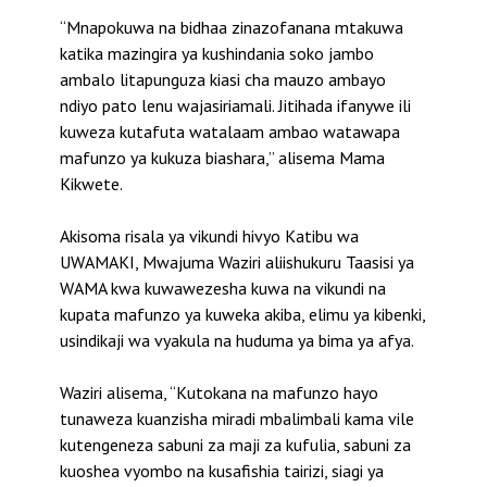
“Mnapokuwa na bidhaa zinazofanana mtakuwa
katika mazingira ya kushindania soko jambo
ambalo litapunguza kiasi cha mauzo ambayo
ndiyo pato lenu wajasiriamali. Jitihada ifanywe ili
kuweza kutafuta watalaam ambao watawapa
mafunzo ya kukuza biashara,” alisema Mama
Kikwete.
Akisoma risala ya vikundi hivyo Katibu wa
UWAMAKI, Mwajuma Waziri aliishukuru Taasisi ya
WAMA kwa kuwawezesha kuwa na vikundi na
kupata mafunzo ya kuweka akiba, elimu ya kibenki,
usindikaji wa vyakula na huduma ya bima ya afya.
Waziri alisema, “Kutokana na mafunzo hayo
tunaweza kuanzisha miradi mbalimbali kama vile
kutengeneza sabuni za maji za kufulia, sabuni za
kuoshea vyombo na kusafishia tairizi, siagi ya