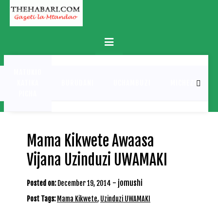
Skip
to
content
Primary
Menu
MATUKIO
KATIKA
BURUDANI
UCHAMBUZI
MICHEZO
PICHA
Mama Kikwete Awaasa
Vijana Uzinduzi UWAMAKI
-
jomushi
Posted on:
December 19, 2014
Post Tags:
Mama Kikwete
,
Uzinduzi UWAMAKI