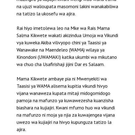
na ujuzi walioupata masomoni lakini wanakabiliwa
na tatizo la ukosefu wa ajira.
Rai hiyo imetolewa leo na Mke wa Rais Mama
Salma Kikwete wakati akizindua Umoja wa Vikundi
vya kuweka Akiba vilivyopo chini ya Taasisi ya
Wanawake na Maendeleo (WAMA) wilaya ya
Kinondoni (UWAMAKI) katika ukumbi wa mikutano
wa chuo cha Usafirishaji jijini Dar es Salaam.
Mama Kikwete ambaye pia ni Mwenyekiti wa
Taasisi ya WAMA alisema kupitia vikundi hivyo
vijana wanaweza kupata mitaji midogomidogo
pamoja na mafunzo ya kuwawezesha kuanzisha
biashara na kujiajiri. Kwani mfumo huo wa vikundi
na mafunzo ni moja ya njia za kuwajengea vijana
uwezo wa kujiajiri na hivyo kupunguza tatizo la
ajira.