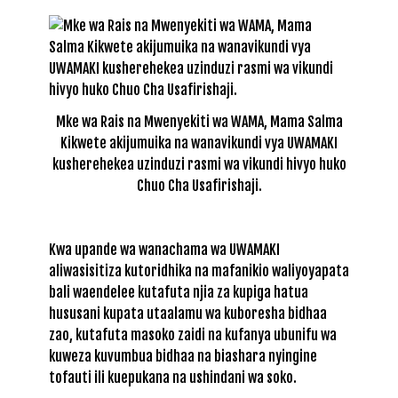
Mke wa Rais na Mwenyekiti wa WAMA, Mama Salma
Kikwete akijumuika na wanavikundi vya UWAMAKI
kusherehekea uzinduzi rasmi wa vikundi hivyo huko
Chuo Cha Usafirishaji.
Kwa upande wa wanachama wa UWAMAKI
aliwasisitiza kutoridhika na mafanikio waliyoyapata
bali waendelee kutafuta njia za kupiga hatua
hususani kupata utaalamu wa kuboresha bidhaa
zao, kutafuta masoko zaidi na kufanya ubunifu wa
kuweza kuvumbua bidhaa na biashara nyingine
tofauti ili kuepukana na ushindani wa soko.