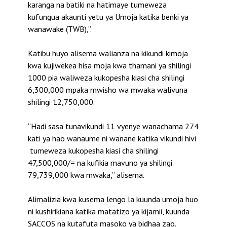
karanga na batiki na hatimaye tumeweza
kufungua akaunti yetu ya Umoja katika benki ya
wanawake (TWB),”.
Katibu huyo alisema walianza na kikundi kimoja
kwa kujiwekea hisa moja kwa thamani ya shilingi
1000 pia waliweza kukopesha kiasi cha shilingi
6,300,000 mpaka mwisho wa mwaka walivuna
shilingi 12,750,000.
“Hadi sasa tunavikundi 11 vyenye wanachama 274
kati ya hao wanaume ni wanane katika vikundi hivi
tumeweza kukopesha kiasi cha shilingi
47,500,000/= na kufikia mavuno ya shilingi
79,739,000 kwa mwaka,” alisema.
Alimalizia kwa kusema lengo la kuunda umoja huo
ni kushirikiana katika matatizo ya kijamii, kuunda
SACCOS na kutafuta masoko ya bidhaa zao.