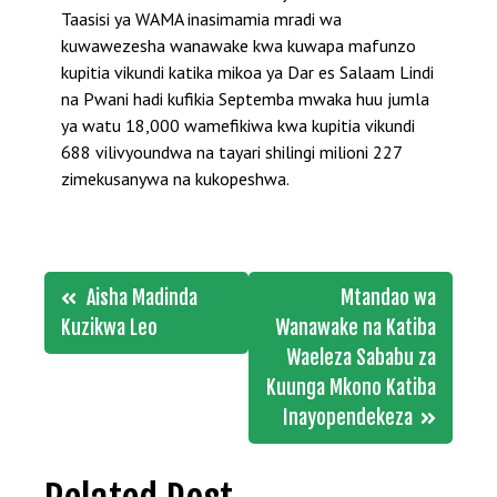
Taasisi ya WAMA inasimamia mradi wa
kuwawezesha wanawake kwa kuwapa mafunzo
kupitia vikundi katika mikoa ya Dar es Salaam Lindi
na Pwani hadi kufikia Septemba mwaka huu jumla
ya watu 18,000 wamefikiwa kwa kupitia vikundi
688 vilivyoundwa na tayari shilingi milioni 227
zimekusanywa na kukopeshwa.
Post
Aisha Madinda
Mtandao wa
navigation
Kuzikwa Leo
Wanawake na Katiba
Waeleza Sababu za
Kuunga Mkono Katiba
Inayopendekeza