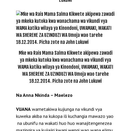
Mke wa Rais Mama Salma Kikwete akipewa zawadi
ya mkeka kutoka kwa wanachama wa vikundi vya
WAMA katika wilaya ya Kinondoni, UWAMAKI, WAKATI
WA SHEREHE ZA UZINDUZI WA Umoja wao tarehe
18.12.2014. Picha zote na John Lukuwi
Na Anna Nkinda – Maelezo
VIJANA
wametakiwa kujiunga na vikundi vya
kuweka akiba na kukopa ili kuchangia mawazo yao
na ubunifu na wakati huo huo wanajitengenezea
mazingira ya kujiajiri kwani wengi wao wana elimu