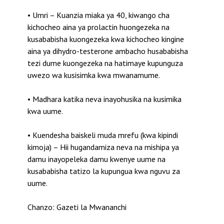
• Umri – Kuanzia miaka ya 40, kiwango cha
kichocheo aina ya prolactin huongezeka na
kusababisha kuongezeka kwa kichocheo kingine
aina ya dihydro-testerone ambacho husababisha
tezi dume kuongezeka na hatimaye kupunguza
uwezo wa kusisimka kwa mwanamume.
• Madhara katika neva inayohusika na kusimika
kwa uume.
• Kuendesha baiskeli muda mrefu (kwa kipindi
kimoja) – Hii hugandamiza neva na mishipa ya
damu inayopeleka damu kwenye uume na
kusababisha tatizo la kupungua kwa nguvu za
uume.
Chanzo: Gazeti la Mwananchi