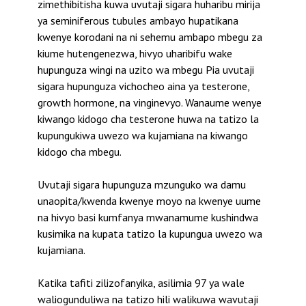
zimethibitisha kuwa uvutaji sigara huharibu mirija
ya seminiferous tubules ambayo hupatikana
kwenye korodani na ni sehemu ambapo mbegu za
kiume hutengenezwa, hivyo uharibifu wake
hupunguza wingi na uzito wa mbegu Pia uvutaji
sigara hupunguza vichocheo aina ya testerone,
growth hormone, na vinginevyo. Wanaume wenye
kiwango kidogo cha testerone huwa na tatizo la
kupungukiwa uwezo wa kujamiana na kiwango
kidogo cha mbegu.
Uvutaji sigara hupunguza mzunguko wa damu
unaopita/kwenda kwenye moyo na kwenye uume
na hivyo basi kumfanya mwanamume kushindwa
kusimika na kupata tatizo la kupungua uwezo wa
kujamiana.
Katika tafiti zilizofanyika, asilimia 97 ya wale
waliogunduliwa na tatizo hili walikuwa wavutaji