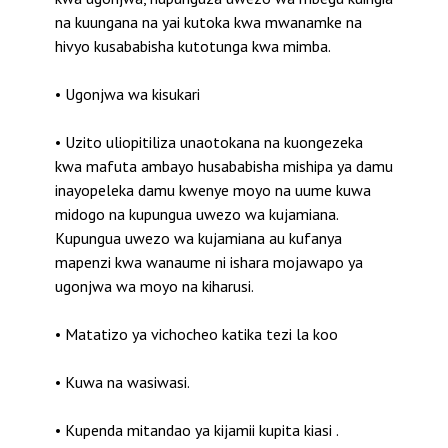
na kuungana na yai kutoka kwa mwanamke na
hivyo kusababisha kutotunga kwa mimba.
• Ugonjwa wa kisukari
• Uzito uliopitiliza unaotokana na kuongezeka
kwa mafuta ambayo husababisha mishipa ya damu
inayopeleka damu kwenye moyo na uume kuwa
midogo na kupungua uwezo wa kujamiana.
Kupungua uwezo wa kujamiana au kufanya
mapenzi kwa wanaume ni ishara mojawapo ya
ugonjwa wa moyo na kiharusi.
• Matatizo ya vichocheo katika tezi la koo
• Kuwa na wasiwasi.
• Kupenda mitandao ya kijamii kupita kiasi .