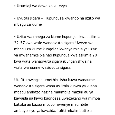
• Utumiaji wa dawa za kulevya
• Uvutaji sigara – Hupunguza kiwango na uzito wa
mbegu za kiume.
• Uzito wa mbegu za kiume hupungua kwa asilimia
22-57 kwa wale wanaovuta sigara. Uwezo wa
mbegu za kiume kuogelea kwenye mirija ya uzazi
ya mwanamke pia nao hupungua kwa asilimia 20
kwa wale wanaovuta sigara ikilinganishwa na
wale wanaume wasiovuta sigara.
Utafiti mwingine umethibitisha kuwa wanaume
wanaovuta sigara wana asilimia kubwa ya kutoa
mbegu ambazo hazina maumbile mazuri au ya
kawaida na hivyo kuongeza uwezekano wa mimba
kutoka au kuzaa mtoto mwenye maumbile
ambayo siyo ya kawaida. Tafiti mbalimbali pia