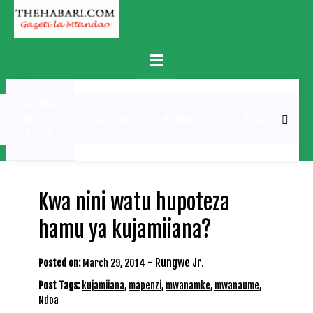
Skip
to
content
Primary
Menu
MATUKIO
KATIKA
BURUDANI
UCHAMBUZI
MICHEZO
PICHA
Kwa nini watu hupoteza
hamu ya kujamiiana?
-
Rungwe Jr.
Posted on:
March 29, 2014
Post Tags:
kujamiiana
,
mapenzi
,
mwanamke
,
mwanaume
,
Ndoa