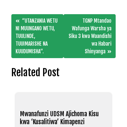
Post
“UTANZANIA WETU
TGNP Mtandao
navigation
NI MUUNGANO WETU,
Wafunga Warsha ya
TUULINDE,
Siku 3 kwa Waandishi
TUUIMARISHE NA
wa Habari
KUUDUMISHA”.
Shinyanga
Related Post
Mwanafunzi UDSM Ajichoma Kisu
kwa ‘Kusalitiwa’ Kimapenzi