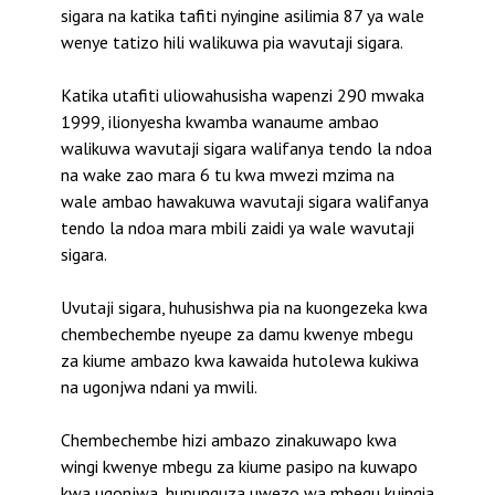
sigara na katika tafiti nyingine asilimia 87 ya wale
wenye tatizo hili walikuwa pia wavutaji sigara.
Katika utafiti uliowahusisha wapenzi 290 mwaka
1999, ilionyesha kwamba wanaume ambao
walikuwa wavutaji sigara walifanya tendo la ndoa
na wake zao mara 6 tu kwa mwezi mzima na
wale ambao hawakuwa wavutaji sigara walifanya
tendo la ndoa mara mbili zaidi ya wale wavutaji
sigara.
Uvutaji sigara, huhusishwa pia na kuongezeka kwa
chembechembe nyeupe za damu kwenye mbegu
za kiume ambazo kwa kawaida hutolewa kukiwa
na ugonjwa ndani ya mwili.
Chembechembe hizi ambazo zinakuwapo kwa
wingi kwenye mbegu za kiume pasipo na kuwapo
kwa ugonjwa, hupunguza uwezo wa mbegu kuingia