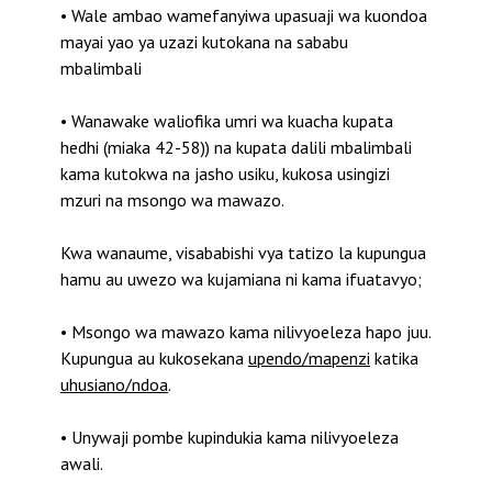
• Wale ambao wamefanyiwa upasuaji wa kuondoa
mayai yao ya uzazi kutokana na sababu
mbalimbali
• Wanawake waliofika umri wa kuacha kupata
hedhi (miaka 42-58)) na kupata dalili mbalimbali
kama kutokwa na jasho usiku, kukosa usingizi
mzuri na msongo wa mawazo.
Kwa wanaume, visababishi vya tatizo la kupungua
hamu au uwezo wa kujamiana ni kama ifuatavyo;
• Msongo wa mawazo kama nilivyoeleza hapo juu.
Kupungua au kukosekana
upendo/mapenzi
katika
uhusiano/ndoa
.
• Unywaji pombe kupindukia kama nilivyoeleza
awali.