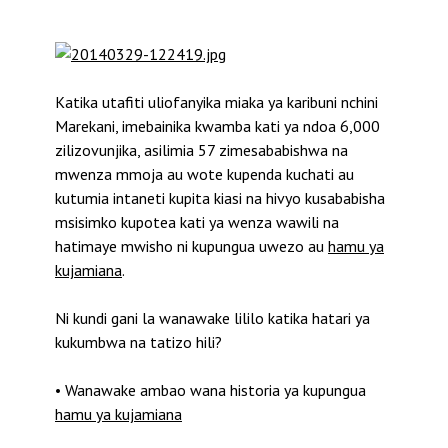
Katika utafiti uliofanyika miaka ya karibuni nchini
Marekani, imebainika kwamba kati ya ndoa 6,000
zilizovunjika, asilimia 57 zimesababishwa na
mwenza mmoja au wote kupenda kuchati au
kutumia intaneti kupita kiasi na hivyo kusababisha
msisimko kupotea kati ya wenza wawili na
hatimaye mwisho ni kupungua uwezo au
hamu ya
kujamiana
.
Ni kundi gani la wanawake lililo katika hatari ya
kukumbwa na tatizo hili?
• Wanawake ambao wana historia ya kupungua
hamu ya kujamiana