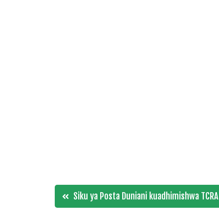
Post
Siku ya Posta Duniani kuadhimishwa TCRA j