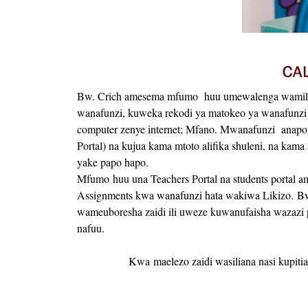
Bw. Crich amesema mfumo huu umewalenga wamilik
wanafunzi, kuweka rekodi ya matokeo ya wanafunzi
computer zenye internet; Mfano. Mwanafunzi anapo
Portal) na kujua kama mtoto alifika shuleni, na kam
yake papo hapo.
Mfumo huu una Teachers Portal na students porta
Assignments kwa wanafunzi hata wakiwa Likizo.
Bw
wameuboresha zaidi ili uweze kuwanufaisha wazazi
nafuu.
Kwa maelezo zaidi wasiliana nasi kupiti