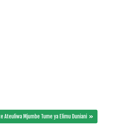
te Ateuliwa Mjumbe Tume ya Elimu Duniani