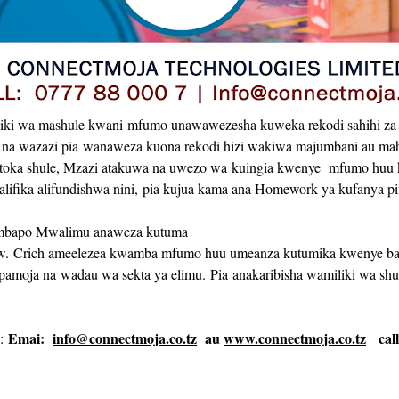
i wa mashule kwani mfumo unawawezesha kuweka rekodi sahihi za
 na wazazi pia wanaweza kuona rekodi hizi wakiwa majumbani au mah
toka shule, Mzazi atakuwa na uwezo wa kuingia kwenye mfumo huu ku
a alifika alifundishwa nini, pia kujua kama ana Homework ya kufanya 
l ambapo Mwalimu anaweza kutuma
. Crich ameelezea kwamba mfumo huu umeanza kutumika kwenye baad
 pamoja na wadau wa sekta ya elimu.
Pia anakaribisha wamiliki wa sh
Emai:
info@connectmoja.co.tz
au
www.connectmoja.co.tz
cal
a: