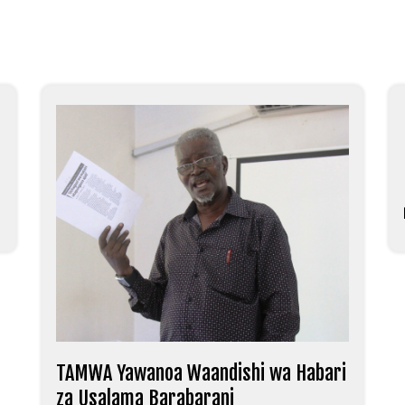
TAMWA Yawanoa Waandishi wa Habari
za Usalama Barabarani