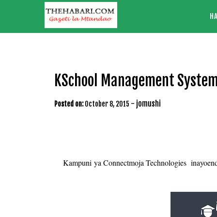
Skip
H
to
content
KSchool Management System
-
jomushi
Posted on:
October 8, 2015
Kampuni ya Connectmoja Technologies inayoend