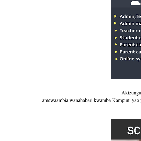
Akizungum
amewaambia wanahabari kwamba Kampuni yao ya C