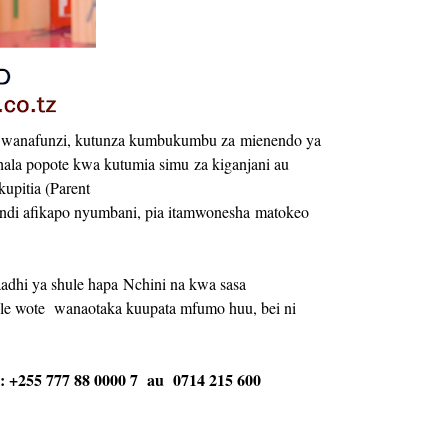
 wanafunzi, kutunza kumbukumbu za mienendo ya
ala popote kwa kutumia simu za kiganjani au
pitia (Parent
pindi afikapo nyumbani, pia itamwonesha matokeo
hi ya shule hapa Nchini na kwa sasa
ule wote wanaotaka kuupata mfumo huu, bei ni
l: +255 777 88 0000 7 au 0714 215 600