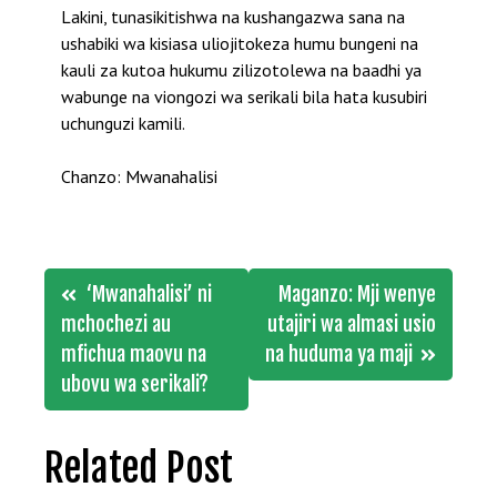
Lakini, tunasikitishwa na kushangazwa sana na
ushabiki wa kisiasa uliojitokeza humu bungeni na
kauli za kutoa hukumu zilizotolewa na baadhi ya
wabunge na viongozi wa serikali bila hata kusubiri
uchunguzi kamili.
Chanzo: Mwanahalisi
Post
‘Mwanahalisi’ ni
Maganzo: Mji wenye
navigation
mchochezi au
utajiri wa almasi usio
mfichua maovu na
na huduma ya maji
ubovu wa serikali?
Related Post