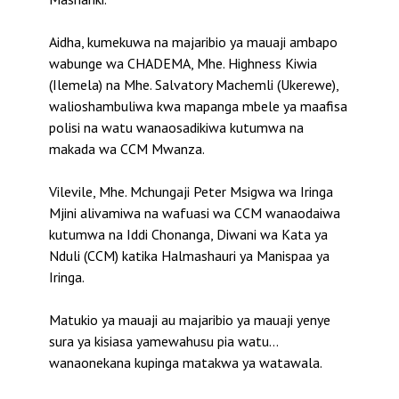
Aidha, kumekuwa na majaribio ya mauaji ambapo
wabunge wa CHADEMA, Mhe. Highness Kiwia
(Ilemela) na Mhe. Salvatory Machemli (Ukerewe),
walioshambuliwa kwa mapanga mbele ya maafisa
polisi na watu wanaosadikiwa kutumwa na
makada wa CCM Mwanza.
Vilevile, Mhe. Mchungaji Peter Msigwa wa Iringa
Mjini alivamiwa na wafuasi wa CCM wanaodaiwa
kutumwa na Iddi Chonanga, Diwani wa Kata ya
Nduli (CCM) katika Halmashauri ya Manispaa ya
Iringa.
Matukio ya mauaji au majaribio ya mauaji yenye
sura ya kisiasa yamewahusu pia watu…
wanaonekana kupinga matakwa ya watawala.