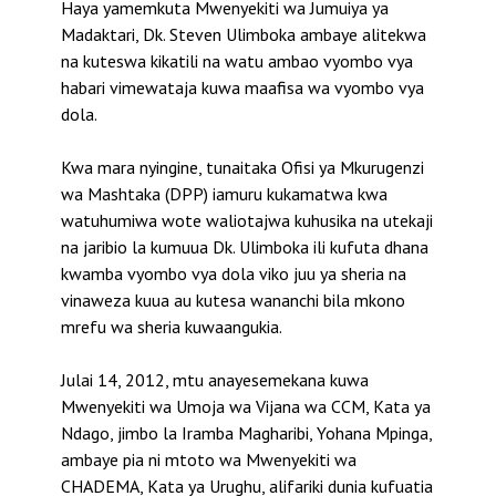
Haya yamemkuta Mwenyekiti wa Jumuiya ya
Madaktari, Dk. Steven Ulimboka ambaye alitekwa
na kuteswa kikatili na watu ambao vyombo vya
habari vimewataja kuwa maafisa wa vyombo vya
dola.
Kwa mara nyingine, tunaitaka Ofisi ya Mkurugenzi
wa Mashtaka (DPP) iamuru kukamatwa kwa
watuhumiwa wote waliotajwa kuhusika na utekaji
na jaribio la kumuua Dk. Ulimboka ili kufuta dhana
kwamba vyombo vya dola viko juu ya sheria na
vinaweza kuua au kutesa wananchi bila mkono
mrefu wa sheria kuwaangukia.
Julai 14, 2012, mtu anayesemekana kuwa
Mwenyekiti wa Umoja wa Vijana wa CCM, Kata ya
Ndago, jimbo la Iramba Magharibi, Yohana Mpinga,
ambaye pia ni mtoto wa Mwenyekiti wa
CHADEMA, Kata ya Urughu, alifariki dunia kufuatia