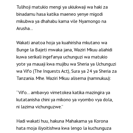
Tulihoji matukio mengi ya ukiukwaji wa haki za
binadamu hasa katika maeneo yenye migodi
mikubwa ya dhahabu kama vile Nyamongo na
Arusha…
Wakati anatoa hoja ya kuahirisha mkutano wa
Bunge la Bajeti mwaka jana, Waziri Mkuu aliahidi
kuwa serikali ingefanya uchunguzi wa matukio
yote ya mauaji kwa mujibu wa Sheria ya Uchunguzi
wa Vifo (The Inquests Act), Sura ya 24 ya Sheria za
Tanzania. Mhe. Waziri Mkuu alisema (namnukuu):
“Vifo… ambavyo vimetokea katika mazingira ya
kutatanisha chini ya mikono ya vyombo vya dola,
ni lazima vichunguzwe.”
Hadi wakati huu, hakuna Mahakama ya Korona
hata moja iliyoitishwa kwa lengo la kuchunguza