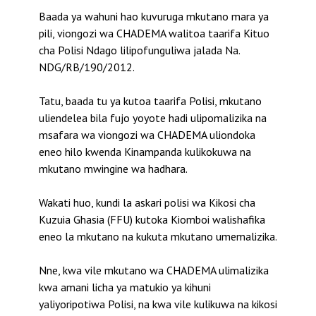
Baada ya wahuni hao kuvuruga mkutano mara ya
pili, viongozi wa CHADEMA walitoa taarifa Kituo
cha Polisi Ndago lilipofunguliwa jalada Na.
NDG/RB/190/2012.
Tatu, baada tu ya kutoa taarifa Polisi, mkutano
uliendelea bila fujo yoyote hadi ulipomalizika na
msafara wa viongozi wa CHADEMA uliondoka
eneo hilo kwenda Kinampanda kulikokuwa na
mkutano mwingine wa hadhara.
Wakati huo, kundi la askari polisi wa Kikosi cha
Kuzuia Ghasia (FFU) kutoka Kiomboi walishafika
eneo la mkutano na kukuta mkutano umemalizika.
Nne, kwa vile mkutano wa CHADEMA ulimalizika
kwa amani licha ya matukio ya kihuni
yaliyoripotiwa Polisi, na kwa vile kulikuwa na kikosi