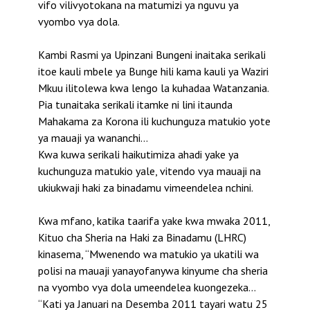
vifo vilivyotokana na matumizi ya nguvu ya
vyombo vya dola.
Kambi Rasmi ya Upinzani Bungeni inaitaka serikali
itoe kauli mbele ya Bunge hili kama kauli ya Waziri
Mkuu ilitolewa kwa lengo la kuhadaa Watanzania.
Pia tunaitaka serikali itamke ni lini itaunda
Mahakama za Korona ili kuchunguza matukio yote
ya mauaji ya wananchi…
Kwa kuwa serikali haikutimiza ahadi yake ya
kuchunguza matukio yale, vitendo vya mauaji na
ukiukwaji haki za binadamu vimeendelea nchini.
Kwa mfano, katika taarifa yake kwa mwaka 2011,
Kituo cha Sheria na Haki za Binadamu (LHRC)
kinasema, “Mwenendo wa matukio ya ukatili wa
polisi na mauaji yanayofanywa kinyume cha sheria
na vyombo vya dola umeendelea kuongezeka…
“Kati ya Januari na Desemba 2011 tayari watu 25