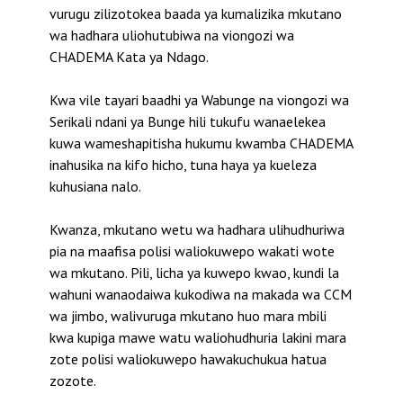
vurugu zilizotokea baada ya kumalizika mkutano
wa hadhara uliohutubiwa na viongozi wa
CHADEMA Kata ya Ndago.
Kwa vile tayari baadhi ya Wabunge na viongozi wa
Serikali ndani ya Bunge hili tukufu wanaelekea
kuwa wameshapitisha hukumu kwamba CHADEMA
inahusika na kifo hicho, tuna haya ya kueleza
kuhusiana nalo.
Kwanza, mkutano wetu wa hadhara ulihudhuriwa
pia na maafisa polisi waliokuwepo wakati wote
wa mkutano. Pili, licha ya kuwepo kwao, kundi la
wahuni wanaodaiwa kukodiwa na makada wa CCM
wa jimbo, walivuruga mkutano huo mara mbili
kwa kupiga mawe watu waliohudhuria lakini mara
zote polisi waliokuwepo hawakuchukua hatua
zozote.