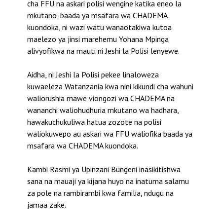
cha FFU na askari polisi wengine katika eneo la
mkutano, baada ya msafara wa CHADEMA
kuondoka, ni wazi watu wanaotakiwa kutoa
maelezo ya jinsi marehemu Yohana Mpinga
alivyofikwa na mauti ni Jeshi la Polisi lenyewe.
Aidha, ni Jeshi la Polisi pekee linaloweza
kuwaeleza Watanzania kwa nini kikundi cha wahuni
waliorushia mawe viongozi wa CHADEMA na
wananchi waliohudhuria mkutano wa hadhara,
hawakuchukuliwa hatua zozote na polisi
waliokuwepo au askari wa FFU waliofika baada ya
msafara wa CHADEMA kuondoka.
Kambi Rasmi ya Upinzani Bungeni inasikitishwa
sana na mauaji ya kijana huyo na inatuma salamu
za pole na rambirambi kwa familia, ndugu na
jamaa zake.