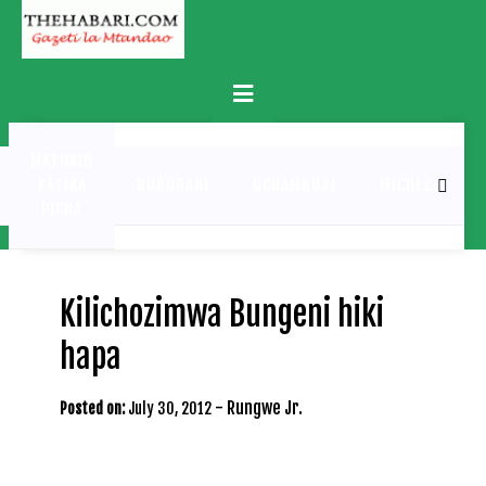
Skip
to
content
Primary
Menu
MATUKIO
KATIKA
BURUDANI
UCHAMBUZI
MICHEZO
PICHA
Kilichozimwa Bungeni hiki
hapa
-
Rungwe Jr.
Posted on:
July 30, 2012