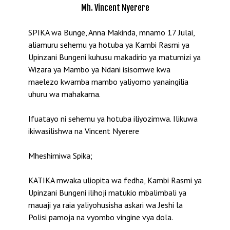
Mh. Vincent Nyerere
SPIKA wa Bunge, Anna Makinda, mnamo 17 Julai,
aliamuru sehemu ya hotuba ya Kambi Rasmi ya
Upinzani Bungeni kuhusu makadirio ya matumizi ya
Wizara ya Mambo ya Ndani isisomwe kwa
maelezo kwamba mambo yaliyomo yanaingilia
uhuru wa mahakama.
Ifuatayo ni sehemu ya hotuba iliyozimwa. Ilikuwa
ikiwasilishwa na Vincent Nyerere
Mheshimiwa Spika;
KATIKA mwaka uliopita wa fedha, Kambi Rasmi ya
Upinzani Bungeni ilihoji matukio mbalimbali ya
mauaji ya raia yaliyohusisha askari wa Jeshi la
Polisi pamoja na vyombo vingine vya dola.