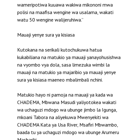
wameripotiwa kuuawa wakiwa mikononi mwa
polisi na maafisa wengine wa usalama, wakati
watu 50 wengine walijeruhiwa.”
Mauaji yenye sura ya kisiasa
Kutokana na serikali kutochukuwa hatua
kukabiliana na matukio ya mauaji yanayohusishwa
na vyombo vya dola, sasa limezuka wimbi la
mauaji na matukio ya majaribio ya mauaji yenye
sura ya kisiasa maeneo mbalimbali nchini.
Matukio hayo ni pamoja na mauaji ya kada wa
CHADEMA, Mbwana Masudi yaliyotokea wakati
wa uchaguzi mdogo wa ubunge jimbo la Igunga,
mkoani Tabora na aliyekuwa Mwenyekiti wa
CHADEMA Kata ya Usa River, Msafiri Mbwambo,
baada tu ya uchaguzi mdogo wa ubunge Arumeru
Mashariki.