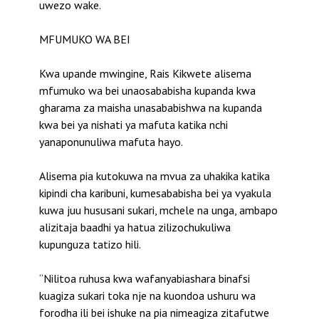
uwezo wake.
MFUMUKO WA BEI
Kwa upande mwingine, Rais Kikwete alisema
mfumuko wa bei unaosababisha kupanda kwa
gharama za maisha unasababishwa na kupanda
kwa bei ya nishati ya mafuta katika nchi
yanaponunuliwa mafuta hayo.
Alisema pia kutokuwa na mvua za uhakika katika
kipindi cha karibuni, kumesababisha bei ya vyakula
kuwa juu hususani sukari, mchele na unga, ambapo
alizitaja baadhi ya hatua zilizochukuliwa
kupunguza tatizo hili.
“Nilitoa ruhusa kwa wafanyabiashara binafsi
kuagiza sukari toka nje na kuondoa ushuru wa
forodha ili bei ishuke na pia nimeagiza zitafutwe