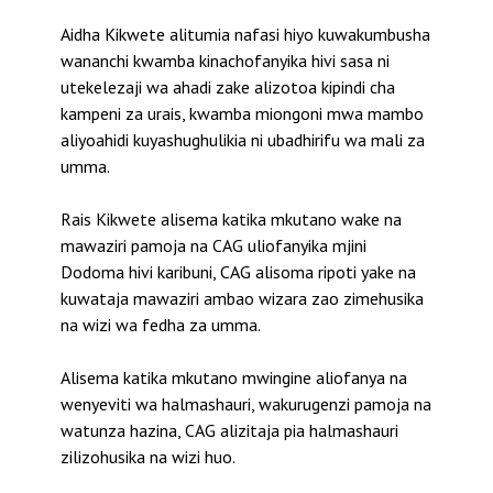
Aidha Kikwete alitumia nafasi hiyo kuwakumbusha
wananchi kwamba kinachofanyika hivi sasa ni
utekelezaji wa ahadi zake alizotoa kipindi cha
kampeni za urais, kwamba miongoni mwa mambo
aliyoahidi kuyashughulikia ni ubadhirifu wa mali za
umma.
Rais Kikwete alisema katika mkutano wake na
mawaziri pamoja na CAG uliofanyika mjini
Dodoma hivi karibuni, CAG alisoma ripoti yake na
kuwataja mawaziri ambao wizara zao zimehusika
na wizi wa fedha za umma.
Alisema katika mkutano mwingine aliofanya na
wenyeviti wa halmashauri, wakurugenzi pamoja na
watunza hazina, CAG alizitaja pia halmashauri
zilizohusika na wizi huo.