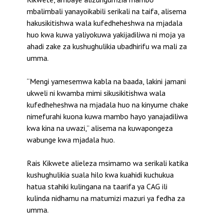
mbalimbali yanayoikabili serikali na taifa, alisema
hakusikitishwa wala kufedheheshwa na mjadala
huo kwa kuwa yaliyokuwa yakijadiliwa ni moja ya
ahadi zake za kushughulikia ubadhirifu wa mali za
umma.
“Mengi yamesemwa kabla na baada, lakini jamani
ukweli ni kwamba mimi sikusikitishwa wala
kufedheheshwa na mjadala huo na kinyume chake
nimefurahi kuona kuwa mambo hayo yanajadiliwa
kwa kina na uwazi,” alisema na kuwapongeza
wabunge kwa mjadala huo.
Rais Kikwete alieleza msimamo wa serikali katika
kushughulikia suala hilo kwa kuahidi kuchukua
hatua stahiki kulingana na taarifa ya CAG ili
kulinda nidhamu na matumizi mazuri ya fedha za
umma.