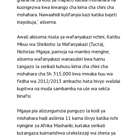
kuongezwa kwa kiwango cha kima cha chini cha
mshahara. Nawaahidi kulifanyia kazi katika bajeti
inayokuja,” alisema.
Awali akisoma risala ya wafanyakazi nchini, Katibu
Mkuu wa Shirikisho la Wafanyakazi (Tucta),
Nicholas Mgaya, pamoja na mambo mengine,
alisema wafanyakazi wanasubiri kwa hamu
tangazo la serikali kuhusu kima cha chini cha
mshahara cha Sh. 315,000 kwa mwaka huu wa
fedha wa 2012/2013 ambacho hata hivyo walidai
kupitwa na muda sambamba na ule wa sekta
binafsi.
Mgaya pia alizungumzia punguzo la kodi ya
mishahara hadi asilimia 11 kama ilivyo katika nchi
nyingine za Afrika Mashariki, kuitaka serikali
kutangaza kuimarishwa utekelezaji wa sheria ya