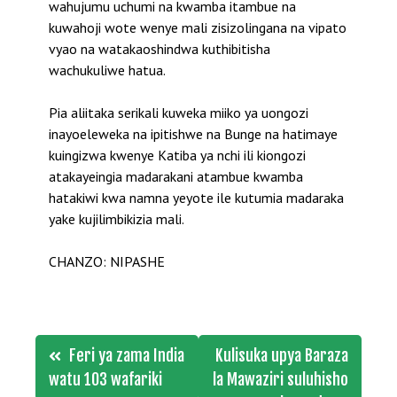
wahujumu uchumi na kwamba itambue na
kuwahoji wote wenye mali zisizolingana na vipato
vyao na watakaoshindwa kuthibitisha
wachukuliwe hatua.
Pia aliitaka serikali kuweka miiko ya uongozi
inayoeleweka na ipitishwe na Bunge na hatimaye
kuingizwa kwenye Katiba ya nchi ili kiongozi
atakayeingia madarakani atambue kwamba
hatakiwi kwa namna yeyote ile kutumia madaraka
yake kujilimbikizia mali.
CHANZO: NIPASHE
Post
Feri ya zama India
Kulisuka upya Baraza
navigation
watu 103 wafariki
la Mawaziri suluhisho