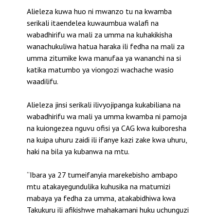
Alieleza kuwa huo ni mwanzo tu na kwamba
serikali itaendelea kuwaumbua walafi na
wabadhirifu wa mali za umma na kuhakikisha
wanachukuliwa hatua haraka ili fedha na mali za
umma zitumike kwa manufaa ya wananchi na si
katika matumbo ya viongozi wachache wasio
waadilifu.
Alieleza jinsi serikali ilivyojipanga kukabiliana na
wabadhirifu wa mali ya umma kwamba ni pamoja
na kuiongezea nguvu ofisi ya CAG kwa kuiboresha
na kuipa uhuru zaidi ili ifanye kazi zake kwa uhuru,
haki na bila ya kubanwa na mtu.
“Ibara ya 27 tumeifanyia marekebisho ambapo
mtu atakayegundulika kuhusika na matumizi
mabaya ya fedha za umma, atakabidhiwa kwa
Takukuru ili afikishwe mahakamani huku uchunguzi