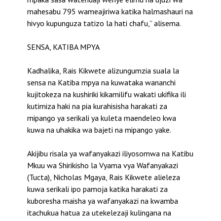
mahesabu 795 wameajiriwa katika halmashauri na
hivyo kupunguza tatizo la hati chafu,” alisema.
SENSA, KATIBA MPYA
Kadhalika, Rais Kikwete alizungumzia suala la
sensa na Katiba mpya na kuwataka wananchi
kujitokeza na kushiriki kikamilifu wakati ukifika ili
kutimiza haki na pia kurahisisha harakati za
mipango ya serikali ya kuleta maendeleo kwa
kuwa na uhakika wa bajeti na mipango yake.
Akijibu risala ya wafanyakazi iliyosomwa na Katibu
Mkuu wa Shirikisho la Vyama vya Wafanyakazi
(Tucta), Nicholas Mgaya, Rais Kikwete alieleza
kuwa serikali ipo pamoja katika harakati za
kuboresha maisha ya wafanyakazi na kwamba
itachukua hatua za utekelezaji kulingana na