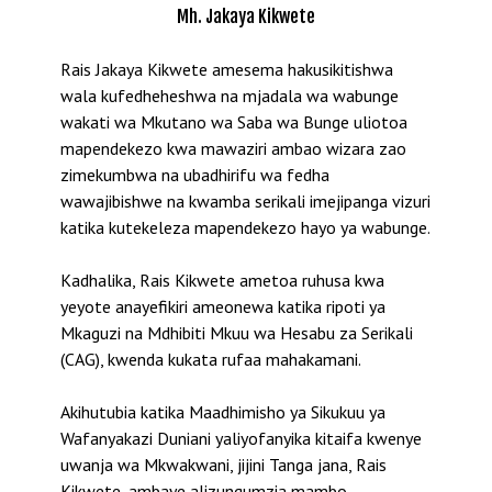
Mh. Jakaya Kikwete
Rais Jakaya Kikwete amesema hakusikitishwa
wala kufedheheshwa na mjadala wa wabunge
wakati wa Mkutano wa Saba wa Bunge uliotoa
mapendekezo kwa mawaziri ambao wizara zao
zimekumbwa na ubadhirifu wa fedha
wawajibishwe na kwamba serikali imejipanga vizuri
katika kutekeleza mapendekezo hayo ya wabunge.
Kadhalika, Rais Kikwete ametoa ruhusa kwa
yeyote anayefikiri ameonewa katika ripoti ya
Mkaguzi na Mdhibiti Mkuu wa Hesabu za Serikali
(CAG), kwenda kukata rufaa mahakamani.
Akihutubia katika Maadhimisho ya Sikukuu ya
Wafanyakazi Duniani yaliyofanyika kitaifa kwenye
uwanja wa Mkwakwani, jijini Tanga jana, Rais
Kikwete, ambaye alizungumzia mambo