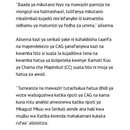
“Baada ya mikutano hiyo na mawaziri pamoja na
viongozi wa halmashauri, tulifanya mikutano
mbalimbali kujadili nini kifanyike ili kuimarisha
nidhamu ya matumizi ya fedha za umma,” alisema.
Alisema kazi ya serikali yake ni kuhakikisha taarifa
na mapendekezo ya CAG yanafanyiwa kazi na
kwamba hilo si suala la kujadiliwa tena na
kwamba hatua ya kulipeleka kwenye Kamati Kuu
ya Chama cha Mapinduzi (CC) suala hilo ni moja ya
hatua za awali.
“Tumeanza na mawaziri tutachukua hatua dhidi ya
wote waliogushwa katika ripoti ya CAG na kama
kuna mtu anahisi ameonewa katika ripoti ya
Mkaguzi Mkuu wa Serikali aende ana haki kwa
mujibu wa Katiba kwenda mahakamani kukata
rufaa” alisisitiza.