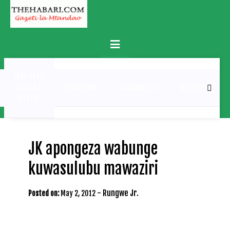
Skip
to
content
Primary
Menu
MATUKIO
KATIKA
BURUDANI
UCHAMBUZI
MICHEZO
PICHA
JK apongeza wabunge
kuwasulubu mawaziri
-
Rungwe Jr.
Posted on:
May 2, 2012