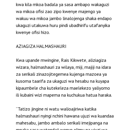
kwa kila mkoa badala ya sasa ambapo wakaguzi
wa mikoa ofisi zao zipo kwenye majengo ya
wakuu wa mikoa jambo linalojenga shaka endapo
ukaguzi utakuwa huru pindi ubadhirifu utafanyika
kwenye ofisi hizo.
AZIAGIZA HALMASHAURI
Kwa upande mwingine, Rais Kikwete, aliziagiza
wizara, halmashauri za wilaya, miji, majiji na idara
za serikali zinazojitegemea kujenga mazoea ya
kusoma taarifa za ukaguzi wa hesabu na kuyapa
kipaumbele cha kutekeleza maelekezo yaliyomo
ili kubaini wizi mapema na kuchukua hatua haraka.
“Tatizo jingine ni watu walioajiriwa katika
halmashauri nyingi nchini hawana ujuzi wa kuandaa
mahesabu, jambo ambalo serikali imejipanga na
mpaka sasa watendaji wenye elimu na ujuzi wa