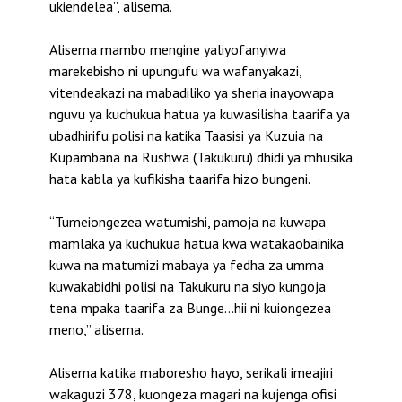
ukiendelea”, alisema.
Alisema mambo mengine yaliyofanyiwa
marekebisho ni upungufu wa wafanyakazi,
vitendeakazi na mabadiliko ya sheria inayowapa
nguvu ya kuchukua hatua ya kuwasilisha taarifa ya
ubadhirifu polisi na katika Taasisi ya Kuzuia na
Kupambana na Rushwa (Takukuru) dhidi ya mhusika
hata kabla ya kufikisha taarifa hizo bungeni.
“Tumeiongezea watumishi, pamoja na kuwapa
mamlaka ya kuchukua hatua kwa watakaobainika
kuwa na matumizi mabaya ya fedha za umma
kuwakabidhi polisi na Takukuru na siyo kungoja
tena mpaka taarifa za Bunge…hii ni kuiongezea
meno,” alisema.
Alisema katika maboresho hayo, serikali imeajiri
wakaguzi 378, kuongeza magari na kujenga ofisi