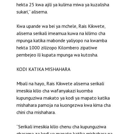
hekta 25 kwa ajili ya kulima miwa ya kuzalisha
sukari,” alisema.
Kwa upande wa bei ya mchele, Rais Kikwete,
alisema serikali imeamua kuwa na kilimo cha
mpunga katika mabonde yaliyopo na kwamba
hekta 1000 zilizopo Kilombero zipatiwe
pembejeo ili kupata mpunga wa kutosha.
KODI KATIKA MISHAHARA
Mbali na hayo, Rais Kikwete alisema serikali
imesikia kilio cha wafanyakazi kuomba
kupunguziwa makato ya kodi ya mapato katika
mishahara pamoja na kuongezwa kwa kima cha
chini cha mishahara.
“Serikali imesikia kilio chenu cha kupunguziwa
gharama za kodi ya mapato katika mishahara na