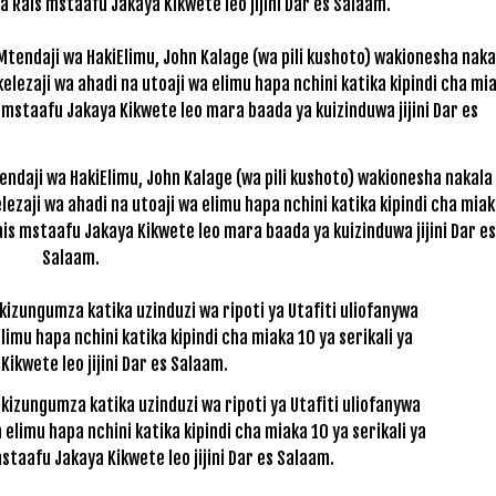
a Rais mstaafu Jakaya Kikwete leo jijini Dar es Salaam.
endaji wa HakiElimu, John Kalage (wa pili kushoto) wakionesha nakala
elezaji wa ahadi na utoaji wa elimu hapa nchini katika kipindi cha mia
ais mstaafu Jakaya Kikwete leo mara baada ya kuizinduwa jijini Dar es
Salaam.
kizungumza katika uzinduzi wa ripoti ya Utafiti uliofanywa
 elimu hapa nchini katika kipindi cha miaka 10 ya serikali ya
taafu Jakaya Kikwete leo jijini Dar es Salaam.