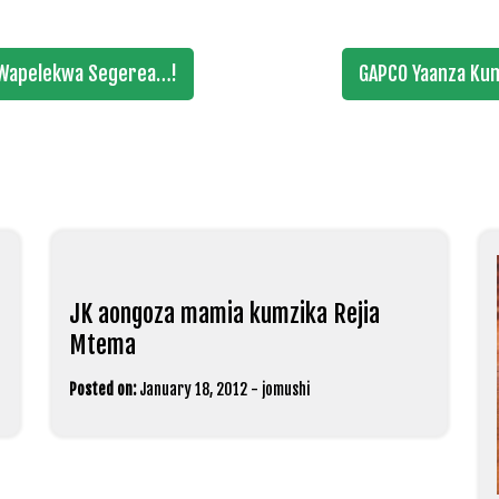
 Wapelekwa Segerea…!
GAPCO Yaanza Kum
JK aongoza mamia kumzika Rejia
Mtema
Posted on:
January 18, 2012
-
jomushi