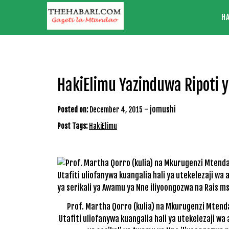
Skip
H
to
content
HakiElimu Yazinduwa Ripoti y
-
jomushi
Posted on:
December 4, 2015
Post Tags:
HakiElimu
Prof. Martha Qorro (kulia) na Mkurugenzi Mtenda
Utafiti uliofanywa kuangalia hali ya utekelezaji wa 