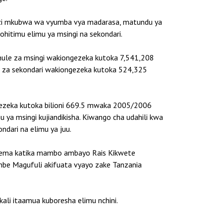
nuzi mkubwa wa vyumba vya madarasa, matundu ya
hitimu elimu ya msingi na sekondari.
ule za msingi wakiongezeka kutoka 7,541,208
e za sekondari wakiongezeka kutoka 524,325
iongezeka kutoka bilioni 669.5 mwaka 2005/2006
 ya msingi kujiandikisha. Kiwango cha udahili kwa
ndari na elimu ya juu.
lisema katika mambo ambayo Rais Kikwete
mbe Magufuli akifuata vyayo zake Tanzania
ali itaamua kuboresha elimu nchini.