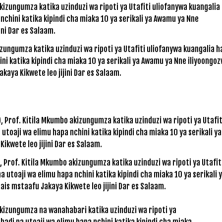
ungumza katika uzinduzi wa ripoti ya Utafiti uliofanywa kuangalia ha
ini katika kipindi cha miaka 10 ya serikali ya Awamu ya Nne iliyoongo
kaya Kikwete leo jijini Dar es Salaam.
 Prof. Kitila Mkumbo akizungumza katika uzinduzi wa ripoti ya Utafit
a utoaji wa elimu hapa nchini katika kipindi cha miaka 10 ya serikali 
is mstaafu Jakaya Kikwete leo jijini Dar es Salaam.