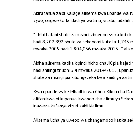
Akifafanua zaidi Kalage alisema kwa upande wa f
vyoo, ongezeko la idadi ya walimu, vitabu, udahi
“…Mathalani shule za msingi zimeongezeka kuto
hadi 8,202,892 shule za sekondari kutoka 1,745
mwaka 2005 hadi 1,804,056 mwaka 2015…” alisem
Aidha alisema katika kipindi hicho cha JK pia baj
hadi shilingi trilioni 3.4 mwaka 2014/2015, upanu
shule za msingi pia kiliongezeka kwa zaidi ya asil
Kwa upande wake Mhadhiri wa Chuo Kikuu cha Dar 
alifanikiwa ni kupanua kiwango cha elimu ya Seko
inaweza kufanya vizuri zaidi kielimu.
Alisema licha ya uwepo wa changamoto katika sekt