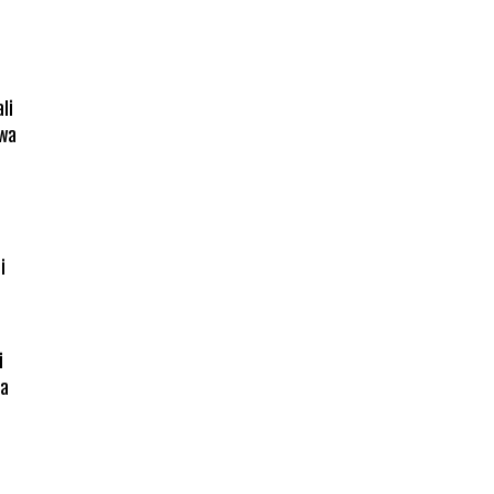
li
zwa
i
ya