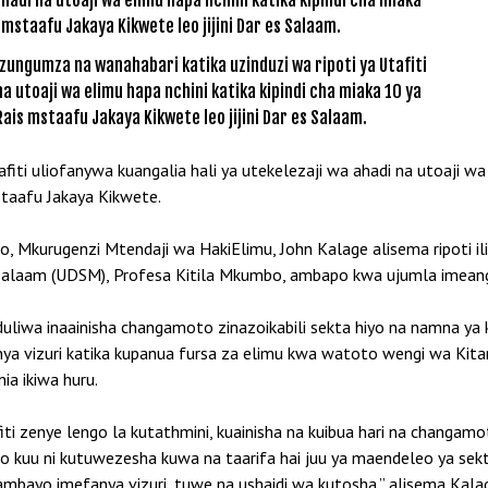
zungumza na wanahabari katika uzinduzi wa ripoti ya Utafiti
na utoaji wa elimu hapa nchini katika kipindi cha miaka 10 ya
ais mstaafu Jakaya Kikwete leo jijini Dar es Salaam.
iti uliofanywa kuangalia hali ya utekelezaji wa ahadi na utoaji wa 
staafu Jakaya Kikwete.
uo, Mkurugenzi Mtendaji wa HakiElimu, John Kalage alisema ripoti il
 Salaam (UDSM), Profesa Kitila Mkumbo, ambapo kwa ujumla imeangal
uliwa inaainisha changamoto zinazoikabili sekta hiyo na namna ya 
ya vizuri katika kupanua fursa za elimu kwa watoto wengi wa Kita
ia ikiwa huru.
 zenye lengo la kutathmini, kuainisha na kuibua hari na changamot
ngo kuu ni kutuwezesha kuwa na taarifa hai juu ya maendeleo ya sekta 
ayo imefanya vizuri, tuwe na ushaidi wa kutosha.” alisema Kala