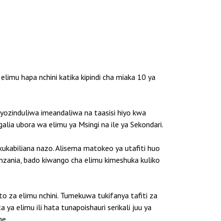
elimu hapa nchini katika kipindi cha miaka 10 ya
iyozinduliwa imeandaliwa na taasisi hiyo kwa
ia ubora wa elimu ya Msingi na ile ya Sekondari.
kukabiliana nazo. Alisema matokeo ya utafiti huo
nzania, bado kiwango cha elimu kimeshuka kuliko
o za elimu nchini. Tumekuwa tukifanya tafiti za
ya elimu ili hata tunapoishauri serikali juu ya
ge.