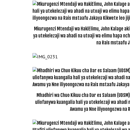
Mkurugenzi Mtendaji wa HakiElimu, John Kalage akiz
ya utekelezaji wa ahadi na utoaji wa elimu hapa nch
na Rais mstaafu Ja
Mhadhiri wa Chuo Kikuu cha Dar es Salaam (UDSM),
uliofanywa kuangalia hali ya utekelezaji wa ahadi n
Awamu ya Nne iliyoongozwa na Ra