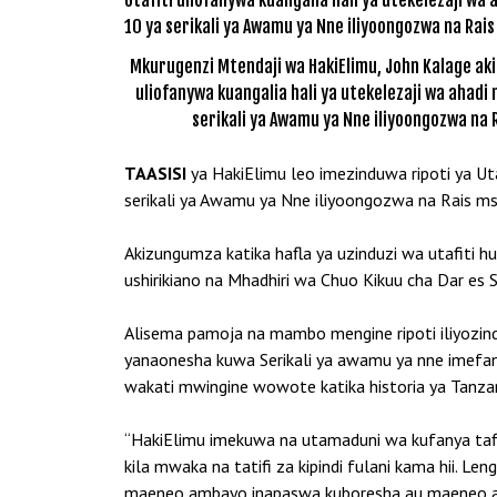
Mkurugenzi Mtendaji wa HakiElimu, John Kalage aki
uliofanywa kuangalia hali ya utekelezaji wa ahadi 
serikali ya Awamu ya Nne iliyoongozwa na R
TAASISI
ya HakiElimu leo imezinduwa ripoti ya Utaf
serikali ya Awamu ya Nne iliyoongozwa na Rais m
Akizungumza katika hafla ya uzinduzi wa utafiti h
ushirikiano na Mhadhiri wa Chuo Kikuu cha Dar es
Alisema pamoja na mambo mengine ripoti iliyozind
yanaonesha kuwa Serikali ya awamu ya nne imefan
wakati mwingine wowote katika historia ya Tanzan
“HakiElimu imekuwa na utamaduni wa kufanya tafiti
kila mwaka na tatifi za kipindi fulani kama hii. Le
maeneo ambayo inapaswa kuboresha au maeneo amb