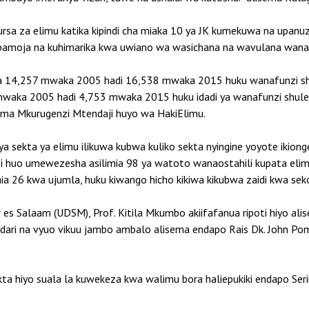
ursa za elimu katika kipindi cha miaka 10 ya JK kumekuwa na upa
li pamoja na kuhimarika kwa uwiano wa wasichana na wavulana wanao
ka 14,257 mwaka 2005 hadi 16,538 mwaka 2015 huku wanafunzi sh
 mwaka 2005 hadi 4,753 mwaka 2015 huku idadi ya wanafunzi shul
a Mkurugenzi Mtendaji huyo wa HakiElimu.
eti ya sekta ya elimu ilikuwa kubwa kuliko sekta nyingine yoyote ik
zi huo umewezesha asilimia 98 ya watoto wanaostahili kupata elimu
imia 26 kwa ujumla, huku kiwango hicho kikiwa kikubwa zaidi kwa seko
es Salaam (UDSM), Prof. Kitila Mkumbo akiifafanua ripoti hiyo a
ndari na vyuo vikuu jambo ambalo alisema endapo Rais Dk. John Po
a hiyo suala la kuwekeza kwa walimu bora haliepukiki endapo Serik