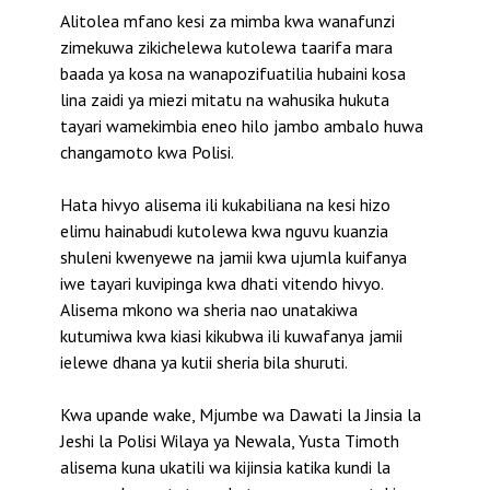
Alitolea mfano kesi za mimba kwa wanafunzi
zimekuwa zikichelewa kutolewa taarifa mara
baada ya kosa na wanapozifuatilia hubaini kosa
lina zaidi ya miezi mitatu na wahusika hukuta
tayari wamekimbia eneo hilo jambo ambalo huwa
changamoto kwa Polisi.
Hata hivyo alisema ili kukabiliana na kesi hizo
elimu hainabudi kutolewa kwa nguvu kuanzia
shuleni kwenyewe na jamii kwa ujumla kuifanya
iwe tayari kuvipinga kwa dhati vitendo hivyo.
Alisema mkono wa sheria nao unatakiwa
kutumiwa kwa kiasi kikubwa ili kuwafanya jamii
ielewe dhana ya kutii sheria bila shuruti.
Kwa upande wake, Mjumbe wa Dawati la Jinsia la
Jeshi la Polisi Wilaya ya Newala, Yusta Timoth
alisema kuna ukatili wa kijinsia katika kundi la