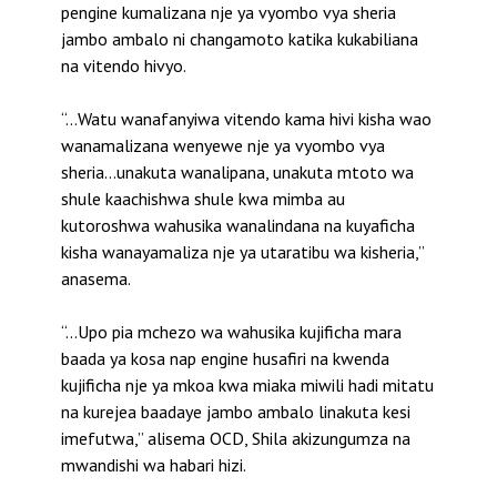
pengine kumalizana nje ya vyombo vya sheria
jambo ambalo ni changamoto katika kukabiliana
na vitendo hivyo.
“…Watu wanafanyiwa vitendo kama hivi kisha wao
wanamalizana wenyewe nje ya vyombo vya
sheria…unakuta wanalipana, unakuta mtoto wa
shule kaachishwa shule kwa mimba au
kutoroshwa wahusika wanalindana na kuyaficha
kisha wanayamaliza nje ya utaratibu wa kisheria,”
anasema.
“…Upo pia mchezo wa wahusika kujificha mara
baada ya kosa nap engine husafiri na kwenda
kujificha nje ya mkoa kwa miaka miwili hadi mitatu
na kurejea baadaye jambo ambalo linakuta kesi
imefutwa,” alisema OCD, Shila akizungumza na
mwandishi wa habari hizi.