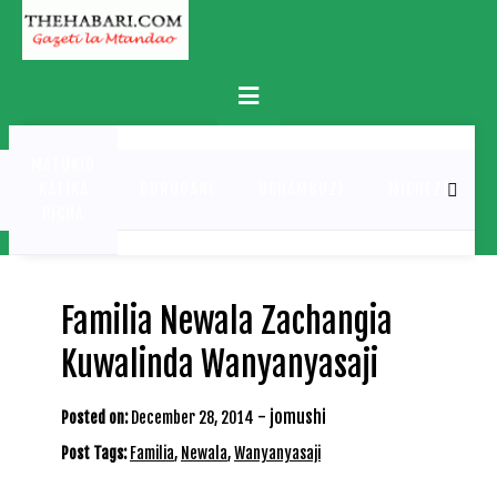
Skip
to
content
Primary
Menu
MATUKIO
KATIKA
BURUDANI
UCHAMBUZI
MICHEZO
PICHA
Familia Newala Zachangia
Kuwalinda Wanyanyasaji
-
jomushi
Posted on:
December 28, 2014
Post Tags:
Familia
,
Newala
,
Wanyanyasaji