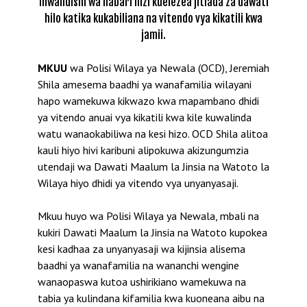
mwandishi wa habari hizi kuelezea jitiada za dawati
hilo katika kukabiliana na vitendo vya kikatili kwa
jamii.
MKUU
wa Polisi Wilaya ya Newala (OCD), Jeremiah
Shila amesema baadhi ya wanafamilia wilayani
hapo wamekuwa kikwazo kwa mapambano dhidi
ya vitendo anuai vya kikatili kwa kile kuwalinda
watu wanaokabiliwa na kesi hizo. OCD Shila alitoa
kauli hiyo hivi karibuni alipokuwa akizungumzia
utendaji wa Dawati Maalum la Jinsia na Watoto la
Wilaya hiyo dhidi ya vitendo vya unyanyasaji.
Mkuu huyo wa Polisi Wilaya ya Newala, mbali na
kukiri Dawati Maalum la Jinsia na Watoto kupokea
kesi kadhaa za unyanyasaji wa kijinsia alisema
baadhi ya wanafamilia na wananchi wengine
wanaopaswa kutoa ushirikiano wamekuwa na
tabia ya kulindana kifamilia kwa kuoneana aibu na