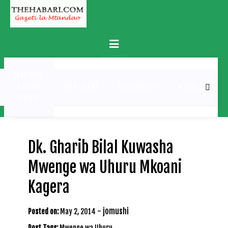
Skip
to
content
Primary
Menu
MATUKIO
KATIKA
BURUDANI
UCHAMBUZI
MICHEZO
PICHA
Dk. Gharib Bilal Kuwasha
Mwenge wa Uhuru Mkoani
Kagera
-
jomushi
Posted on:
May 2, 2014
Post Tags:
Mwenge wa Uhuru