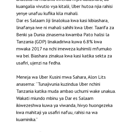
kuangalia vivutio vya kitalii, Uber hutoa njia rahisi
yenye unafuu kufika kila mahali.
Dar es Salaam Jiji linalokua kwa kasi kibiashara,
linafanya iwe ni mahali sahihi kwa Uber. Taarifa za
Benki ya Dunia zinasema kwamba Pato halisi la
Tanzania (GDP) linakadiriwa kuwa 6.8% kwa
mwaka 2017 na nchi imeweza kuhimili mfumuko
wa bei. Biashara zinakua kwa kasi katika sekta za
usafiri, ujenzi na fedha.
Meneja wa Uber Kusini mwa Sahara, Alon Lits
anasema: “Tunajivunia kuzindua Uber nchini
Tanzania katika muda ambao uchumi wake unakua.
Wakati miundo mbinu ya Dar es Salaam
ikiwezeshwa kuwa ya viwanda, hivyo huongezeka
kwa mahitaji ya usafiri nafuu, rahisi na wa
kuaminika.”