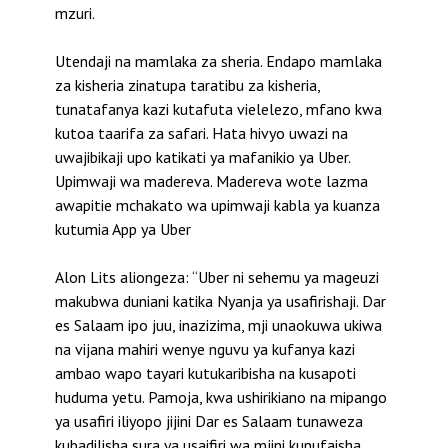
mzuri.
Utendaji na mamlaka za sheria. Endapo mamlaka
za kisheria zinatupa taratibu za kisheria,
tunatafanya kazi kutafuta vielelezo, mfano kwa
kutoa taarifa za safari. Hata hivyo uwazi na
uwajibikaji upo katikati ya mafanikio ya Uber.
Upimwaji wa madereva. Madereva wote lazma
awapitie mchakato wa upimwaji kabla ya kuanza
kutumia App ya Uber
Alon Lits aliongeza: “Uber ni sehemu ya mageuzi
makubwa duniani katika Nyanja ya usafirishaji. Dar
es Salaam ipo juu, inazizima, mji unaokuwa ukiwa
na vijana mahiri wenye nguvu ya kufanya kazi
ambao wapo tayari kutukaribisha na kusapoti
huduma yetu. Pamoja, kwa ushirikiano na mipango
ya usafiri iliyopo jijini Dar es Salaam tunaweza
kubadilisha sura ya usaifiri wa mjini kunufaisha