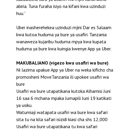
abiria. Tuna furaha isiyo na kifani kwa uzinduzi
huu.”
Uber inasherehekea uzinduzi mjini Dar es Salaam
kwa kutoa huduma ya bure ya usafiri. Tanzania
wanaweza kujaribu huduma mpya kwa kupata
huduma ya bure kwa kuingia kwenye App ya Uber.
MAKUBALIANO (vigezo kwa usafiri wa bure)
Ni lazima upakue App ya Uber na weka kificho cha
promosheni MoveTanzania ili upokee usafiri wa
bure
Usafiri wa bure utapatikana kutoka Alhamisi Juni
16 saa 6 mchana mpaka Jumapili Juni 19 katikati
ya usiku.
Watumiaji watapata usafiri wa bure kwa safari
sita tu na kila safari isizidi kiasi cha shs 12,000
Usafiri wa bure utapatikana tu kwa safari