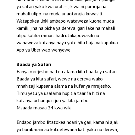
ya safari yako kwa urahisi, ikiwa ni pamoja na
mahali ulipo, na muda unaotarajia kuwasili.
Watapokea linki ambapo wataweza kuona muda
kamili, jina na picha ya dereva, gari lake na mahali
ulipo katika ramani hadi utakapowasili na
wanaweza kufanya haya yote bila haja ya kupakua
App ya Uber wao wenyewe.
Baada ya Safari
Fanya mrejesho na toa alama kila baada ya safari.
Baada ya kila safari, wewe na dereva wako
mnahitaji kupeana alama na kufanya mrejesho.
Timu yetu ya usalama hupitia taarifa hizi na
kufanya uchunguzi juu ya kila jambo.
Msaada masaa 24 kwa wiki.
Endapo jambo litatokea ndani ya gari, kama ni ajali
ya barabarani au kutoelewana kati yako na dereva,