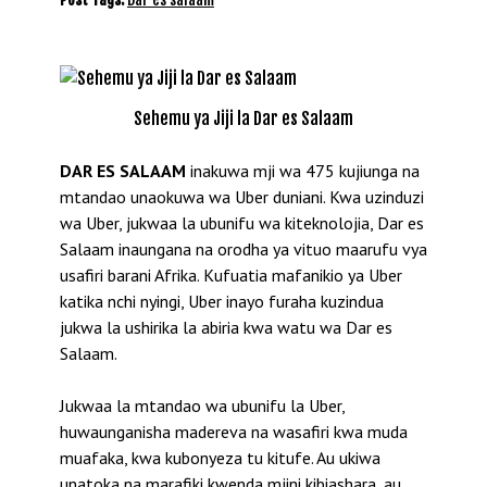
Sehemu ya Jiji la Dar es Salaam
DAR ES SALAAM
inakuwa mji wa 475 kujiunga na
mtandao unaokuwa wa Uber duniani. Kwa uzinduzi
wa Uber, jukwaa la ubunifu wa kiteknolojia, Dar es
Salaam inaungana na orodha ya vituo maarufu vya
usafiri barani Afrika. Kufuatia mafanikio ya Uber
katika nchi nyingi, Uber inayo furaha kuzindua
jukwa la ushirika la abiria kwa watu wa Dar es
Salaam.
Jukwaa la mtandao wa ubunifu la Uber,
huwaunganisha madereva na wasafiri kwa muda
muafaka, kwa kubonyeza tu kitufe. Au ukiwa
unatoka na marafiki kwenda mjini kibiashara, au