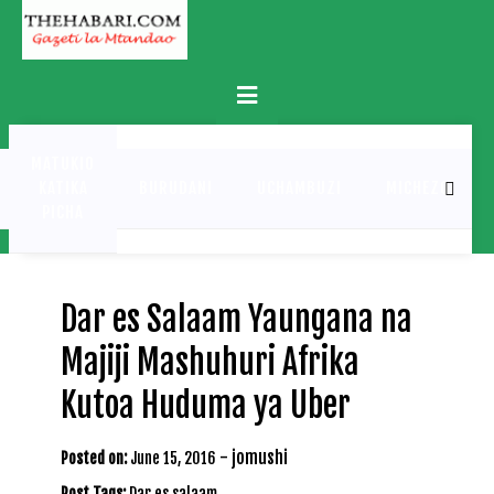
Skip
to
content
Primary
Menu
MATUKIO
KATIKA
BURUDANI
UCHAMBUZI
MICHEZO
PICHA
Dar es Salaam Yaungana na
Majiji Mashuhuri Afrika
Kutoa Huduma ya Uber
-
jomushi
Posted on:
June 15, 2016
Post Tags:
Dar es salaam