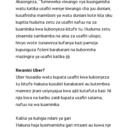
Akaongeza, “Tumeweka viwango vya kuunganisha
watu katika usafiri wenye kiwango cha juu duniani,
kusafirisha mamilioni ya watu duniani kote kila siku
kupitia huduma zetu za usafiri nafuu na za
kuaminika kwa kubonyeza kitufe tu. Huduma zetu
zinaenda sambamba na aina za usafiri uliopo,
hivyo wote tunaweza kufanya kazi pamoja
kupunguza foleni barabarani na kuboresha
mazingira ya usafiri katika jiji.
Kwanini Uber?
Uber husaidia watu kupata usafiri kwa kubonyeza
tu kitufe-hakuna kusubiri barabarani au kutembea
maeneo jirani usiyoyajua kwa ajili kutafuta basi. Ni
njia bora na karibu zaidi kupata usafiri salama,
nafuu na wa kuaminika.
Kabla ya kuingia ndani ya gari
Hakuna haja kusimamisha gari mtaani au kuwa nje