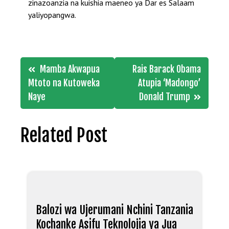
zinazoanzia na kuishia maeneo ya Dar es Salaam
yaliyopangwa.
Post
Mamba Akwapua
Rais Barack Obama
navigation
Mtoto na Kutoweka
Atupia ‘Madongo’
Naye
Donald Trump
Related Post
Balozi wa Ujerumani Nchini Tanzania
Kochanke Asifu Teknolojia ya Jua