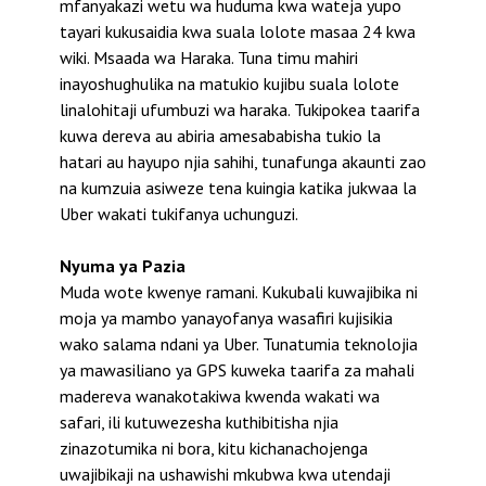
mfanyakazi wetu wa huduma kwa wateja yupo
tayari kukusaidia kwa suala lolote masaa 24 kwa
wiki. Msaada wa Haraka. Tuna timu mahiri
inayoshughulika na matukio kujibu suala lolote
linalohitaji ufumbuzi wa haraka. Tukipokea taarifa
kuwa dereva au abiria amesababisha tukio la
hatari au hayupo njia sahihi, tunafunga akaunti zao
na kumzuia asiweze tena kuingia katika jukwaa la
Uber wakati tukifanya uchunguzi.
Nyuma ya Pazia
Muda wote kwenye ramani. Kukubali kuwajibika ni
moja ya mambo yanayofanya wasafiri kujisikia
wako salama ndani ya Uber. Tunatumia teknolojia
ya mawasiliano ya GPS kuweka taarifa za mahali
madereva wanakotakiwa kwenda wakati wa
safari, ili kutuwezesha kuthibitisha njia
zinazotumika ni bora, kitu kichanachojenga
uwajibikaji na ushawishi mkubwa kwa utendaji