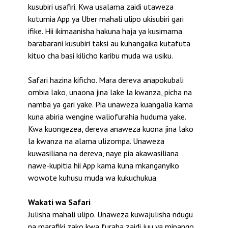
kusubiri usafiri. Kwa usalama zaidi utaweza
kutumia App ya Uber mahali ulipo ukisubiri gari
ifike. Hii ikimaanisha hakuna haja ya kusimama
barabarani kusubiri taksi au kuhangaika kutafuta
kituo cha basi kilicho karibu muda wa usiku.
Safari hazina kificho. Mara dereva anapokubali
ombia lako, unaona jina lake la kwanza, picha na
namba ya gari yake. Pia unaweza kuangalia kama
kuna abiria wengine waliofurahia huduma yake.
Kwa kuongezea, dereva anaweza kuona jina lako
la kwanza na alama ulizompa. Unaweza
kuwasiliana na dereva, naye pia akawasiliana
nawe-kupitia hii App kama kuna mkanganyiko
wowote kuhusu muda wa kukuchukua.
Wakati wa Safari
Julisha mahali ulipo. Unaweza kuwajulisha ndugu
na marafiki zako kwa furaha zaidi juu ya mipango