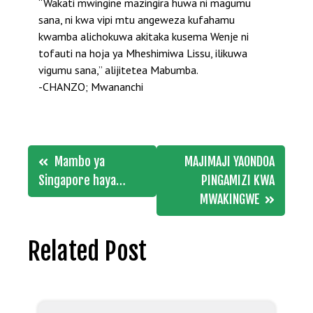
“Wakati mwingine mazingira huwa ni magumu
sana, ni kwa vipi mtu angeweza kufahamu
kwamba alichokuwa akitaka kusema Wenje ni
tofauti na hoja ya Mheshimiwa Lissu, ilikuwa
vigumu sana,” alijitetea Mabumba.
-CHANZO; Mwananchi
Post
Mambo ya
MAJIMAJI YAONDOA
navigation
Singapore haya…
PINGAMIZI KWA
MWAKINGWE
Related Post