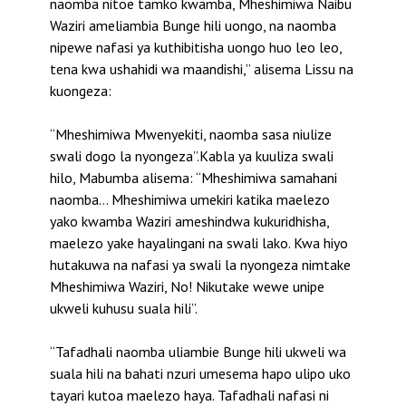
naomba nitoe tamko kwamba, Mheshimiwa Naibu
Waziri ameliambia Bunge hili uongo, na naomba
nipewe nafasi ya kuthibitisha uongo huo leo leo,
tena kwa ushahidi wa maandishi,” alisema Lissu na
kuongeza:
“Mheshimiwa Mwenyekiti, naomba sasa niulize
swali dogo la nyongeza”.Kabla ya kuuliza swali
hilo, Mabumba alisema: “Mheshimiwa samahani
naomba… Mheshimiwa umekiri katika maelezo
yako kwamba Waziri ameshindwa kukuridhisha,
maelezo yake hayalingani na swali lako. Kwa hiyo
hutakuwa na nafasi ya swali la nyongeza nimtake
Mheshimiwa Waziri, No! Nikutake wewe unipe
ukweli kuhusu suala hili”.
“Tafadhali naomba uliambie Bunge hili ukweli wa
suala hili na bahati nzuri umesema hapo ulipo uko
tayari kutoa maelezo haya. Tafadhali nafasi ni