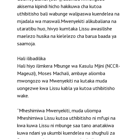
akisema kipindi hicho hakikuwa cha kutoa
uthibitisho bali wabunge walipaswa kuendelea na
mjadala wa maswali.Mwenyekiti alikubaliana na
utaratibu huo, hivyo kumtaka Lissu awasilishe
maelezo husika na kielelezo cha barua baada ya
saamoja.
Hali ilibadilika
Hali hiyo ilimkera Mbunge wa Kasulu Mjini (NCCR-
Mageuzi), Moses Machali, ambaye aliomba
mwongozo wa Mwenyekiti na kutaka muda
uongezwe kwa Lissu kabla ya kutoa uthibitisho
wake.
“Mheshimiwa Mwenyekiti, muda uliompa
Mheshimiwa Lissu kutoa uthibitisho ni mfupi na
kwa kuwa Lissu ni mbunge saa tano anatakiwa
kuwa ndani ya ukumbi kuendelea na shughuli za