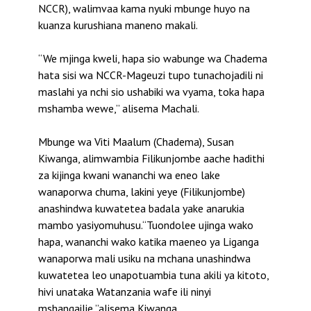
NCCR), walimvaa kama nyuki mbunge huyo na
kuanza kurushiana maneno makali.
“We mjinga kweli, hapa sio wabunge wa Chadema
hata sisi wa NCCR-Mageuzi tupo tunachojadili ni
maslahi ya nchi sio ushabiki wa vyama, toka hapa
mshamba wewe,’’ alisema Machali.
Mbunge wa Viti Maalum (Chadema), Susan
Kiwanga, alimwambia Filikunjombe aache hadithi
za kijinga kwani wananchi wa eneo lake
wanaporwa chuma, lakini yeye (Filikunjombe)
anashindwa kuwatetea badala yake anarukia
mambo yasiyomuhusu.“Tuondolee ujinga wako
hapa, wananchi wako katika maeneo ya Liganga
wanaporwa mali usiku na mchana unashindwa
kuwatetea leo unapotuambia tuna akili ya kitoto,
hivi unataka Watanzania wafe ili ninyi
mshangailie,’’alisema Kiwanga.