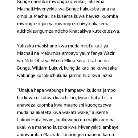
Bunge naomba mwongozo wako,’’ alisema
Machali.Mwenyekiti wa Bunge hakukubaliana na
ombi la Machali na kusema kuwa hawezi kuomba
mwongozo juu ya mwongozo hivyo akasema
alichokizungumza ndicho kinatakiwa kutekelezwa.
Yalizuka mabishano kwa muda mrefu kati ya
Machali na Mabumba ambayo yalimfanya Waziri
wa Nchi Ofisi ya Waziri Mkuu Sera, Uratibu na
Bunge, William Lukuvi, kuingilia kati na kuwataka
wabunge kutokuchukulia jambo hilo kwa jazba.
“Unajua hapa wabunge hampaswi kuliona jambo
hili kuwa ni kubwa kiasi hicho, kwani hata Lissu
anaweza kuomba kwa maandishi kuongezewa
muda na akaleta kwa wakati wake,’’ alisema
Lukuvi.Hata hivyo, kulikuwepo na majibizano na
ukali wa maneno kutoka kwa Mwenyekiti ambaye
alimwambia Machali: “Unaongea maneno kama