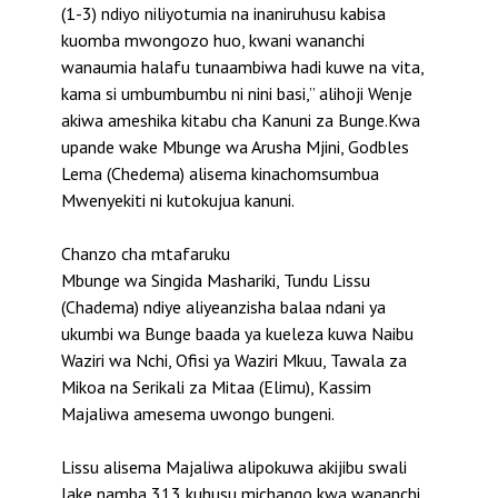
(1-3) ndiyo niliyotumia na inaniruhusu kabisa
kuomba mwongozo huo, kwani wananchi
wanaumia halafu tunaambiwa hadi kuwe na vita,
kama si umbumbumbu ni nini basi,” alihoji Wenje
akiwa ameshika kitabu cha Kanuni za Bunge.Kwa
upande wake Mbunge wa Arusha Mjini, Godbles
Lema (Chedema) alisema kinachomsumbua
Mwenyekiti ni kutokujua kanuni.
Chanzo cha mtafaruku
Mbunge wa Singida Mashariki, Tundu Lissu
(Chadema) ndiye aliyeanzisha balaa ndani ya
ukumbi wa Bunge baada ya kueleza kuwa Naibu
Waziri wa Nchi, Ofisi ya Waziri Mkuu, Tawala za
Mikoa na Serikali za Mitaa (Elimu), Kassim
Majaliwa amesema uwongo bungeni.
Lissu alisema Majaliwa alipokuwa akijibu swali
lake namba 313 kuhusu michango kwa wananchi,