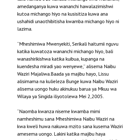
amedanganya kuwa wananchi hawalazimishwi
kutoa michango hiyo na kusisitiza kuwa ana
ushahidi unaothibitisha kwamba michango hiyo ni
lazima.
“Mheshimiwa Mwenyekiti, Serikali haitumii nguvu
katika kuwatoza wananchi michango hiyo, bali
wanashirikishwa katika kuibua, kupanga na
kuendesha miradi yao wenyewe,’’ alisema Naibu
Waziri Majaliwa.Baada ya majibu hayo, Lissu
alisimama na kulieleza Bunge kuwa Naibu Waziri
alisema uongo huku akinukuu barua ya Mkuu wa
Wilaya ya Singida iliyotolewa Mei 2,2005.
“Naomba kwanza niseme kwamba mimi
namheshimu sana Mheshimiwa Naibu Waziri na
kwa kweli huwa nakuwa mzito sana kusema Waziri
amesema uongo. Lakini katika majibu haya