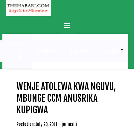
Skip
to
content
Primary
Menu
MATUKIO
KATIKA
BURUDANI
UCHAMBUZI
MICHEZO
PICHA
WENJE ATOLEWA KWA NGUVU,
MBUNGE CCM ANUSRIKA
KUPIGWA
-
jomushi
Posted on:
July 28, 2011