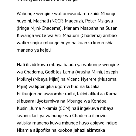
Wabunge wengine waliomwandama zaidi Mbunge
huyo ni, Machali (NCCR-Mageuzi), Peter Msigwa
(Iringa Mjini-Chadema), Mariam Msabaha na Susan
Kiwanga wote wa Viti Maalum (Chadema) ambao
walimzingira mbunge huyo na kuanza kumrushia
maneno ya kejeli.
Hali ilizidi kuwa mbaya baada ya wabunge wengine
wa Chadema, Godbles Lema (Arusha Mjini), Joseph
Mbilinyi (Mbeya Mjini) na Vicent Nyerere (Musoma
Mjini) walipoingilia ugomvi huo na kutaka
Filikunjombe awaombe radhi, lakini alikataa.Kama
si busara iliyotumiwa na Mbunge wa Kondoa
Kusini, Juma Nkamia (CCM) hali ingekuwa mbaya
kwani idadi ya wabunge wa Chadema ilipozidi
yalisika maneno kuwa mbunge huyo apigwe, ndipo
Nkamia alipofika na kuokoa jahazi akimtaka