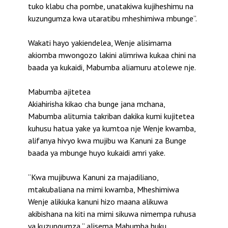
tuko klabu cha pombe, unatakiwa kujiheshimu na
kuzungumza kwa utaratibu mheshimiwa mbunge’’.
Wakati hayo yakiendelea, Wenje alisimama
akiomba mwongozo lakini alimriwa kukaa chini na
baada ya kukaidi, Mabumba aliamuru atolewe nje.
Mabumba ajitetea
Akiahirisha kikao cha bunge jana mchana,
Mabumba alitumia takriban dakika kumi kujitetea
kuhusu hatua yake ya kumtoa nje Wenje kwamba,
alifanya hivyo kwa mujibu wa Kanuni za Bunge
baada ya mbunge huyo kukaidi amri yake.
“Kwa mujibuwa Kanuni za majadiliano,
mtakubaliana na mimi kwamba, Mheshimiwa
Wenje alikiuka kanuni hizo maana alikuwa
akibishana na kiti na mimi sikuwa nimempa ruhusa
ya kuzungumza,” alisema Mabumba huku