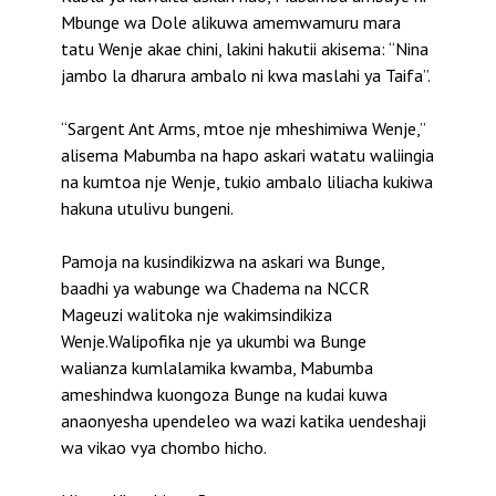
Mbunge wa Dole alikuwa amemwamuru mara
tatu Wenje akae chini, lakini hakutii akisema: “Nina
jambo la dharura ambalo ni kwa maslahi ya Taifa”.
“Sargent Ant Arms, mtoe nje mheshimiwa Wenje,”
alisema Mabumba na hapo askari watatu waliingia
na kumtoa nje Wenje, tukio ambalo liliacha kukiwa
hakuna utulivu bungeni.
Pamoja na kusindikizwa na askari wa Bunge,
baadhi ya wabunge wa Chadema na NCCR
Mageuzi walitoka nje wakimsindikiza
Wenje.Walipofika nje ya ukumbi wa Bunge
walianza kumlalamika kwamba, Mabumba
ameshindwa kuongoza Bunge na kudai kuwa
anaonyesha upendeleo wa wazi katika uendeshaji
wa vikao vya chombo hicho.