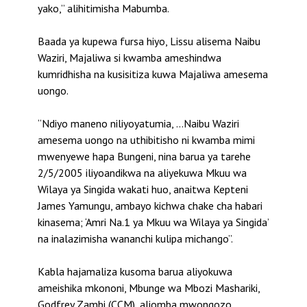
yako,” alihitimisha Mabumba.
Baada ya kupewa fursa hiyo, Lissu alisema Naibu
Waziri, Majaliwa si kwamba ameshindwa
kumridhisha na kusisitiza kuwa Majaliwa amesema
uongo.
“Ndiyo maneno niliyoyatumia, …Naibu Waziri
amesema uongo na uthibitisho ni kwamba mimi
mwenyewe hapa Bungeni, nina barua ya tarehe
2/5/2005 iliyoandikwa na aliyekuwa Mkuu wa
Wilaya ya Singida wakati huo, anaitwa Kepteni
James Yamungu, ambayo kichwa chake cha habari
kinasema; ‘Amri Na.1 ya Mkuu wa Wilaya ya Singida’
na inalazimisha wananchi kulipa michango”.
Kabla hajamaliza kusoma barua aliyokuwa
ameishika mkononi, Mbunge wa Mbozi Mashariki,
Godfrey Zambi (CCM), aliomba mwongozo