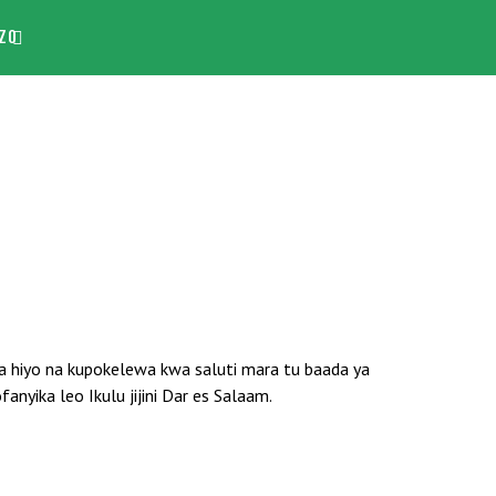
ZO
ra hiyo na kupokelewa kwa saluti mara tu baada ya
nyika leo Ikulu jijini Dar es Salaam.