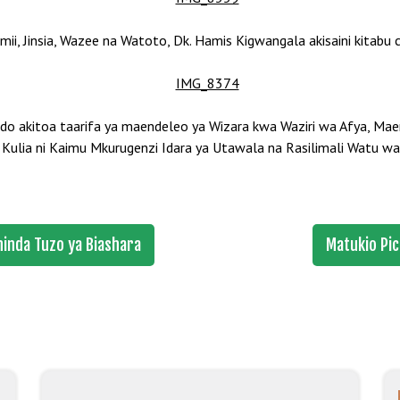
mii, Jinsia, Wazee na Watoto, Dk. Hamis Kigwangala akisaini kitab
o akitoa taarifa ya maendeleo ya Wizara kwa Waziri wa Afya, Maen
ulia ni Kaimu Mkurugenzi Idara ya Utawala na Rasilimali Watu wa
hinda Tuzo ya Biashara
Matukio Pic