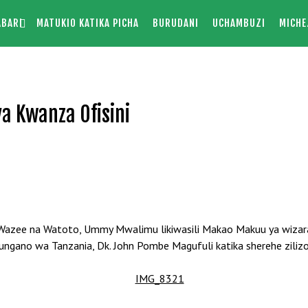
ABARI
MATUKIO KATIKA PICHA
BURUDANI
UCHAMBUZI
MICHE
a Kwanza Ofisini
ia, Wazee na Watoto, Ummy Mwalimu likiwasili Makao Makuu ya wiza
gano wa Tanzania, Dk. John Pombe Magufuli katika sherehe zilizofa