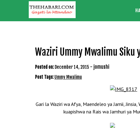
Skip
H
to
content
Waziri Ummy Mwalimu Siku y
-
jomushi
Posted on:
December 14, 2015
Post Tags:
Ummy Mwalimu
Gari la Waziri wa Afya, Maendeleo ya Jamii, Jins
kuapishwa na Rais wa Jamhuri ya Muun