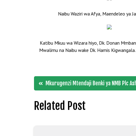
Naibu Waziri wa Afya, Maendeleo ya Ja
Katibu Mkuu wa Wizara hiyo, Dk. Donan Mmband
Mwalimu na Naibu wake Dk. Hamis Kigwangala. K
Post
Mkurugenzi Mtendaji Benki ya NMB Plc As
navigation
Related Post