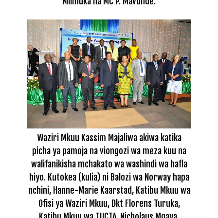
Mlimuka na MC P. Mavunde.
Waziri Mkuu Kassim Majaliwa akiwa katika
picha ya pamoja na viongozi wa meza kuu na
walifanikisha mchakato wa washindi wa hafla
hiyo. Kutokea (kulia) ni Balozi wa Norway hapa
nchini, Hanne-Marie Kaarstad, Katibu Mkuu wa
Ofisi ya Waziri Mkuu, Dkt Florens Turuka,
Katibu Mkuu wa TUCTA, Nicholaus Mgaya,