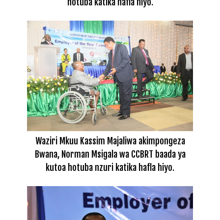
hotuba katika hafla hiyo.
Waziri Mkuu Kassim Majaliwa akimpongeza
Bwana, Norman Msigala wa CCBRT baada ya
kutoa hotuba nzuri katika hafla hiyo.