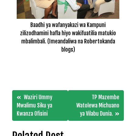
Baadhi ya wafanyakazi wa Kampuni
zilizodhamini hafla hiyo wakifuatilia matukio
mbalimbali. (Imeandaliwa na Robertokanda
blogs)
Post
Waziri Ummy
TP Mazembe
navigation
Mwalimu Siku ya
Watolewa Michuano
Kwanza Ofisini
ya Vilabu Dunia.