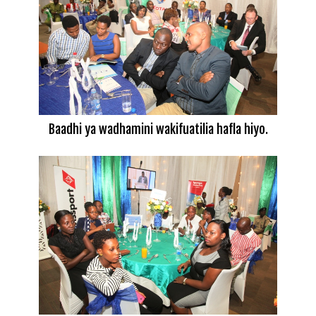
Baadhi ya wadhamini wakifuatilia hafla hiyo.