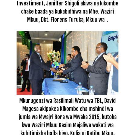
Investiment, Jeniffer Shigoli akiwa na kikombe
chake baada ya kukabidhiwa na Mhe. Waziri
Mkuu, Dkt. Florens Turuka, Mkuu wa .
Mkurugenzi wa Rasilimali Watu wa TBL, David
Magesa akipokea Kikombe cha mshindi wa
jumla wa Mwajri Bora wa Mwaka 2015, kutoka
kwa Waziri Mkuu Kasim Majaliwa wakati wa
kuhitimisha hafla hiyo. Kulia ni Katibu Mkuu,