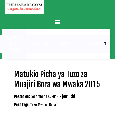
Skip
to
content
Primary
Menu
MATUKIO
KATIKA
BURUDANI
UCHAMBUZI
MICHEZO
PICHA
Matukio Picha ya Tuzo za
Muajiri Bora wa Mwaka 2015
-
jomushi
Posted on:
December 14, 2015
Post Tags:
Tuzo Mwajiri Bora