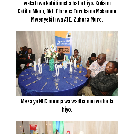
wakati wa kuhitimisha hafla hiyo. Kulia ni
Katibu Mkuu, Dkt. Florens Turuka na Makamnu
Mwenyekiti wa ATE, Zuhura Muro.
Meza ya NHC mmoja wa wadhamini wa hafla
hiyo.