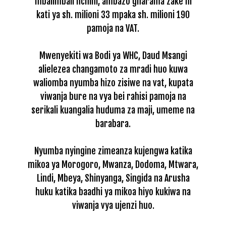
mbalimbali nchini, ambazo gharama zake ni
kati ya sh. milioni 33 mpaka sh. milioni 190
pamoja na VAT.
Mwenyekiti wa Bodi ya WHC, Daud Msangi
alielezea changamoto za mradi huo kuwa
waliomba nyumba hizo zisiwe na vat, kupata
viwanja bure na vya bei rahisi pamoja na
serikali kuangalia huduma za maji, umeme na
barabara.
Nyumba nyingine zimeanza kujengwa katika
mikoa ya Morogoro, Mwanza, Dodoma, Mtwara,
Lindi, Mbeya, Shinyanga, Singida na Arusha
huku katika baadhi ya mikoa hiyo kukiwa na
viwanja vya ujenzi huo.