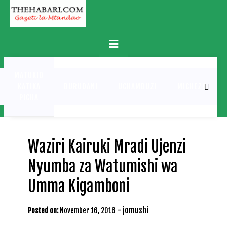
Skip
to
content
Primary
Menu
MATUKIO
KATIKA
BURUDANI
UCHAMBUZI
MICHEZO
PICHA
Waziri Kairuki Mradi Ujenzi
Nyumba za Watumishi wa
Umma Kigamboni
-
jomushi
Posted on:
November 16, 2016