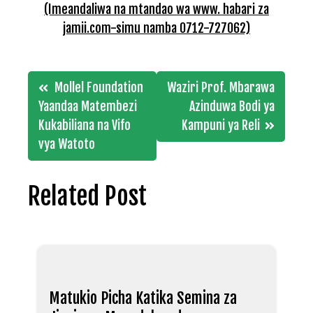
(Imeandaliwa na mtandao wa www. habari za
jamii.com-simu namba 0712-727062)
Post
Mollel Foundation
Waziri Prof. Mbarawa
navigation
Yaandaa Matembezi
Azinduwa Bodi ya
Kukabiliana na Vifo
Kampuni ya Reli
vya Watoto
Related Post
Matukio Picha Katika Semina za