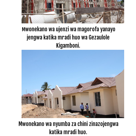
wonekano wa ujenzi wa magorofa yanayo
M
jengwa katika mradi huo wa Gezaulole
Kigamboni.
Mwonekano wa nyumba za chini zinazojengwa
katika mradi huo.