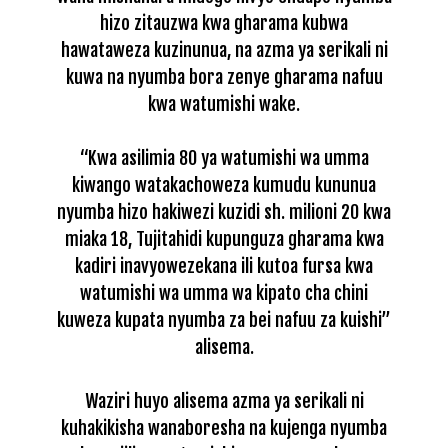
hizo zitauzwa kwa gharama kubwa
hawataweza kuzinunua, na azma ya serikali ni
kuwa na nyumba bora zenye gharama nafuu
kwa watumishi wake.
“Kwa asilimia 80 ya watumishi wa umma
kiwango watakachoweza kumudu kununua
nyumba hizo hakiwezi kuzidi sh. milioni 20 kwa
miaka 18, Tujitahidi kupunguza gharama kwa
kadiri inavyowezekana ili kutoa fursa kwa
watumishi wa umma wa kipato cha chini
kuweza kupata nyumba za bei nafuu za kuishi”
alisema.
Waziri huyo alisema azma ya serikali ni
kuhakikisha wanaboresha na kujenga nyumba