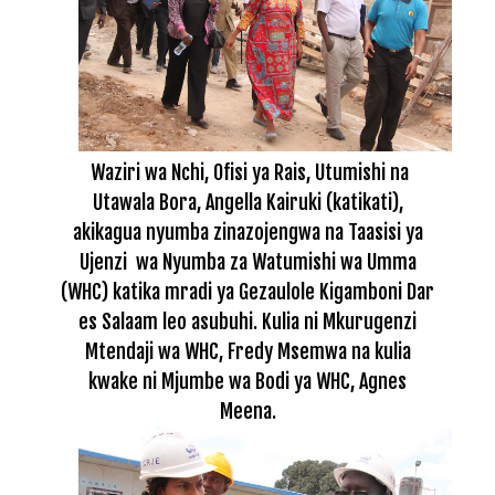
Waziri wa Nchi, Ofisi ya Rais, Utumishi na
Utawala Bora, Angella Kairuki (katikati),
akikagua nyumba zinazojengwa na Taasisi ya
Ujenzi wa Nyumba za Watumishi wa Umma
(WHC) katika mradi ya Gezaulole Kigamboni Dar
es Salaam leo asubuhi. Kulia ni Mkurugenzi
Mtendaji wa WHC, Fredy Msemwa na kulia
kwake ni Mjumbe wa Bodi ya WHC, Agnes
Meena.