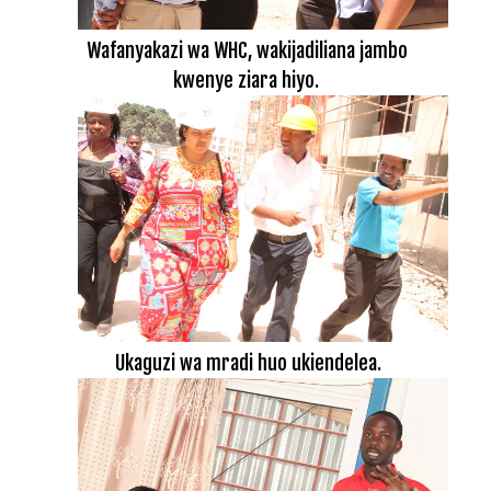
Wafanyakazi wa WHC, wakijadiliana jambo
kwenye ziara hiyo.
Ukaguzi wa mradi huo ukiendelea.