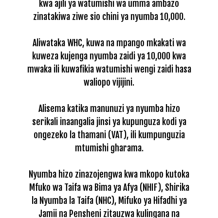
kwa ajili ya watumishi wa umma ambazo
zinatakiwa ziwe sio chini ya nyumba 10,000.
Aliwataka WHC, kuwa na mpango mkakati wa
kuweza kujenga nyumba zaidi ya 10,000 kwa
mwaka ili kuwafikia watumishi wengi zaidi hasa
waliopo vijijini.
Alisema katika manunuzi ya nyumba hizo
serikali inaangalia jinsi ya kupunguza kodi ya
ongezeko la thamani (VAT), ili kumpunguzia
mtumishi gharama.
Nyumba hizo zinazojengwa kwa mkopo kutoka
Mfuko wa Taifa wa Bima ya Afya (NHIF), Shirika
la Nyumba la Taifa (NHC), Mifuko ya Hifadhi ya
Jamii na Pensheni zitauzwa kulingana na