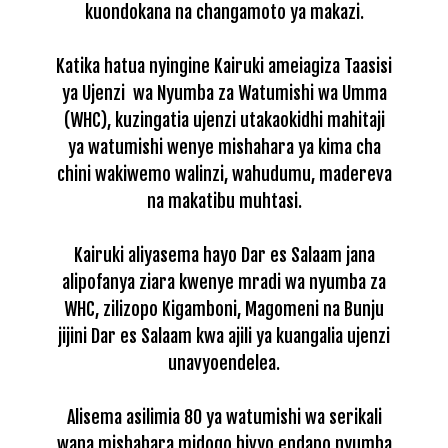
kuondokana na changamoto ya makazi.
Katika hatua nyingine Kairuki ameiagiza Taasisi
ya Ujenzi wa Nyumba za Watumishi wa Umma
(WHC), kuzingatia ujenzi utakaokidhi mahitaji
ya watumishi wenye mishahara ya kima cha
chini wakiwemo walinzi, wahudumu, madereva
na makatibu muhtasi.
Kairuki aliyasema hayo Dar es Salaam jana
alipofanya ziara kwenye mradi wa nyumba za
WHC, zilizopo Kigamboni, Magomeni na Bunju
jijini Dar es Salaam kwa ajili ya kuangalia ujenzi
unavyoendelea.
Alisema asilimia 80 ya watumishi wa serikali
wana mishahara midogo hivyo endapo nyumba