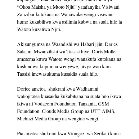
“Okoa Maisha ya Mtoto Njiti” yatafanyika Visiwani
Zanzibar kutokana na Wanawake wengi visiwani
humo kukabiliwa kwa asilimia kubwa na suala hilo la
Watoto kuzaliwa Njiti.
Akizungumza na Waandishi wa Habari jijini Dar es
Salaam, Mwanzilishi wa Taasisi hiyo, Doris Mollel
amesema kuwa Watoto wengi wanakufa kutokana na
kushindwa kupumua wenyewe, hivyo wao kama
Taasisi imewasukuma kusaidia suala hilo.
Dorice ametoa shukrani kwa Wadhamini
waliojitolea kuasaidia kukabiliana na suala hilo ikiwa
ikiwa ni Vodacom Foundation Tanzania, GSM
Foundation, Clouds Media Group na UTT AIMS,
Michuzi Media Group na wengine wengi.
Pia ametoa shukrani kwa Viongozi wa Serikali kama