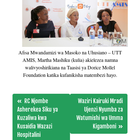
Afisa Mwandamizi wa Masoko na Uhusiano – UTT
AMIS, Martha Mashiku (kulia) akielezea namna
walivyoshirikiana na Taasisi ya Dorice Mollel
Foundation katika kufanikisha matembezi hayo.
Post
RC Njombe
Waziri Kairuki Mradi
navigation
Asherekea Siku ya
Ujenzi Nyumba za
Kuzaliwa kwa
Watumishi wa Umma
Kusaidia Wazazi
Kigamboni
Hospitalini