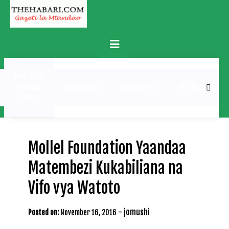
Skip
to
content
Primary
Menu
MATUKIO
KATIKA
BURUDANI
UCHAMBUZI
MICHEZO
PICHA
Mollel Foundation Yaandaa
Matembezi Kukabiliana na
Vifo vya Watoto
-
jomushi
Posted on:
November 16, 2016