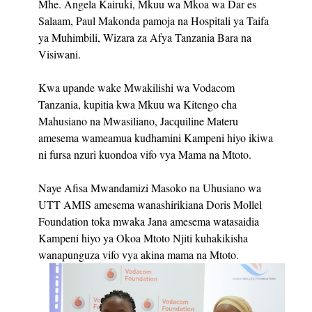
Mhe. Angela Kairuki, Mkuu wa Mkoa wa Dar es
Salaam, Paul Makonda pamoja na Hospitali ya Taifa
ya Muhimbili, Wizara za Afya Tanzania Bara na
Visiwani.
Kwa upande wake Mwakilishi wa Vodacom
Tanzania, kupitia kwa Mkuu wa Kitengo cha
Mahusiano na Mwasiliano, Jacquiline Materu
amesema wameamua kudhamini Kampeni hiyo ikiwa
ni fursa nzuri kuondoa vifo vya Mama na Mtoto.
Naye Afisa Mwandamizi Masoko na Uhusiano wa
UTT AMIS amesema wanashirikiana Doris Mollel
Foundation toka mwaka Jana amesema watasaidia
Kampeni hiyo ya Okoa Mtoto Njiti kuhakikisha
wanapunguza vifo vya akina mama na Mtoto.