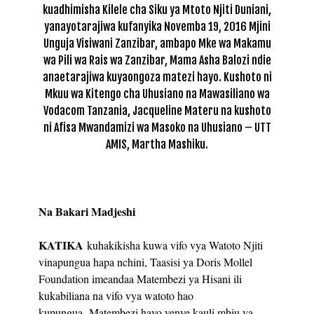
kuadhimisha Kilele cha Siku ya Mtoto Njiti Duniani,
yanayotarajiwa kufanyika Novemba 19, 2016 Mjini
Unguja Visiwani Zanzibar, ambapo Mke wa Makamu
wa Pili wa Rais wa Zanzibar, Mama Asha Balozi ndie
anaetarajiwa kuyaongoza matezi hayo. Kushoto ni
Mkuu wa Kitengo cha Uhusiano na Mawasiliano wa
Vodacom Tanzania, Jacqueline Materu na kushoto
ni Afisa Mwandamizi wa Masoko na Uhusiano – UTT
AMIS, Martha Mashiku.
Na Bakari Madjeshi
KATIKA
kuhakikisha kuwa vifo vya Watoto Njiti
vinapungua hapa nchini, Taasisi ya Doris Mollel
Foundation imeandaa Matembezi ya Hisani ili
kukabiliana na vifo vya watoto hao
kupungua.
Matembezi hayo yenye kauli mbiu ya