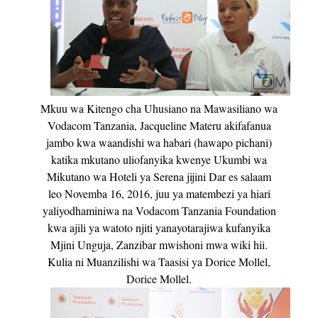
Mkuu wa Kitengo cha Uhusiano na Mawasiliano wa
Vodacom Tanzania, Jacqueline Materu akifafanua
jambo kwa waandishi wa habari (hawapo pichani)
katika mkutano uliofanyika kwenye Ukumbi wa
Mikutano wa Hoteli ya Serena jijini Dar es salaam
leo Novemba 16, 2016, juu ya matembezi ya hiari
yaliyodhaminiwa na Vodacom Tanzania Foundation
kwa ajili ya watoto njiti yanayotarajiwa kufanyika
Mjini Unguja, Zanzibar mwishoni mwa wiki hii.
Kulia ni Muanzilishi wa Taasisi ya Dorice Mollel,
Dorice Mollel.