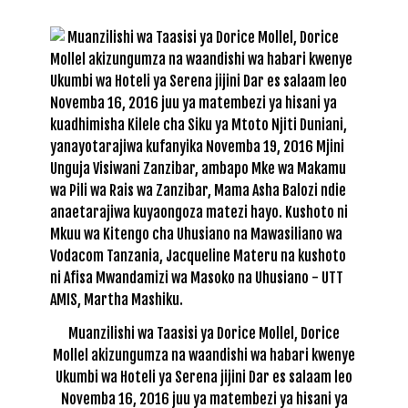
Muanzilishi wa Taasisi ya Dorice Mollel, Dorice
Mollel akizungumza na waandishi wa habari kwenye
Ukumbi wa Hoteli ya Serena jijini Dar es salaam leo
Novemba 16, 2016 juu ya matembezi ya hisani ya