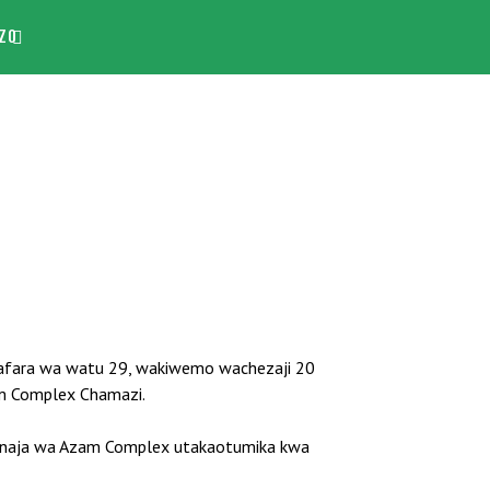
ZO
safara wa watu 29, wakiwemo wachezaji 20
zam Complex Chamazi.
uwanaja wa Azam Complex utakaotumika kwa