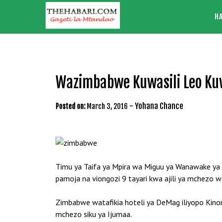
Skip
H
to
content
Wazimbabwe Kuwasili Leo Kuw
-
Yohana Chance
Posted on:
March 3, 2016
Timu ya Taifa ya Mpira wa Miguu ya Wanawake ya
pamoja na viongozi 9 tayari kwa ajili ya mchezo 
Zimbabwe watafikia hoteli ya DeMag iliyopo Kin
mchezo siku ya Ijumaa.