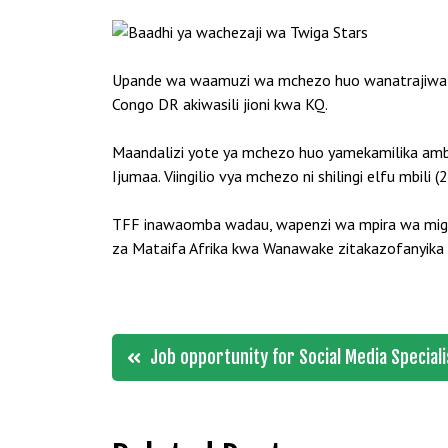
Upande wa waamuzi wa mchezo huo wanatrajiwa kuw
Congo DR akiwasili jioni kwa KQ.
Maandalizi yote ya mchezo huo yamekamilika amb
Ijumaa. Viingilio vya mchezo ni shilingi elfu mbili
TFF inawaomba wadau, wapenzi wa mpira wa miguu
za Mataifa Afrika kwa Wanawake zitakazofanyik
Post
Job opportunity for Social Media Speciali
navigation