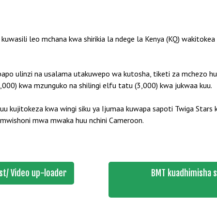
asili leo mchana kwa shirikia la ndege la Kenya (KQ) wakitokea 
apo ulinzi na usalama utakuwepo wa kutosha, tiketi za mchezo hu
 (2,000) kwa mzunguko na shilingi elfu tatu (3,000) kwa jukwaa kuu.
 kujitokeza kwa wingi siku ya Ijumaa kuwapa sapoti Twiga Stars 
a mwishoni mwa mwaka huu nchini Cameroon.
st/ Video up-loader
BMT kuadhimisha si