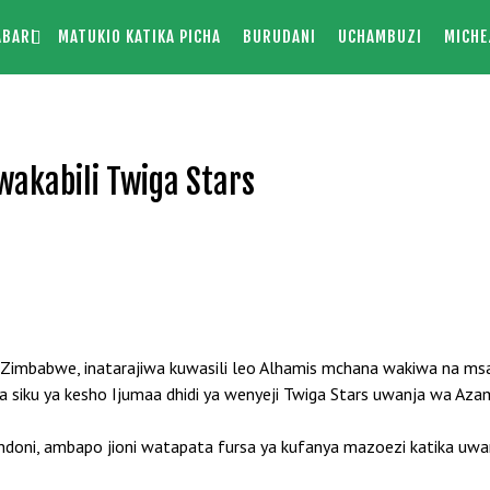
ABARI
MATUKIO KATIKA PICHA
BURUDANI
UCHAMBUZI
MICHE
akabili Twiga Stars
 Zimbabwe, inatarajiwa kuwasili leo Alhamis mchana wakiwa na m
wa siku ya kesho Ijumaa dhidi ya wenyeji Twiga Stars uwanja wa A
ondoni, ambapo jioni watapata fursa ya kufanya mazoezi katika 