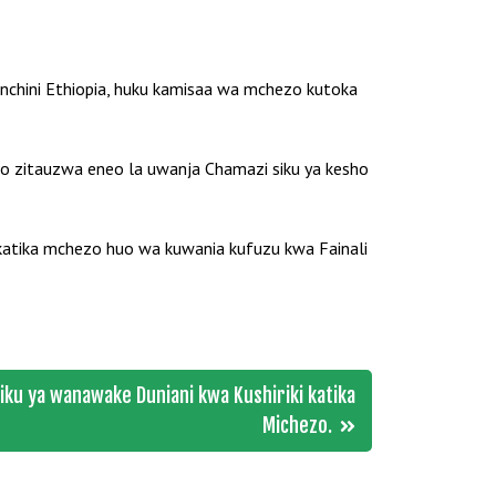
nchini Ethiopia, huku kamisaa wa mchezo kutoka
o zitauzwa eneo la uwanja Chamazi siku ya kesho
katika mchezo huo wa kuwania kufuzu kwa Fainali
ku ya wanawake Duniani kwa Kushiriki katika
Michezo.