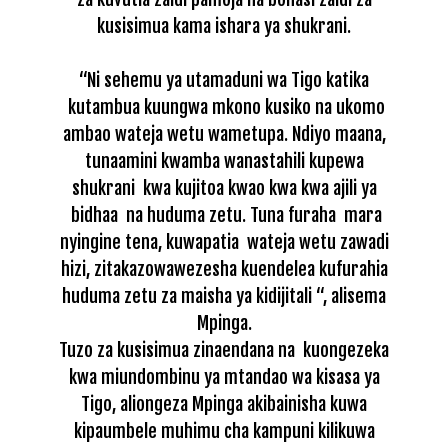
kusisimua kama ishara ya shukrani.
“Ni sehemu ya utamaduni wa Tigo katika
kutambua kuungwa mkono kusiko na ukomo
ambao wateja wetu wametupa. Ndiyo maana,
tunaamini kwamba wanastahili kupewa
shukrani kwa kujitoa kwao kwa kwa ajili ya
bidhaa na huduma zetu. Tuna furaha mara
nyingine tena, kuwapatia wateja wetu zawadi
hizi, zitakazowawezesha kuendelea kufurahia
huduma zetu za maisha ya kidijitali “, alisema
Mpinga.
Tuzo za kusisimua zinaendana na kuongezeka
kwa miundombinu ya mtandao wa kisasa ya
Tigo, aliongeza Mpinga akibainisha kuwa
kipaumbele muhimu cha kampuni kilikuwa