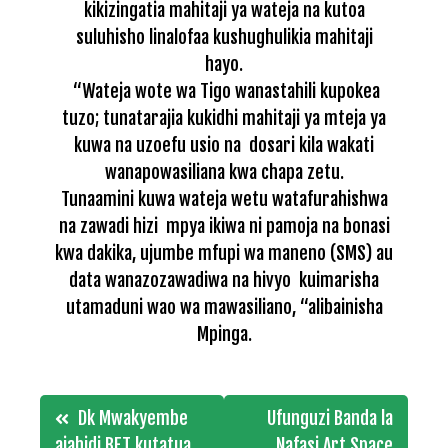
kikizingatia mahitaji ya wateja na kutoa
suluhisho linalofaa kushughulikia mahitaji
hayo.
“Wateja wote wa Tigo wanastahili kupokea
tuzo; tunatarajia kukidhi mahitaji ya mteja ya
kuwa na uzoefu usio na dosari kila wakati
wanapowasiliana kwa chapa zetu.
Tunaamini kuwa wateja wetu watafurahishwa
na zawadi hizi mpya ikiwa ni pamoja na bonasi
kwa dakika, ujumbe mfupi wa maneno (SMS) au
data wanazozawadiwa na hivyo kuimarisha
utamaduni wao wa mawasiliano, “alibainisha
Mpinga.
Post
Dk Mwakyembe
Ufunguzi Banda la
aiahidi BFT kutatua
Nafasi Art Space