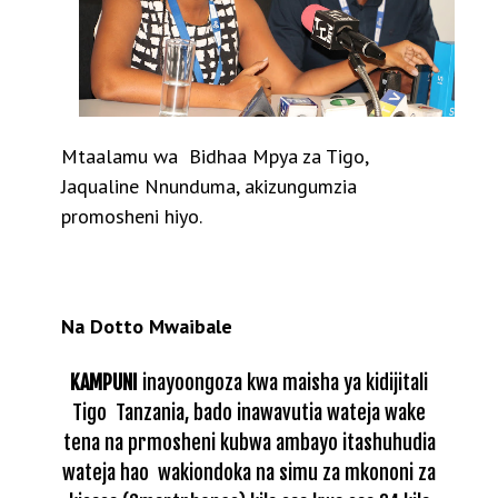
Mtaalamu wa Bidhaa Mpya za Tigo,
Jaqualine Nnunduma, akizungumzia
promosheni hiyo.
Na Dotto Mwaibale
KAMPUNI
inayoongoza kwa maisha ya kidijitali
Tigo Tanzania, bado inawavutia wateja wake
tena na prmosheni kubwa ambayo itashuhudia
wateja hao wakiondoka na simu za mkononi za