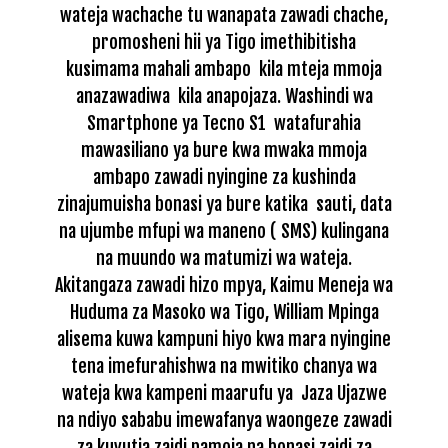
wateja wachache tu wanapata zawadi chache,
promosheni hii ya Tigo imethibitisha
kusimama mahali ambapo kila mteja mmoja
anazawadiwa kila anapojaza. Washindi wa
Smartphone ya Tecno S1 watafurahia
mawasiliano ya bure kwa mwaka mmoja
ambapo zawadi nyingine za kushinda
zinajumuisha bonasi ya bure katika sauti, data
na ujumbe mfupi wa maneno ( SMS) kulingana
na muundo wa matumizi wa wateja.
Akitangaza zawadi hizo mpya, Kaimu Meneja wa
Huduma za Masoko wa Tigo, William Mpinga
alisema kuwa kampuni hiyo kwa mara nyingine
tena imefurahishwa na mwitiko chanya wa
wateja kwa kampeni maarufu ya Jaza Ujazwe
na ndiyo sababu imewafanya waongeze zawadi
za kuvutia zaidi pamoja na bonasi zaidi za