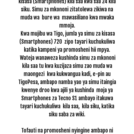
kisasa (Smartphones) kila saa kwa saa 24 kila
siku. Simu za mkononi zitatolewa zikiwa na
muda wa bure wa mawasiliano kwa mwaka
mmoja.
Kwa mujibu wa Tigo, jumla ya simu za kisasa
(Smartphones) 720 zipo tayari kuchukuliwa
katika kampeni ya promosheni hii mpya.
Wateja wanaweza kushinda simu za mkononi
kila saa tu kwa kuzijaza simu zao muda wa
maongezi kwa kukwangua kadi, e-pin au
TigoPesa, ambapo namba yao ya simu itaingia
kwenye droo kwa ajili ya kushinda moja ya
Smartphones za Tecno S1 ambayo itakuwa
tayari kuchukuliwa kila saa, kila siku, katika
siku saba za wiki.
Tofauti na promosheni nyingine ambapo ni