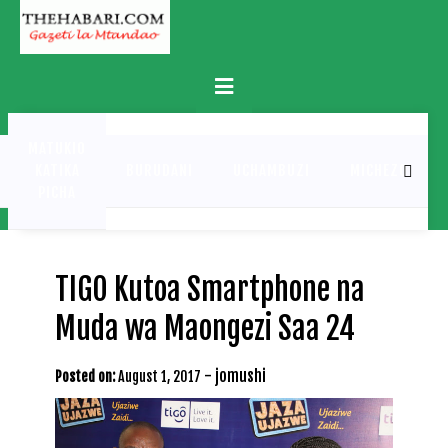
Skip
to
content
Primary
Menu
MATUKIO
KATIKA
BURUDANI
UCHAMBUZI
MICHEZO
PICHA
TIGO Kutoa Smartphone na
Muda wa Maongezi Saa 24
-
jomushi
Posted on:
August 1, 2017