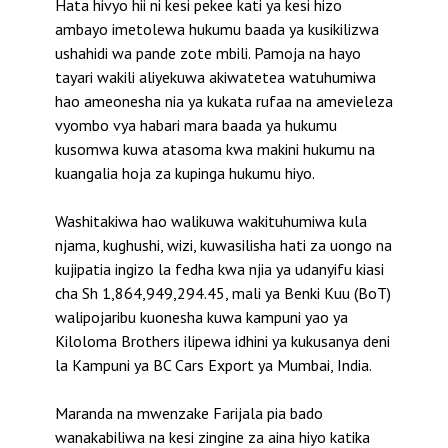
Hata hivyo hii ni kesi pekee kati ya kesi hizo
ambayo imetolewa hukumu baada ya kusikilizwa
ushahidi wa pande zote mbili. Pamoja na hayo
tayari wakili aliyekuwa akiwatetea watuhumiwa
hao ameonesha nia ya kukata rufaa na amevieleza
vyombo vya habari mara baada ya hukumu
kusomwa kuwa atasoma kwa makini hukumu na
kuangalia hoja za kupinga hukumu hiyo.
Washitakiwa hao walikuwa wakituhumiwa kula
njama, kughushi, wizi, kuwasilisha hati za uongo na
kujipatia ingizo la fedha kwa njia ya udanyifu kiasi
cha Sh 1,864,949,294.45, mali ya Benki Kuu (BoT)
walipojaribu kuonesha kuwa kampuni yao ya
Kiloloma Brothers ilipewa idhini ya kukusanya deni
la Kampuni ya BC Cars Export ya Mumbai, India.
Maranda na mwenzake Farijala pia bado
wanakabiliwa na kesi zingine za aina hiyo katika