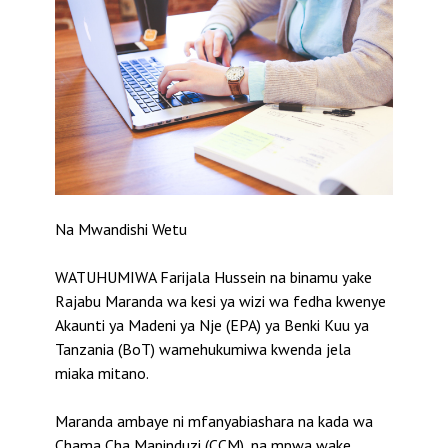
Na Mwandishi Wetu
WATUHUMIWA Farijala Hussein na binamu yake
Rajabu Maranda wa kesi ya wizi wa fedha kwenye
Akaunti ya Madeni ya Nje (EPA) ya Benki Kuu ya
Tanzania (BoT) wamehukumiwa kwenda jela
miaka mitano.
Maranda ambaye ni mfanyabiashara na kada wa
Chama Cha Mapinduzi (CCM), na mpwa wake,