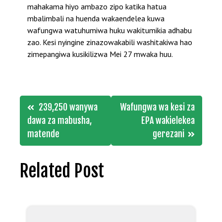
mahakama hiyo ambazo zipo katika hatua
mbalimbali na huenda wakaendelea kuwa
wafungwa watuhumiwa huku wakitumikia adhabu
zao. Kesi nyingine zinazowakabili washitakiwa hao
zimepangiwa kusikilizwa Mei 27 mwaka huu.
Post
239,250 wanywa
Wafungwa wa kesi za
navigation
dawa za mabusha,
EPA wakielekea
matende
gerezani
Related Post