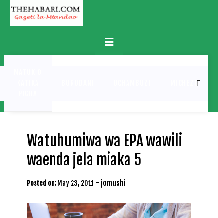
Skip
to
content
Primary
Menu
MATUKIO
KATIKA
BURUDANI
UCHAMBUZI
MICHEZO
PICHA
Watuhumiwa wa EPA wawili
waenda jela miaka 5
-
jomushi
Posted on:
May 23, 2011