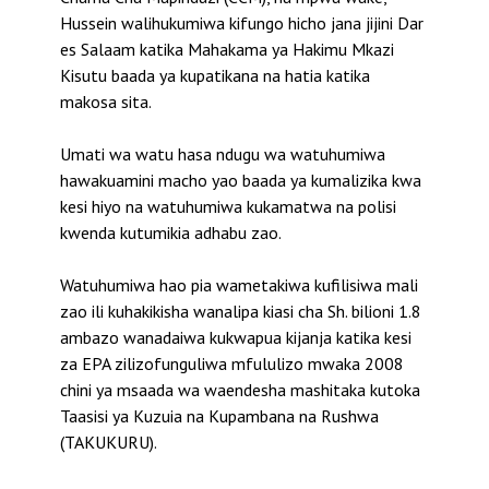
Hussein walihukumiwa kifungo hicho jana jijini Dar
es Salaam katika Mahakama ya Hakimu Mkazi
Kisutu baada ya kupatikana na hatia katika
makosa sita.
Umati wa watu hasa ndugu wa watuhumiwa
hawakuamini macho yao baada ya kumalizika kwa
kesi hiyo na watuhumiwa kukamatwa na polisi
kwenda kutumikia adhabu zao.
Watuhumiwa hao pia wametakiwa kufilisiwa mali
zao ili kuhakikisha wanalipa kiasi cha Sh. bilioni 1.8
ambazo wanadaiwa kukwapua kijanja katika kesi
za EPA zilizofunguliwa mfululizo mwaka 2008
chini ya msaada wa waendesha mashitaka kutoka
Taasisi ya Kuzuia na Kupambana na Rushwa
(TAKUKURU).