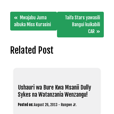
Post
Mwajabu Juma
Taifa Stars yawasili
navigation
aibuka Miss Kurasini
Bangui kuikabili
CAR
Related Post
Ushauri wa Bure Kwa Msanii Dully
Sykes na Watanzania Wenzangu!
Posted on:
August 26, 2013
-
Rungwe Jr.