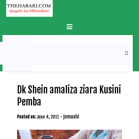
Skip
to
content
Primary
Menu
MATUKIO
KATIKA
BURUDANI
UCHAMBUZI
MICHEZO
PICHA
Dk Shein amaliza ziara Kusini
Pemba
-
jomushi
Posted on:
June 4, 2011