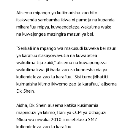
Alisema mipango ya kuliimarisha zao hilo
itakwenda sambamba ikiwa ni pamoja na kupanda
mikarafuu mipya, kuwaendeleza wakulima wake
na kuwajengea mazingira mazuri ya bei.
“Serikali ina mpango wa makusudi kuweka bei nzuri
ya karafuu itakayowavutia na kuwaletea
wakulima tija zaidi,” alisema na kuwapongeza
wakulima kwa jitihada zao za kuonesha nia ya
kuliendeleza zao la karafuu. “Sisi tumejidhatiti
kuimarisha kilimo ikiwemo zao la karafuu,” alisema
Dk. Shein.
Aidha, Dk. Shein alisema katika kusimamia
mapinduzi ya kilimo, Ilani ya CCM ya Uchaguzi
Mkuu wa mwaka 2010, imeielekeza SMZ
kuliendeleza zao la karafuu.