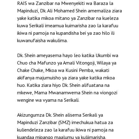
RAIS wa Zanzibar na Mwenyekiti wa Baraza la
Mapinduzi, Dk. Ali Mohamed Shein amemaliza ziara
yake katika mikoa mitano ya Zanzibar na kueleza
kuwa Serikali imeamua kuimarisha zao la karafuu
ikiwa ni pamoja na kupandisha bei ya zao hilo ili
kuwanufaisha wakulima.
Dk. Shein ameyasema hayo leo katika Ukumbi wa
Chuo cha Mafunzo ya Amali Vitongoji, Wilaya ya
Chake Chake, Mkoa wa Kusini Pemba, wakati
akifanya majumuisho ya ziara yake katika mkoa
huo. Katika ziara hiyo Dk. Shein alifuatana na
mkewe, Mama Mwanamwema Shein na viongozi
wengine wa vyama na Serikali.
Akizungumza Dk. Shein alisema Serikali ya
Mapinduzi Zanzibar (SMZ) imechukua hatua za
kuliendeleza zao la karafuu ikiwa ni pamoja na
kuandaa mipango maalumu ya kuliimarisha.