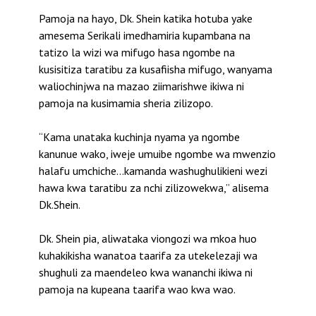
Pamoja na hayo, Dk. Shein katika hotuba yake
amesema Serikali imedhamiria kupambana na
tatizo la wizi wa mifugo hasa ngombe na
kusisitiza taratibu za kusafiisha mifugo, wanyama
waliochinjwa na mazao ziimarishwe ikiwa ni
pamoja na kusimamia sheria zilizopo.
“Kama unataka kuchinja nyama ya ngombe
kanunue wako, iweje umuibe ngombe wa mwenzio
halafu umchiche…kamanda washughulikieni wezi
hawa kwa taratibu za nchi zilizowekwa,” alisema
Dk.Shein.
Dk. Shein pia, aliwataka viongozi wa mkoa huo
kuhakikisha wanatoa taarifa za utekelezaji wa
shughuli za maendeleo kwa wananchi ikiwa ni
pamoja na kupeana taarifa wao kwa wao.