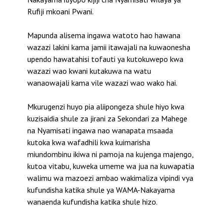
Rufiji mkoani Pwani.
Mapunda alisema ingawa watoto hao hawana
wazazi lakini kama jamii itawajali na kuwaonesha
upendo hawatahisi tofauti ya kutokuwepo kwa
wazazi wao kwani kutakuwa na watu
wanaowajali kama vile wazazi wao wako hai.
Mkurugenzi huyo pia aliipongeza shule hiyo kwa
kuzisaidia shule za jirani za Sekondari za Mahege
na Nyamisati ingawa nao wanapata msaada
kutoka kwa wafadhili kwa kuimarisha
miundombinu ikiwa ni pamoja na kujenga majengo,
kutoa vitabu, kuweka umeme wa jua na kuwapatia
walimu wa mazoezi ambao wakimaliza vipindi vya
kufundisha katika shule ya WAMA-Nakayama
wanaenda kufundisha katika shule hizo.