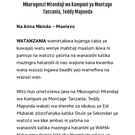
Mkurugenzi Mtendaji wa Kampuni ya Montage
Tanzania, Teddy Mapunda
Na Anna Nkinda – Maelezo
WATANZANIA
wametakiwa kujenga tabia ya
kuwajali watu wenye mahitaji maalum ikiwa ni
pamoja na watoto yatima na wanaoishi katika
mazingira hatarishi ili nao wajione kana kwamba
wana wazazi ingawa baadhi yao wamefiwa na
wazazi wao.
Wito huo umetolewa jana na Mkurugenzi Mtendaji
wa Kampuni ya Montage Tanzania, Teddy
Mapunda wakati wa sherehe za sikukuu ya Eid
Mubarak zilizofanyika katika Shule ya Sekondari ya
watoto wa kike ambao ni yatima na
wanaoishi katika mazingira hatarishi ya WAMA-
Nakayama iliyopo kijiji cha Nyamisati wilaya ya