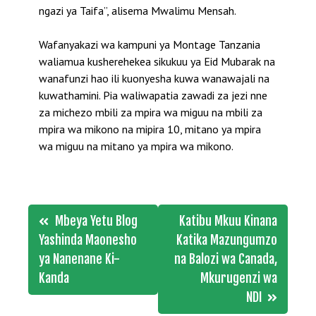
ngazi ya Taifa”, alisema Mwalimu Mensah.
Wafanyakazi wa kampuni ya Montage Tanzania
waliamua kusherehekea sikukuu ya Eid Mubarak na
wanafunzi hao ili kuonyesha kuwa wanawajali na
kuwathamini. Pia waliwapatia zawadi za jezi nne
za michezo mbili za mpira wa miguu na mbili za
mpira wa mikono na mipira 10, mitano ya mpira
wa miguu na mitano ya mpira wa mikono.
Post
Mbeya Yetu Blog
Katibu Mkuu Kinana
navigation
Yashinda Maonesho
Katika Mazungumzo
ya Nanenane Ki-
na Balozi wa Canada,
Kanda
Mkurugenzi wa
NDI