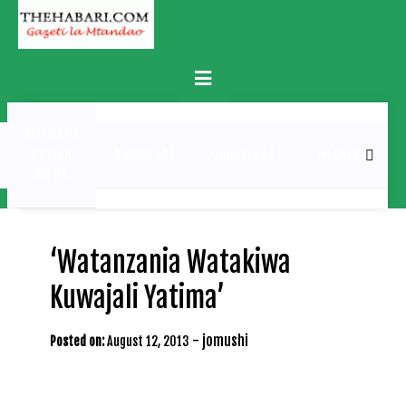
Skip
to
content
Primary
Menu
MATUKIO
KATIKA
BURUDANI
UCHAMBUZI
MICHEZO
PICHA
‘Watanzania Watakiwa
Kuwajali Yatima’
-
jomushi
Posted on:
August 12, 2013