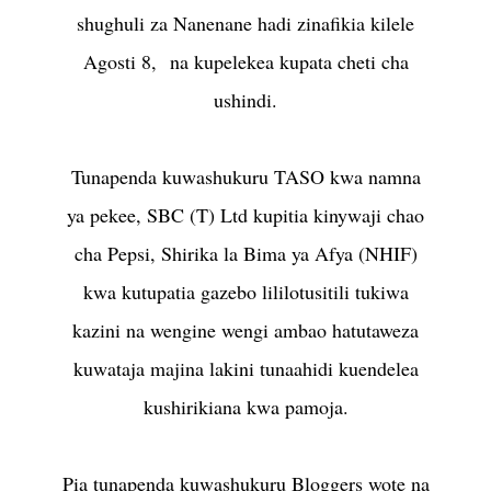
shughuli za Nanenane hadi zinafikia kilele
Agosti 8, na kupelekea kupata cheti cha
ushindi.
Tunapenda kuwashukuru TASO kwa namna
ya pekee, SBC (T) Ltd kupitia kinywaji chao
cha Pepsi, Shirika la Bima ya Afya (NHIF)
kwa kutupatia gazebo lililotusitili tukiwa
kazini na wengine wengi ambao hatutaweza
kuwataja majina lakini tunaahidi kuendelea
kushirikiana kwa pamoja.
Pia tunapenda kuwashukuru Bloggers wote na