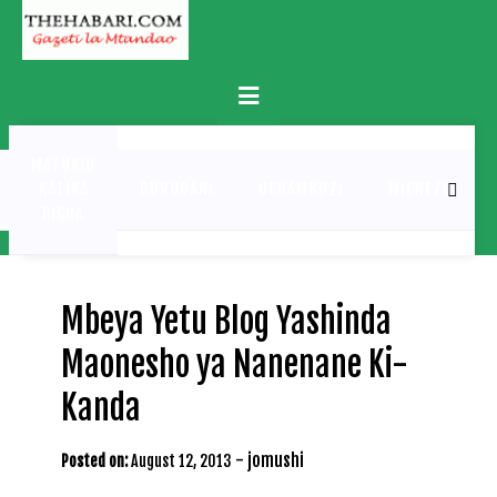
Skip
to
content
Primary
Menu
MATUKIO
KATIKA
BURUDANI
UCHAMBUZI
MICHEZO
PICHA
Mbeya Yetu Blog Yashinda
Maonesho ya Nanenane Ki-
Kanda
-
jomushi
Posted on:
August 12, 2013