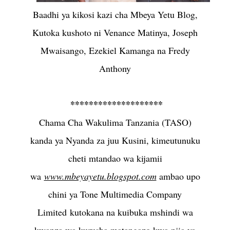
Baadhi ya kikosi kazi cha Mbeya Yetu Blog,
Kutoka kushoto ni Venance Matinya, Joseph
Mwaisango, Ezekiel Kamanga na Fredy
Anthony
********************
Chama Cha Wakulima Tanzania (TASO)
kanda ya Nyanda za juu Kusini, kimeutunuku
cheti mtandao wa kijamii
wa
www.mbeyayetu.blogspot.com
ambao upo
chini ya Tone Multimedia Company
Limited
kutokana na kuibuka mshindi wa
kwanza wa kurusha matangazo kwa njia ya