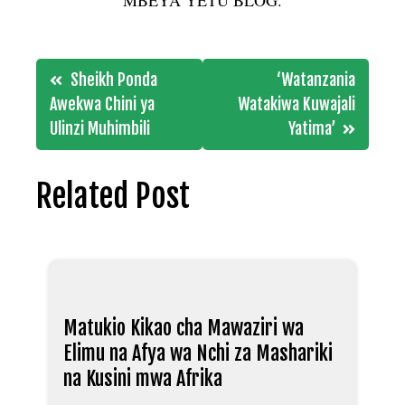
Post
Sheikh Ponda
‘Watanzania
navigation
Awekwa Chini ya
Watakiwa Kuwajali
Ulinzi Muhimbili
Yatima’
Related Post
Matukio Kikao cha Mawaziri wa
Elimu na Afya wa Nchi za Mashariki
na Kusini mwa Afrika