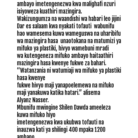
ambayo imetengenezwa kwa malighafi nzuri
isiyoweza kuathiri mazingira.
Wakizungumza na waandishi wa habari leo jijini
Dar es salaam kwa nyakati tofauti
wabunifu
hao wamesema kuwa wameguswa na uharibifu
wa mazingira hasa
unaotokana na matumizi ya
mifuko ya plastiki, hivyo wamebuni mradi
wa kutengeneza mifuko ambayo haitaathiri
mazingira hasa kwenye fukwe za bahari.
“Watanzania ni watumiaji wa mifuko ya plastiki
hasa kwenye
fukwe hivyo maji yanapoelemewa na mifuko
maji yanakuwa katika hatari.” alisema
Alyanz Nasser.
Mbunifu mwingine Shilen Dawda ameeleza
kuwa mifuko hiyo
imetengenezwa kwa ukubwa tofauti na
inauzwa kati ya shilingi 400 mpaka 1200
ambapo