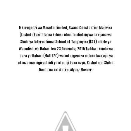
Mkurugenzi wa Masoko Limited, Bwana Constantine Majavika
(kushoto) akifafanua kuhusu ubunifu uliofanywa na vijana wa
Shule ya International School of Tanganyika (IST) mbele ya
Waandishi wa Habari leo 23 Desemba, 2015 katika Ukumbi wa
Idara ya Habari (MAELEZO) wa kutengeneza mifuko kwa ajili ya
utunza mazingira dhidi ya utupaji taka ovyo. Kushoto ni
Shilen
Dauda na katikati ni Alyanz Nasser
.