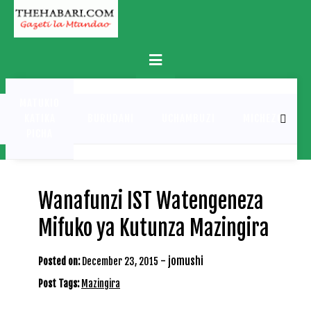
Skip
to
content
Primary
Menu
MATUKIO
KATIKA
BURUDANI
UCHAMBUZI
MICHEZO
PICHA
Wanafunzi IST Watengeneza
Mifuko ya Kutunza Mazingira
-
jomushi
Posted on:
December 23, 2015
Post Tags:
Mazingira