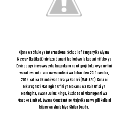
Kijana wa Shule ya International School of Tanganyika Alyanz
Nasser (katikati) aieleza dumuni lao kubwa la kubuni mifuko ya
Envirobags inayowezesha kuepukana na utupaji taka ovyo nchini
wakati wa mkutano na waandishi wa habari leo 23 Desemba,
2015 katika Ukumbi wa Idara ya Habari (MAELEZO). Kulia ni
Mkurugenzi Mazingira Ofisi ya Makamu wa Rais Ofisi ya
Mazingira, Bwana Julius Ningu, kushoto ni
Mkurugenzi wa
Masoko Limited, Bwana Constantine Majavika na wa pili kulia ni
kijana wa shule hiyo Shilen Dauda.