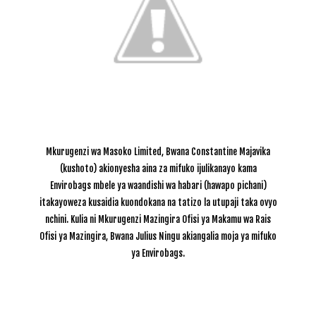
Mkurugenzi wa Masoko Limited, Bwana Constantine Majavika
(kushoto) akionyesha aina za mifuko ijulikanayo kama
Envirobags mbele ya waandishi wa habari (hawapo pichani)
itakayoweza kusaidia kuondokana na tatizo la utupaji taka ovyo
nchini. Kulia ni
Mkurugenzi Mazingira Ofisi ya Makamu wa Rais
Ofisi ya Mazingira, Bwana Julius Ningu akiangalia moja ya mifuko
ya Envirobags.