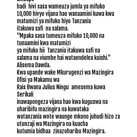
hadi
hivi sasa wameuza jumla ya mifuko
10,000 hivyo vijana hao wanaamini kuwa kwa
matumizi ya mifuko hiyo Tanzania
itakuwa safi
na salama.
“Mpaka sasa tumeuza mifuko 10,000 na
tunaamini kwa matumizi
ya mifuko hii
Tanzania itakuwa safi na
salama na viumbe hai wataendelea kuishi.”
Alisema Dawda.
Kwa upande wake Mkurugenzi wa Mazingira
Ofisi ya Makamu wa
Rais Bwana Julius Ningu
amesema kuwa
Serikali
inawapongeza vijana hao kwa kuguswa na
uharibifu mazingira na kuwataka
watanzania wote waunge mkono juhudi hizo za
utunzaji wa Mazingira na kuacha
kutumia bidhaa
zinazoharibu Mazingira.