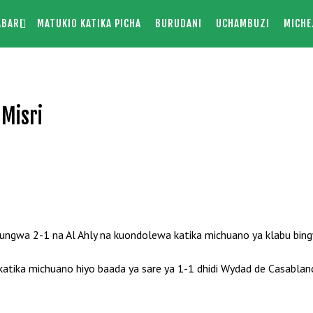
ABARI
MATUKIO KATIKA PICHA
BURUDANI
UCHAMBUZI
MICHE
Misri
ungwa 2-1 na Al Ahly na kuondolewa katika michuano ya klabu bing
ka michuano hiyo baada ya sare ya 1-1 dhidi Wydad de Casablanc