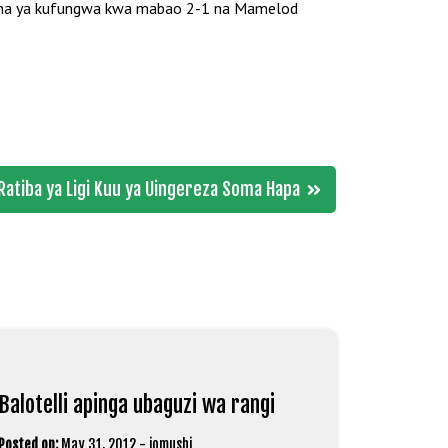
licha ya kufungwa kwa mabao 2-1 na Mamelod
atiba ya Ligi Kuu ya Uingereza Soma Hapa
Balotelli apinga ubaguzi wa rangi
Posted on:
May 31, 2012
-
jomushi