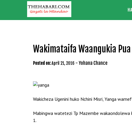
Skip
H
to
content
Wakimataifa Waangukia Pua 
-
Yohana Chance
Posted on:
April 21, 2016
Wakicheza Ugenini huko Nchini Misri, Yanga wamef
Mabingwa watetezi Tp Mazembe wakaondolewa kati
1.