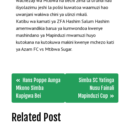
wachezaji wa Mtibwa na bechi zima la ufundi hali
iliyolazimu jeshi la polisi kuwatoa waamuzi hao
uwanjani wakiwa chini ya ulinzi mkali.
Katibu wa kamati ya ZFA Hashim Salum Hashim
amemwandikia barua ya kumwondoa kwenye
mashindano ya Mapinduzi mwamuzi huyo
kutokana na kutokuwa makini kwenye mchezo kati
ya Azam FC vs Mtibwa Sugar.
Post
Hans Poppe Aunga
Simba SC Yatinga
navigation
Mkono Simba
Nusu Fainali
Kupigwa Bei
Mapinduzi Cup
Related Post