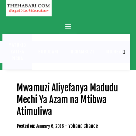
Skip
to
content
Primary
Menu
MATUKIO
KATIKA
BURUDANI
UCHAMBUZI
MICHEZO
PICHA
Mwamuzi Aliyefanya Madudu
Mechi Ya Azam na Mtibwa
Atimuliwa
-
Yohana Chance
Posted on:
January 6, 2016