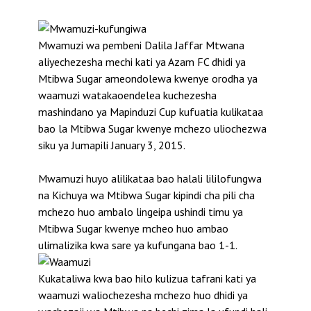
Mwamuzi wa pembeni Dalila Jaffar Mtwana
aliyechezesha mechi kati ya Azam FC dhidi ya
Mtibwa Sugar ameondolewa kwenye orodha ya
waamuzi watakaoendelea kuchezesha
mashindano ya Mapinduzi Cup kufuatia kulikataa
bao la Mtibwa Sugar kwenye mchezo uliochezwa
siku ya Jumapili January 3, 2015.
Mwamuzi huyo alilikataa bao halali lililofungwa
na Kichuya wa Mtibwa Sugar kipindi cha pili cha
mchezo huo ambalo lingeipa ushindi timu ya
Mtibwa Sugar kwenye mcheo huo ambao
ulimalizika kwa sare ya kufungana bao 1-1.
Kukataliwa kwa bao hilo kulizua tafrani kati ya
waamuzi waliochezesha mchezo huo dhidi ya