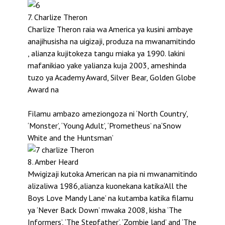
7. Charlize Theron
Charlize Theron raia wa America ya kusini ambaye
anajihusisha na uigizaji, produza na mwanamitindo
, alianza kujitokeza tangu miaka ya 1990. lakini
mafanikiao yake yalianza kuja 2003, ameshinda
tuzo ya Academy Award, Silver Bear, Golden Globe
Award na
Filamu ambazo ameziongoza ni ‘North Country’,
‘Monster’, ‘Young Adult’, ‘Prometheus’ na‘Snow
White and the Huntsman’
8. Amber Heard
Mwigizaji kutoka American na pia ni mwanamitindo
alizaliwa 1986,alianza kuonekana katika‘All the
Boys Love Mandy Lane’ na kutamba katika filamu
ya ‘Never Back Down’ mwaka 2008, kisha ‘The
Informers’, ‘The Stepfather’, ‘Zombie land’ and ‘The