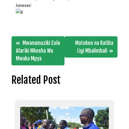
Joneses’
Post
Mwanamuziki Cole
Matokeo na Ratiba
navigation
Afariki Mkesha Wa
Ligi Mbalimbali
Mwaka Mpya
Related Post