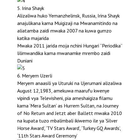
5. Irina Shayk
Alizaliwa huko Yemanzhelinsk, Russia, Irina Shayk
anajulikana kama Muigizaji na Mwanamitindo na
aliatamba zaidi mwaka 2007 na kuwa gumzo
katika majarida
Mwaka 2011 jarida moja nchini Hungari “Periodika”
lilimwandika kama mwanamke mrembo zaidi
Duniani
6. Meryem Uzerli
Meryem anaasili ya Uturuki na Ujerumani alizaliwa
August 12,1983, amekuwa maarufu kwenye
vipindi vya Televisheni, pia ameshaigiza filamu
kama ‘Mera Sultan’ as Hurrem Sultan, na Journey
of No Return and Jetzt aber Ballett mwaka 2010
na kupata tuzo mbalimbali ikiwemo ile ya ‘Silver
Horse Award’, ‘TV Stars Award’, ‘Turkey GQ Awards’,
‘11th Stars Award Ceremony’