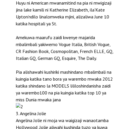
Huyu ni American mwanamitind na pia ni mwigizaji
jina lake kamili ni Katherine Elizabeth, ila‘Kate
Upton’ndilo linalomweka mjini, alizaliwa June 10
katika hospitali ya St.
Amekuwa maarufu zaidi kwenye majarida
mbalimbali yakiwemo Vogue Italia, British Vogue,
CR Fashion Book, Cosmopolitan, French ELLE, GQ,
Italian GQ, German GQ, Esquire, The Daily.
Pia alishawahi kushiriki mashindano mbalimbali na
kuingia katika tano bora ya warembo mwaka 2012
katika shindano la MODELS lililoshindanisha zaidi
ya warembo100 na pia kuingia katika top 10 ya
miss Dunia mwaka jana
3. Angelina Jolie
Angelina Jolie ni moja wa waigizaji wanaotamba
Hollywood .Jolie aliwahi kushinda tuzo ya kuwa