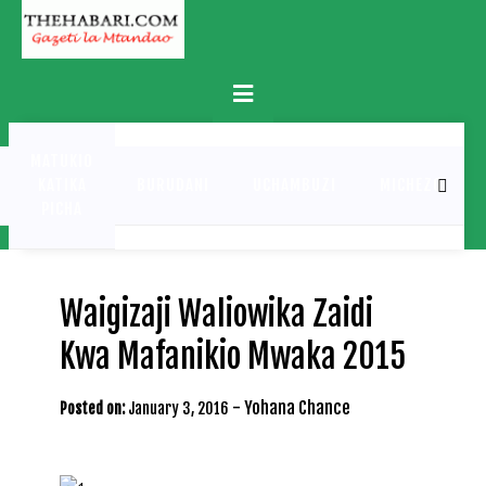
Skip
to
content
Primary
Menu
MATUKIO
KATIKA
BURUDANI
UCHAMBUZI
MICHEZO
PICHA
Waigizaji Waliowika Zaidi
Kwa Mafanikio Mwaka 2015
-
Yohana Chance
Posted on:
January 3, 2016