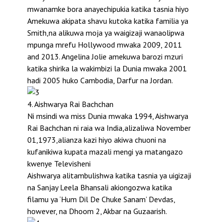
mwanamke bora anayechipukia katika tasnia hiyo
Amekuwa akipata shavu kutoka katika familia ya
Smith,na alikuwa moja ya waigizaji wanaolipwa
mpunga mrefu Hollywood mwaka 2009, 2011
and 2013. Angelina Jolie amekuwa barozi mzuri
katika shirika la wakimbizi la Dunia mwaka 2001
hadi 2005 huko Cambodia, Darfur na Jordan.
4. Aishwarya Rai Bachchan
Ni msindi wa miss Dunia mwaka 1994, Aishwarya
Rai Bachchan ni raia wa India,alizaliwa November
01,1973,alianza kazi hiyo akiwa chuoni na
kufanikiwa kupata mazali mengi ya matangazo
kwenye Televisheni
Aishwarya alitambulishwa katika tasnia ya uigizaji
na Sanjay Leela Bhansali akiongozwa katika
filamu ya ‘Hum Dil De Chuke Sanam’ Devdas,
however, na Dhoom 2, Akbar na Guzaarish.