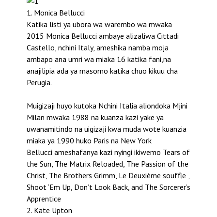
1. Monica Bellucci
Katika listi ya ubora wa warembo wa mwaka
2015 Monica Bellucci ambaye alizaliwa Cittadi
Castello, nchini Italy, ameshika namba moja
ambapo ana umri wa miaka 16 katika fani,na
anajilipia ada ya masomo katika chuo kikuu cha
Perugia.
Muigizaji huyo kutoka Nchini Italia aliondoka Mjini
Milan mwaka 1988 na kuanza kazi yake ya
uwanamitindo na uigizaji kwa muda wote kuanzia
miaka ya 1990 huko Paris na New York
Bellucci ameshafanya kazi nyingi ikiwemo Tears of
the Sun, The Matrix Reloaded, The Passion of the
Christ, The Brothers Grimm, Le Deuxième souffle ,
Shoot ‘Em Up, Don’t Look Back, and The Sorcerer’s
Apprentice
2. Kate Upton