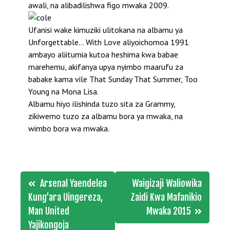
awali, na alibadilishwa figo mwaka 2009.
Ufanisi wake kimuziki ulitokana na albamu ya
Unforgettable… With Love aliyoichomoa 1991
ambayo aliitumia kutoa heshima kwa babae
marehemu, akifanya upya nyimbo maarufu za
babake kama vile That Sunday That Summer, Too
Young na Mona Lisa.
Albamu hiyo ilishinda tuzo sita za Grammy,
zikiwemo tuzo za albamu bora ya mwaka, na
wimbo bora wa mwaka.
Post
Arsenal Yaendelea
Waigizaji Waliowika
navigation
Kung’ara Uingereza,
Zaidi Kwa Mafanikio
Man United
Mwaka 2015
Yajikongoja