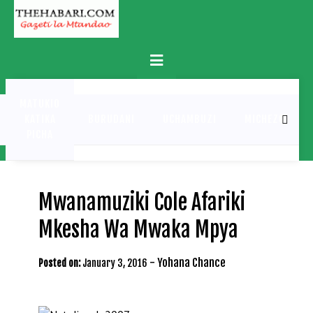
Skip
to
content
Primary
Menu
MATUKIO
KATIKA
BURUDANI
UCHAMBUZI
MICHEZO
PICHA
Mwanamuziki Cole Afariki
Mkesha Wa Mwaka Mpya
-
Yohana Chance
Posted on:
January 3, 2016