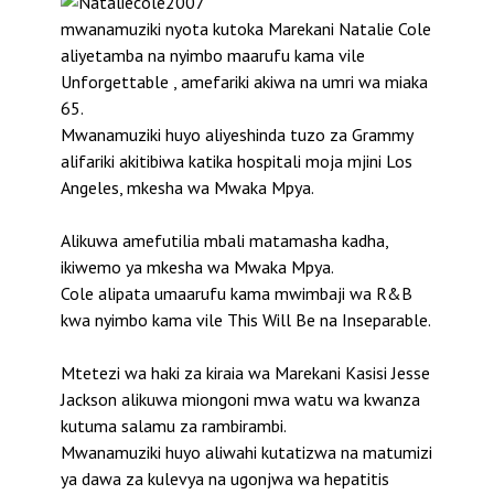
mwanamuziki nyota kutoka Marekani Natalie Cole
aliyetamba na nyimbo maarufu kama vile
Unforgettable , amefariki akiwa na umri wa miaka
65.
Mwanamuziki huyo aliyeshinda tuzo za Grammy
alifariki akitibiwa katika hospitali moja mjini Los
Angeles, mkesha wa Mwaka Mpya.
Alikuwa amefutilia mbali matamasha kadha,
ikiwemo ya mkesha wa Mwaka Mpya.
Cole alipata umaarufu kama mwimbaji wa R&B
kwa nyimbo kama vile This Will Be na Inseparable.
Mtetezi wa haki za kiraia wa Marekani Kasisi Jesse
Jackson alikuwa miongoni mwa watu wa kwanza
kutuma salamu za rambirambi.
Mwanamuziki huyo aliwahi kutatizwa na matumizi
ya dawa za kulevya na ugonjwa wa hepatitis