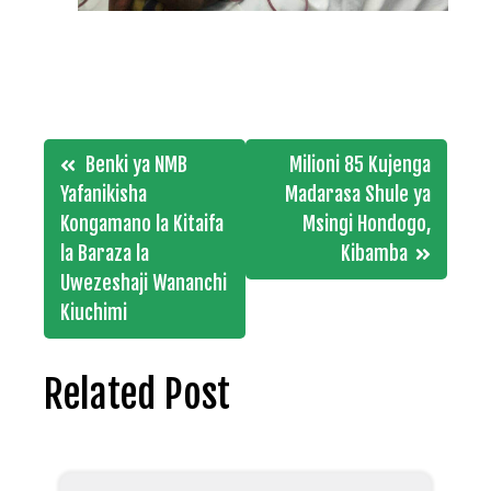
Post
Benki ya NMB
Milioni 85 Kujenga
navigation
Yafanikisha
Madarasa Shule ya
Kongamano la Kitaifa
Msingi Hondogo,
la Baraza la
Kibamba
Uwezeshaji Wananchi
Kiuchimi
Related Post