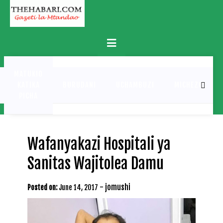
Skip
to
content
Primary
Menu
MATUKIO
KATIKA
BURUDANI
UCHAMBUZI
MICHEZO
PICHA
Wafanyakazi Hospitali ya
Sanitas Wajitolea Damu
-
jomushi
Posted on:
June 14, 2017