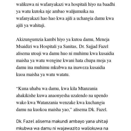
walikuwa ni wafanyakazi wa hospitali hiyo na baadhi
ya watu kutoka nje ambao walijumuika na
wafanyakazi hao hao kwa ajili a uchangia damu kwa
ajili ya wahitaji.
Akizungumzia kambi hiyo ya kutoa damu, Meneja
Msaidizi wa Hospitali ya Sanitas, Dr. Sajjad Fazel
alisema utoaji wa damu huo ni muhimu kwa kusaidia
maisha ya watu wengine kwani hata chupa moja ya
damu ina muhimu mkubwa na inaweza kusaidia
kuoa maisha ya watu watatu.
“Kuna uhaba wa damu, kwa kila Mtanzania
ahakikishe kuwa anaonyesha uzalendo na upendo
wako kwa Watanzania wenzake kwa kuchangia
damu na kuokoa maisha yao,” alisema Dk. Fazel.
Dk. Fazel alisema makundi ambayo yana uhitaji
mkubwa wa damu ni wajawazito waliokuwa na