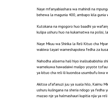
Naye mfanyabiashara wa mahindi na mpunga 
behewa la magunia 400, ambapo kila gunia w
Kutokana na mgogoro huo baadhi ya wafan
kulipa ushuru huo na kukamatwa na polisi, 
Naye Mkuu wa Shirika la Reli Kituo cha M
wakiwa tayari wameshapokea fedha za kusafi
Nahodha alisema hali hiyo inalisababishia sh
wamekuwa hawadaiwi malipo yoyote tofauti n
ya kituo cha reli ili kuondoa usumbufu kwa w
Akitoa ufafanuzi juu ya suala hilo, Kaimu
ushuru kulingana na sheria ndogo ya fedha
mazao nje ya halmashauri kupitia njia ya rel