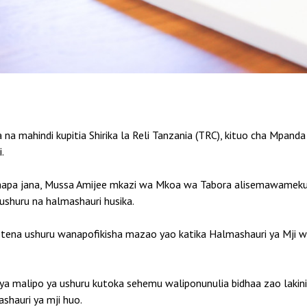
mahindi kupitia Shirika la Reli Tanzania (TRC), kituo cha Mpand
.
 hapa jana, Mussa Amijee mkazi wa Mkoa wa Tabora alisemawamek
shuru na halmashauri husika.
na ushuru wanapofikisha mazao yao katika Halmashauri ya Mji wa
a malipo ya ushuru kutoka sehemu waliponunulia bidhaa zao laki
shauri ya mji huo.