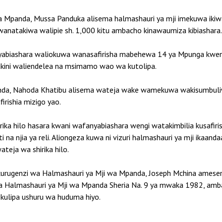
Mpanda, Mussa Panduka alisema halmashauri ya mji imekuwa ikiwad
anatakiwa walipie sh. 1,000 kitu ambacho kinawaumiza kibiashara.
yabiashara waliokuwa wanasafirisha mabehewa 14 ya Mpunga kwe
lakini waliendelea na msimamo wao wa kutolipa.
panda, Nahoda Khatibu alisema wateja wake wamekuwa wakisumbu
rishia mizigo yao.
irika hilo hasara kwani wafanyabiashara wengi watakimbilia kusafir
a njia ya reli. Aliongeza kuwa ni vizuri halmashauri ya mji ikaan
ateja wa shirika hilo.
 Mkurugenzi wa Halmashauri ya Mji wa Mpanda, Joseph Mchina ames
 ya Halmashauri ya Mji wa Mpanda Sheria Na. 9 ya mwaka 1982, am
i kulipa ushuru wa huduma hiyo.