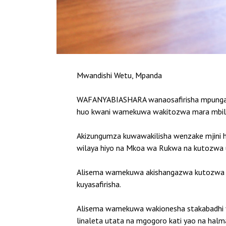
Mwandishi Wetu, Mpanda
WAFANYABIASHARA wanaosafirisha mpunga na 
huo kwani wamekuwa wakitozwa mara mbili
Akizungumza kuwawakilisha wenzake mjini
wilaya hiyo na Mkoa wa Rukwa na kutozwa u
Alisema wamekuwa akishangazwa kutozwa te
kuyasafirisha.
Alisema wamekuwa wakionesha stakabadhi y
linaleta utata na mgogoro kati yao na halma