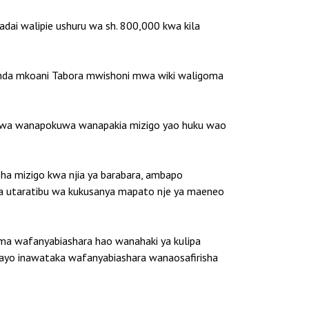
ai walipie ushuru wa sh. 800,000 kwa kila
nda mkoani Tabora mwishoni mwa wiki waligoma
liwa wanapokuwa wanapakia mizigo yao huku wao
isha mizigo kwa njia ya barabara, ambapo
daa utaratibu wa kukusanya mapato nje ya maeneo
ema wafanyabiashara hao wanahaki ya kulipa
bayo inawataka wafanyabiashara wanaosafirisha