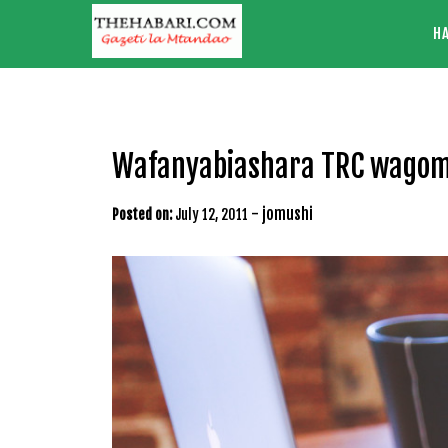
Skip
H
to
content
Wafanyabiashara TRC wagom
-
jomushi
Posted on:
July 12, 2011