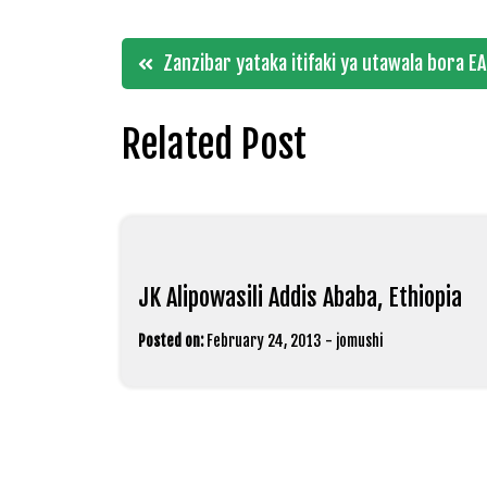
Post
Zanzibar yataka itifaki ya utawala bora E
navigation
Related Post
JK Alipowasili Addis Ababa, Ethiopia
Posted on:
February 24, 2013
-
jomushi