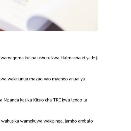
a wamegoma kulipa ushuru kwa Halmashauri ya Mji
uwa wakinunua mazao yao maeneo anuai ya
 Mpanda katika Kituo cha TRC kwa lengo la
ni wahusika wamekuwa wakipinga, jambo ambalo