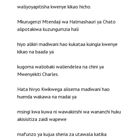
waliyoyapitisha kwenye kikao hicho.
Mkurugenzi Mtendaji wa Halmashauri ya Chato
alipotakiwa kuzungumzia hali
hiyo alikiri madiwani hao kukataa kuingia kwenye
kikao na baada ya
kugoma waliobaki waliendelea na chini ya
Mwenyekiti Charles.
Hata hivyo Kwikwega alisema madiwani hao
huenda wakawa na madai ya
msingi kwa kuwa ni wawakirishi wa wananchi huku
akisisitiza zaidi wapewe
mafunzo ya kujua sheria za utawala katika