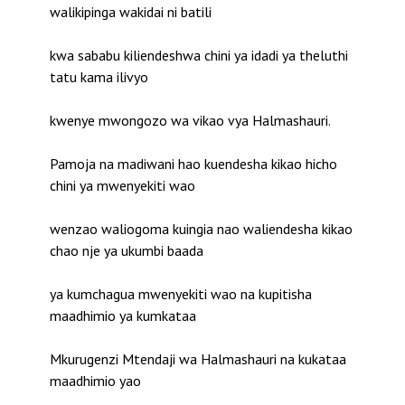
walikipinga wakidai ni batili
kwa sababu kiliendeshwa chini ya idadi ya theluthi
tatu kama ilivyo
kwenye mwongozo wa vikao vya Halmashauri.
Pamoja na madiwani hao kuendesha kikao hicho
chini ya mwenyekiti wao
wenzao waliogoma kuingia nao waliendesha kikao
chao nje ya ukumbi baada
ya kumchagua mwenyekiti wao na kupitisha
maadhimio ya kumkataa
Mkurugenzi Mtendaji wa Halmashauri na kukataa
maadhimio yao