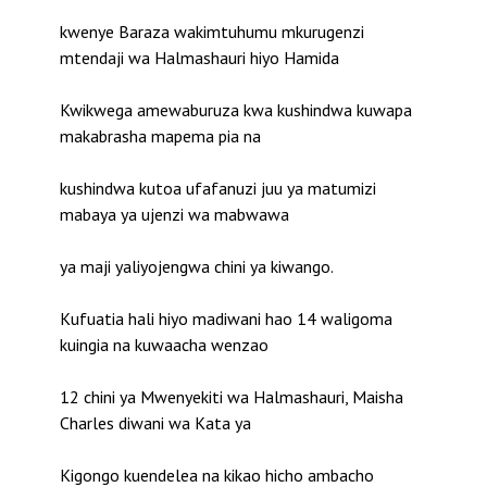
kwenye Baraza wakimtuhumu mkurugenzi
mtendaji wa Halmashauri hiyo Hamida
Kwikwega amewaburuza kwa kushindwa kuwapa
makabrasha mapema pia na
kushindwa kutoa ufafanuzi juu ya matumizi
mabaya ya ujenzi wa mabwawa
ya maji yaliyojengwa chini ya kiwango.
Kufuatia hali hiyo madiwani hao 14 waligoma
kuingia na kuwaacha wenzao
12 chini ya Mwenyekiti wa Halmashauri, Maisha
Charles diwani wa Kata ya
Kigongo kuendelea na kikao hicho ambacho