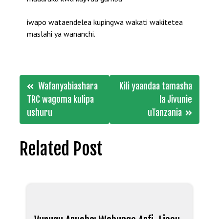
iwapo wataendelea kupingwa wakati wakitetea
maslahi ya wananchi.
Post
Wafanyabiashara
Kili yaandaa tamasha
navigation
TRC wagoma kulipa
la Jivunie
ushuru
uTanzania
Related Post