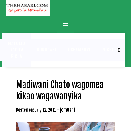
Skip
to
content
Primary
Menu
MATUKIO
KATIKA
BURUDANI
UCHAMBUZI
MICHEZO
PICHA
Madiwani Chato wagomea
kikao wagawanyika
-
jomushi
Posted on:
July 12, 2011