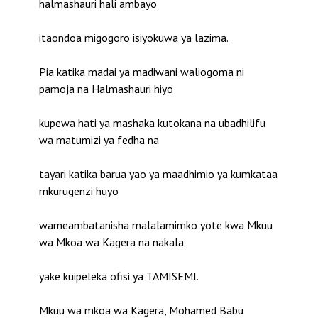
halmashauri hali ambayo
itaondoa migogoro isiyokuwa ya lazima.
Pia katika madai ya madiwani waliogoma ni
pamoja na Halmashauri hiyo
kupewa hati ya mashaka kutokana na ubadhilifu
wa matumizi ya fedha na
tayari katika barua yao ya maadhimio ya kumkataa
mkurugenzi huyo
wameambatanisha malalamimko yote kwa Mkuu
wa Mkoa wa Kagera na nakala
yake kuipeleka ofisi ya TAMISEMI.
Mkuu wa mkoa wa Kagera, Mohamed Babu