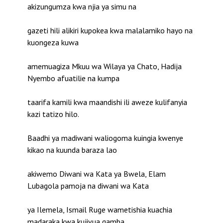
akizungumza kwa njia ya simu na
gazeti hili alikiri kupokea kwa malalamiko hayo na
kuongeza kuwa
amemuagiza Mkuu wa Wilaya ya Chato, Hadija
Nyembo afuatilie na kumpa
taarifa kamili kwa maandishi ili aweze kulifanyia
kazi tatizo hilo.
Baadhi ya madiwani waliogoma kuingia kwenye
kikao na kuunda baraza lao
akiwemo Diwani wa Kata ya Bwela, Elam
Lubagola pamoja na diwani wa Kata
ya Ilemela, Ismail Ruge wametishia kuachia
madaraka kwa kujivua gamba