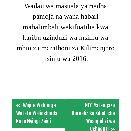
Wadau wa masuala ya riadha
pamoja na wana habari
mabalimbali wakifuatilia kwa
karibu uzinduzi wa msimu wa
mbio za marathoni za Kilimanjaro
msimu wa 2016.
Post
Wajue Wabunge
NEC Yatangaza
navigation
Watatu Walioshinda
Kumalizika Kibali cha
Kura Nyingi Zaidi
Waangalizi wa
Uchaguzi