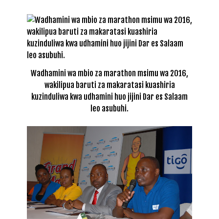
Wadhamini wa mbio za marathon msimu wa 2016,
wakilipua baruti za makaratasi kuashiria
kuzinduliwa kwa udhamini huo jijini Dar es Salaam
leo asubuhi.