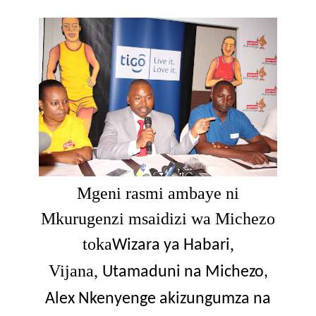
Mgeni rasmi ambaye ni
Mkurugenzi msaidizi wa Michezo
toka
,
Wizara ya Habari
Vijana,
Utamaduni na Michezo,
Alex Nkenyenge akizungumza na