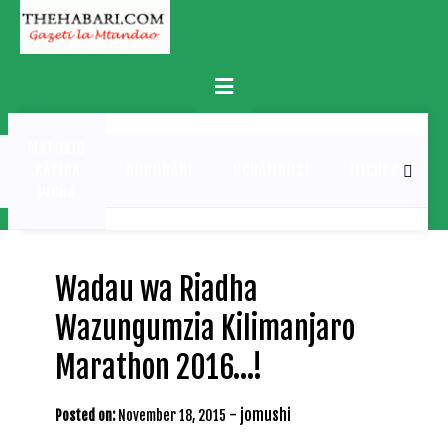
Skip
to
content
Primary
Menu
MATUKIO
KATIKA
BURUDANI
UCHAMBUZI
MICHEZO
PICHA
Wadau wa Riadha
Wazungumzia Kilimanjaro
Marathon 2016…!
-
jomushi
Posted on:
November 18, 2015