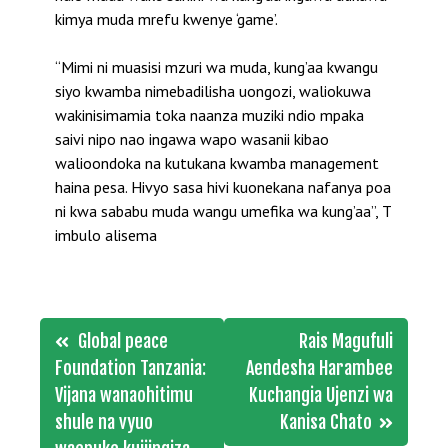
kimya muda mrefu kwenye ‘game’.
“Mimi ni muasisi mzuri wa muda, kung’aa kwangu
siyo kwamba nimebadilisha uongozi, waliokuwa
wakinisimamia toka naanza muziki ndio mpaka
saivi nipo nao ingawa wapo wasanii kibao
walioondoka na kutukana kwamba management
haina pesa. Hivyo sasa hivi kuonekana nafanya poa
ni kwa sababu muda wangu umefika wa kung’aa”, T
imbulo alisema
Post
Global peace
Rais Magufuli
navigation
Foundation Tanzania:
Aendesha Harambee
Vijana wanaohitimu
Kuchangia Ujenzi wa
shule na vyuo
Kanisa Chato