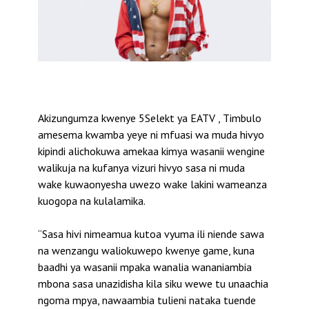
Akizungumza kwenye 5Selekt ya EATV , Timbulo
amesema kwamba yeye ni mfuasi wa muda hivyo
kipindi alichokuwa amekaa kimya wasanii wengine
walikuja na kufanya vizuri hivyo sasa ni muda
wake kuwaonyesha uwezo wake lakini wameanza
kuogopa na kulalamika.
“Sasa hivi nimeamua kutoa vyuma ili niende sawa
na wenzangu waliokuwepo kwenye game, kuna
baadhi ya wasanii mpaka wanalia wananiambia
mbona sasa unazidisha kila siku wewe tu unaachia
ngoma mpya, nawaambia tulieni nataka tuende