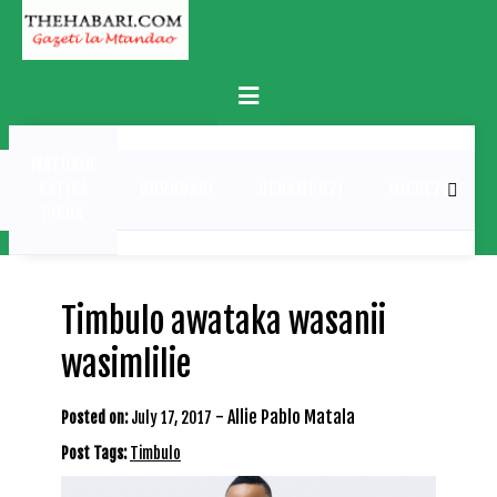
Skip
to
content
Primary
Menu
MATUKIO
KATIKA
BURUDANI
UCHAMBUZI
MICHEZO
PICHA
Timbulo awataka wasanii
wasimlilie
-
Allie Pablo Matala
Posted on:
July 17, 2017
Post Tags:
Timbulo