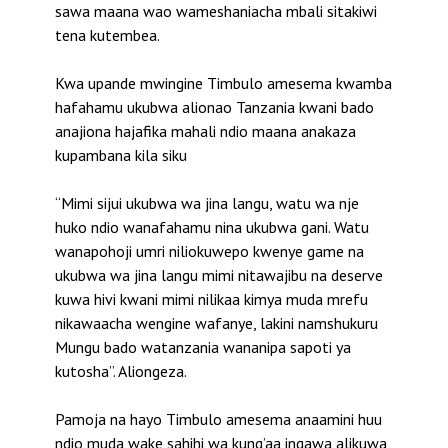
sawa maana wao wameshaniacha mbali sitakiwi
tena kutembea.
Kwa upande mwingine Timbulo amesema kwamba
hafahamu ukubwa alionao Tanzania kwani bado
anajiona hajafika mahali ndio maana anakaza
kupambana kila siku
“Mimi sijui ukubwa wa jina langu, watu wa nje
huko ndio wanafahamu nina ukubwa gani. Watu
wanapohoji umri niliokuwepo kwenye game na
ukubwa wa jina langu mimi nitawajibu na deserve
kuwa hivi kwani mimi nilikaa kimya muda mrefu
nikawaacha wengine wafanye, lakini namshukuru
Mungu bado watanzania wananipa sapoti ya
kutosha”. Aliongeza.
Pamoja na hayo Timbulo amesema anaamini huu
ndio muda wake sahihi wa kung’aa ingawa alikuwa