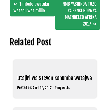
Post
Timbulo awataka
NMB YASHINDA TUZO
navigation
wasanii wasimlilie
YA BENKI BORA YA
MAENDELEO AFRIKA
2017
Related Post
Utajiri wa Steven Kanumba watajwa
Posted on:
April 19, 2012
-
Rungwe Jr.