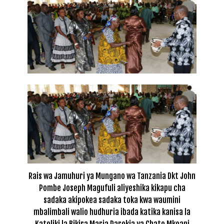
Rais wa Jamuhuri ya Mungano wa Tanzania Dkt John
Pombe Joseph Magufuli aliyeshika kikapu cha
sadaka akipokea sadaka toka kwa waumini
mbalimbali walio hudhuria ibada katika kanisa la
Katoliki la Bikira Maria Parokia ya Chato Mkoani