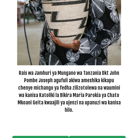
Rais wa Jamhuri ya Mungano wa Tanzania Dkt John
Pombe Joseph agufuli akiwa ameshika kikapu
chenye michango ya fedha zilizotolewa na waumini
wa kanisa Katoliki la Bikira Maria Parokia ya Chato
Mkoani Geita kwaajili ya ujenzi na upanuzi wa kanisa
hilo.