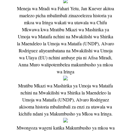
Meneja wa Mradi wa Fahari Yetu, Jan Kuever akitoa
maelezo picha mbalimbali zinazoelezea historia ya
mkoa wa Iringa wakati wa utawala wa Chifu
Mkwawa kwa Mratibu Mkazi wa Mashirika ya
Umoja wa Mataifa nchini na Mwakilishi wa Shirika
la Maendeleo la Umoja wa Mataifa (UNDP), Alvaro
Rodriguez aliyeambatana na Mwakilishi wa Umoja
wa Ulaya (EU) nchini ambaye pia ni Afisa Miradi,
Anna Muro walipotembelea makumbusho ya mkoa
wa Iringa
Mratibu Mkazi wa Mashirika ya Umoja wa Mataifa
nchini na Mwakilishi wa Shirika la Maendeleo la
Umoja wa Mataifa (UNDP), Alvaro Rodriguez
akisoma historia mbalimbali za enzi za utawala wa
kichifu ndani ya Makumbusho ya Mkoa wa Iringa.
Mwongoza wageni katika Makumbusho ya mkoa wa