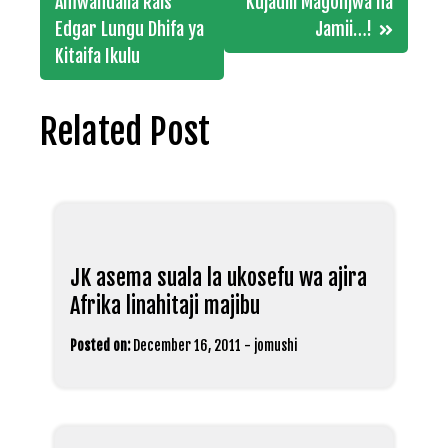
navigation
Amwandalia Rais
Kujadili Magonjwa na
Edgar Lungu Dhifa ya
Jamii…!
Kitaifa Ikulu
Related Post
JK asema suala la ukosefu wa ajira
Afrika linahitaji majibu
Posted on:
December 16, 2011
-
jomushi