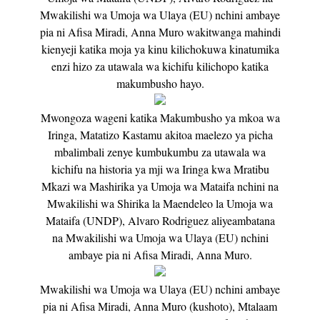
Mwakilishi wa Umoja wa Ulaya (EU) nchini ambaye
pia ni Afisa Miradi, Anna Muro wakitwanga mahindi
kienyeji katika moja ya kinu kilichokuwa kinatumika
enzi hizo za utawala wa kichifu kilichopo katika
makumbusho hayo.
Mwongoza wageni katika Makumbusho ya mkoa wa
Iringa, Matatizo Kastamu akitoa maelezo ya picha
mbalimbali zenye kumbukumbu za utawala wa
kichifu na historia ya mji wa Iringa kwa Mratibu
Mkazi wa Mashirika ya Umoja wa Mataifa nchini na
Mwakilishi wa Shirika la Maendeleo la Umoja wa
Mataifa (UNDP), Alvaro Rodriguez aliyeambatana
na Mwakilishi wa Umoja wa Ulaya (EU) nchini
ambaye pia ni Afisa Miradi, Anna Muro.
Mwakilishi wa Umoja wa Ulaya (EU) nchini ambaye
pia ni Afisa Miradi, Anna Muro (kushoto), Mtalaam