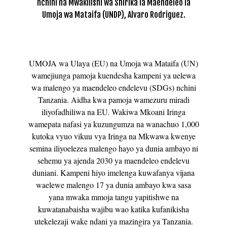
nchini na Mwakilishi wa Shirika la Maendeleo la
Umoja wa Mataifa (UNDP), Alvaro Rodriguez.
UMOJA wa Ulaya (EU) na Umoja wa Mataifa (UN)
wamejiunga pamoja kuendesha kampeni ya uelewa
wa malengo ya maendeleo endelevu (SDGs) nchini
Tanzania. Aidha kwa pamoja wamezuru miradi
iliyofadhiliwa na EU. Wakiwa Mkoani Iringa
wamepata nafasi ya kuzungumza na wanachuo 1,000
kutoka vyuo vikuu vya Iringa na Mkwawa kwenye
semina iliyoelezea malengo hayo ya dunia ambayo ni
sehemu ya ajenda 2030 ya maendeleo endelevu
duniani. Kampeni hiyo imelenga kuwafanya vijana
waelewe malengo 17 ya dunia ambayo kwa sasa
yana mwaka mmoja tangu yapitishwe na
kuwatanabaisha wajibu wao katika kufanikisha
utekelezaji wake ndani ya mazingira ya Tanzania.