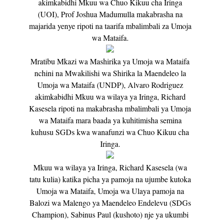
akimkabidhi Mkuu wa Chuo Kikuu cha Iringa
(UOI), Prof Joshua Madumulla makabrasha na
majarida yenye ripoti na taarifa mbalimbali za Umoja
wa Mataifa.
Mratibu Mkazi wa Mashirika ya Umoja wa Mataifa
nchini na Mwakilishi wa Shirika la Maendeleo la
Umoja wa Mataifa (UNDP), Alvaro Rodriguez
akimkabidhi Mkuu wa wilaya ya Iringa, Richard
Kasesela ripoti na makabrasha mbalimbali ya Umoja
wa Mataifa mara baada ya kuhitimisha semina
kuhusu SGDs kwa wanafunzi wa Chuo Kikuu cha
Iringa.
Mkuu wa wilaya ya Iringa, Richard Kasesela (wa
tatu kulia) katika picha ya pamoja na ujumbe kutoka
Umoja wa Mataifa, Umoja wa Ulaya pamoja na
Balozi wa Malengo ya Maendeleo Endelevu (SDGs
Champion), Sabinus Paul (kushoto) nje ya ukumbi