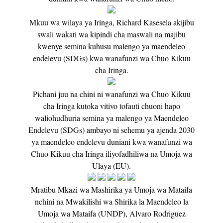
Mkuu wa wilaya ya Iringa, Richard Kasesela akijibu
swali wakati wa kipindi cha maswali na majibu
kwenye semina kuhusu malengo ya maendeleo
endelevu (SDGs) kwa wanafunzi wa Chuo Kikuu
cha Iringa.
Pichani juu na chini ni wanafunzi wa Chuo Kikuu
cha Iringa kutoka vitivo tofauti chuoni hapo
waliohudhuria semina ya malengo ya Maendeleo
Endelevu (SDGs) ambayo ni sehemu ya ajenda 2030
ya maendeleo endelevu duniani kwa wanafunzi wa
Chuo Kikuu cha Iringa iliyofadhiliwa na Umoja wa
Ulaya (EU).
Mratibu Mkazi wa Mashirika ya Umoja wa Mataifa
nchini na Mwakilishi wa Shirika la Maendeleo la
Umoja wa Mataifa (UNDP), Alvaro Rodriguez