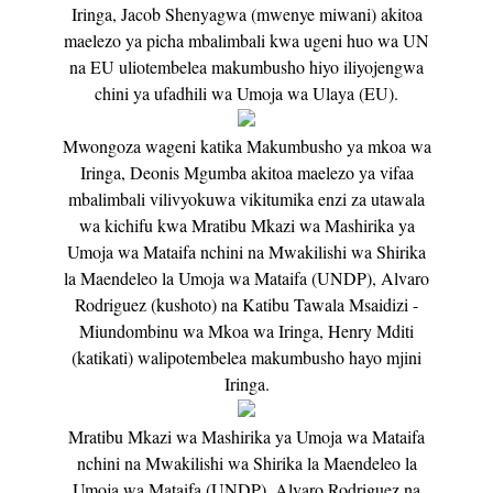
Iringa, Jacob Shenyagwa (mwenye miwani) akitoa
maelezo ya picha mbalimbali kwa ugeni huo wa UN
na EU uliotembelea makumbusho hiyo iliyojengwa
chini ya ufadhili wa Umoja wa Ulaya (EU).
Mwongoza wageni katika Makumbusho ya mkoa wa
Iringa, Deonis Mgumba akitoa maelezo ya vifaa
mbalimbali vilivyokuwa vikitumika enzi za utawala
wa kichifu kwa Mratibu Mkazi wa Mashirika ya
Umoja wa Mataifa nchini na Mwakilishi wa Shirika
la Maendeleo la Umoja wa Mataifa (UNDP), Alvaro
Rodriguez (kushoto) na Katibu Tawala Msaidizi -
Miundombinu wa Mkoa wa Iringa, Henry Mditi
(katikati) walipotembelea makumbusho hayo mjini
Iringa.
Mratibu Mkazi wa Mashirika ya Umoja wa Mataifa
nchini na Mwakilishi wa Shirika la Maendeleo la
Umoja wa Mataifa (UNDP), Alvaro Rodriguez na