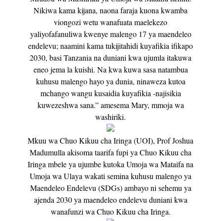
Nikiwa kama kijana, naona faraja kuona kwamba
viongozi wetu wanafuata maelekezo
yaliyofafanuliwa kwenye malengo 17 ya maendeleo
endelevu; naamini kama tukijitahidi kuyafikia ifikapo
2030, basi Tanzania na duniani kwa ujumla itakuwa
eneo jema la kuishi. Na kwa kuwa sasa natambua
kuhusu malengo hayo ya dunia, ninaweza kutoa
mchango wangu kusaidia kuyafikia -najisikia
kuwezeshwa sana.” amesema Mary, mmoja wa
washiriki.
Mkuu wa Chuo Kikuu cha Iringa (UOI), Prof Joshua
Madumulla akisoma taarifa fupi ya Chuo Kikuu cha
Iringa mbele ya ujumbe kutoka Umoja wa Mataifa na
Umoja wa Ulaya wakati semina kuhusu malengo ya
Maendeleo Endelevu (SDGs) ambayo ni sehemu ya
ajenda 2030 ya maendeleo endelevu duniani kwa
wanafunzi wa Chuo Kikuu cha Iringa.