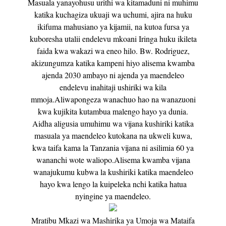
Masuala yanayohusu urithi wa kitamaduni ni muhimu
katika kuchagiza ukuaji wa uchumi, ajira na huku
ikifuma mahusiano ya kijamii, na kutoa fursa ya
kuboresha utalii endelevu mkoani Iringa huku ikileta
faida kwa wakazi wa eneo hilo. Bw. Rodriguez,
akizungumza katika kampeni hiyo alisema kwamba
ajenda 2030 ambayo ni ajenda ya maendeleo
endelevu inahitaji ushiriki wa kila
mmoja.Aliwapongeza wanachuo hao na wanazuoni
kwa kujikita kutambua malengo hayo ya dunia.
Aidha aligusia umuhimu wa vijana kushiriki katika
masuala ya maendeleo kutokana na ukweli kuwa,
kwa taifa kama la Tanzania vijana ni asilimia 60 ya
wananchi wote waliopo.Alisema kwamba vijana
wanajukumu kubwa la kushiriki katika maendeleo
hayo kwa lengo la kuipeleka nchi katika hatua
nyingine ya maendeleo.
Mratibu Mkazi wa Mashirika ya Umoja wa Mataifa