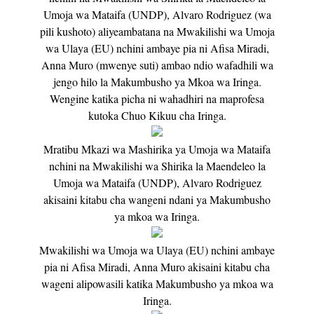
Umoja wa Mataifa (UNDP), Alvaro Rodriguez (wa
pili kushoto) aliyeambatana na Mwakilishi wa Umoja
wa Ulaya (EU) nchini ambaye pia ni Afisa Miradi,
Anna Muro (mwenye suti) ambao ndio wafadhili wa
jengo hilo la Makumbusho ya Mkoa wa Iringa.
Wengine katika picha ni wahadhiri na maprofesa
kutoka Chuo Kikuu cha Iringa.
Mratibu Mkazi wa Mashirika ya Umoja wa Mataifa
nchini na Mwakilishi wa Shirika la Maendeleo la
Umoja wa Mataifa (UNDP), Alvaro Rodriguez
akisaini kitabu cha wangeni ndani ya Makumbusho
ya mkoa wa Iringa.
Mwakilishi wa Umoja wa Ulaya (EU) nchini ambaye
pia ni Afisa Miradi, Anna Muro akisaini kitabu cha
wageni alipowasili katika Makumbusho ya mkoa wa
Iringa.