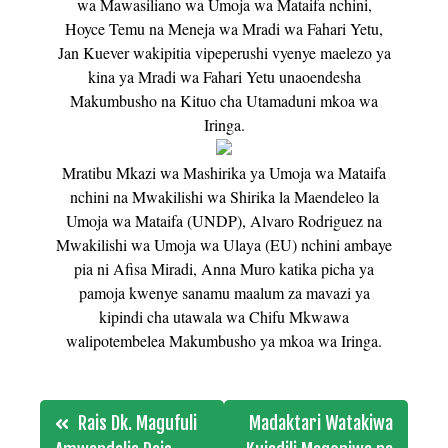
wa Mawasiliano wa Umoja wa Mataifa nchini,
Hoyce Temu na Meneja wa Mradi wa Fahari Yetu,
Jan Kuever wakipitia vipeperushi vyenye maelezo ya
kina ya Mradi wa Fahari Yetu unaoendesha
Makumbusho na Kituo cha Utamaduni mkoa wa
Iringa.
Mratibu Mkazi wa Mashirika ya Umoja wa Mataifa
nchini na Mwakilishi wa Shirika la Maendeleo la
Umoja wa Mataifa (UNDP), Alvaro Rodriguez na
Mwakilishi wa Umoja wa Ulaya (EU) nchini ambaye
pia ni Afisa Miradi, Anna Muro katika picha ya
pamoja kwenye sanamu maalum za mavazi ya
kipindi cha utawala wa Chifu Mkwawa
walipotembelea Makumbusho ya mkoa wa Iringa.
Post
Rais Dk. Magufuli
Madaktari Watakiwa