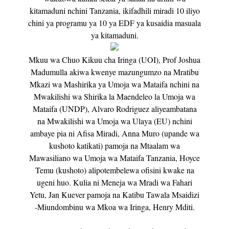
kitamaduni nchini Tanzania, ikifadhili miradi 10 iliyo
chini ya programu ya 10 ya EDF ya kusaidia masuala
ya kitamaduni.
Mkuu wa Chuo Kikuu cha Iringa (UOI), Prof Joshua
Madumulla akiwa kwenye mazungumzo na Mratibu
Mkazi wa Mashirika ya Umoja wa Mataifa nchini na
Mwakilishi wa Shirika la Maendeleo la Umoja wa
Mataifa (UNDP), Alvaro Rodriguez aliyeambatana
na Mwakilishi wa Umoja wa Ulaya (EU) nchini
ambaye pia ni Afisa Miradi, Anna Muro (upande wa
kushoto katikati) pamoja na Mtaalam wa
Mawasiliano wa Umoja wa Mataifa Tanzania, Hoyce
Temu (kushoto) alipotembelewa ofisini kwake na
ugeni huo. Kulia ni Meneja wa Mradi wa Fahari
Yetu, Jan Kuever pamoja na Katibu Tawala Msaidizi
-Miundombinu wa Mkoa wa Iringa, Henry Mditi.