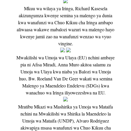
Mkuu wa wilaya ya Iringa, Richard Kasesela
akizungumza kwenye semina ya malengo ya dunia
kwa wanafunzi wa Chuo Kikuu cha Iringa ambapo
aliwaasa wakawe mabalozi wazuri wa malengo hayo
kwenye jamii zao na wanafunzi wenzao wa vyuo
vingine.
Mwakilishi wa Umoja wa Ulaya (EU) nchini ambaye
pia ni Afisa Miradi, Anna Muro akitoa salamu za
Umoja wa Ulaya kwa niaba ya Balozi wa Umoja
huo, Bw. Roeland Van De Geer wakati wa semina
Malengo ya Maendeleo Endelevu (SDGs) kwa
wanachuo wa Iringa iliyowezeshwa na EU.
Mratibu Mkazi wa Mashirika ya Umoja wa Mataifa
nchini na Mwakilishi wa Shirika la Maendeleo la
Umoja wa Mataifa (UNDP), Alvaro Rodriguez
akiwapiga msasa wanafunzi wa Chuo Kikuu cha