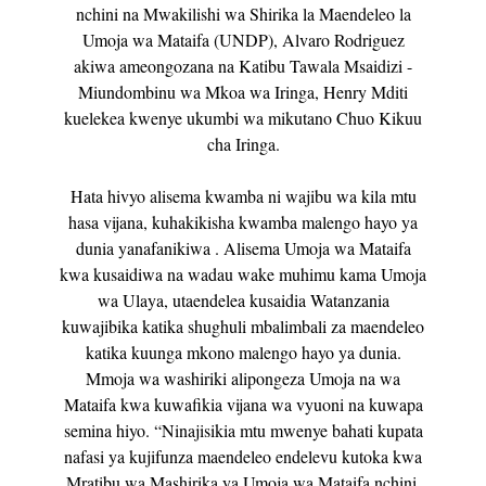
nchini na Mwakilishi wa Shirika la Maendeleo la
Umoja wa Mataifa (UNDP), Alvaro Rodriguez
akiwa ameongozana na Katibu Tawala Msaidizi -
Miundombinu wa Mkoa wa Iringa, Henry Mditi
kuelekea kwenye ukumbi wa mikutano Chuo Kikuu
cha Iringa.
Hata hivyo alisema kwamba ni wajibu wa kila mtu
hasa vijana, kuhakikisha kwamba malengo hayo ya
dunia yanafanikiwa . Alisema Umoja wa Mataifa
kwa kusaidiwa na wadau wake muhimu kama Umoja
wa Ulaya, utaendelea kusaidia Watanzania
kuwajibika katika shughuli mbalimbali za maendeleo
katika kuunga mkono malengo hayo ya dunia.
Mmoja wa washiriki alipongeza Umoja na wa
Mataifa kwa kuwafikia vijana wa vyuoni na kuwapa
semina hiyo. “Ninajisikia mtu mwenye bahati kupata
nafasi ya kujifunza maendeleo endelevu kutoka kwa
Mratibu wa Mashirika ya Umoja wa Mataifa nchini.