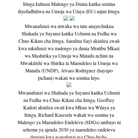
Iringa kuhusu Malengo ya Dunia katika semina
iliyofadhiliwa na Umoja wa Ulaya (EU) mjini Iringa.
Mwanafunzi wa mwaka wa tatu anayechukua
Shahada ya Sayansi katika Uchumi na Fedha wa
Chuo Kikuu cha Iringa, Sarafina Sayi akiuliza swali
kwa mkufunzi wa malengo ya dunia Mratibu Mkazi
wa Mashirika ya Umoja wa Mataifa nchini na
Mwakilishi wa Shirika la Maendeleo la Umoja wa
Mataifa (UNDP), Alvaro Rodriguez (hayupo
pichani) wakati wa semina hiyo.
Mwanafunzi wa Shahada ya Sayansi katika Uchumi
na Fedha wa Chuo Kikuu cha Iringa, Geoffrey
Kadori akiuliza swali kwa Mkuu wa Wilaya ya
Iringa, Richard Kasesela wakati wa semina ya
Malengo ya Maendeleo Endelevu (SDGs) ambayo ni
sehemu ya ajenda 2030 ya maendeleo endelevu
duniani kwa wanafunzi wa Chuo hicho.