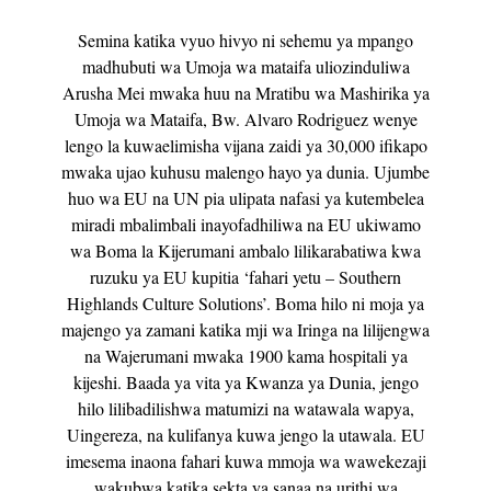
Semina katika vyuo hivyo ni sehemu ya mpango
madhubuti wa Umoja wa mataifa uliozinduliwa
Arusha Mei mwaka huu na Mratibu wa Mashirika ya
Umoja wa Mataifa, Bw. Alvaro Rodriguez wenye
lengo la kuwaelimisha vijana zaidi ya 30,000 ifikapo
mwaka ujao kuhusu malengo hayo ya dunia. Ujumbe
huo wa EU na UN pia ulipata nafasi ya kutembelea
miradi mbalimbali inayofadhiliwa na EU ukiwamo
wa Boma la Kijerumani ambalo lilikarabatiwa kwa
ruzuku ya EU kupitia ‘fahari yetu – Southern
Highlands Culture Solutions’. Boma hilo ni moja ya
majengo ya zamani katika mji wa Iringa na lilijengwa
na Wajerumani mwaka 1900 kama hospitali ya
kijeshi. Baada ya vita ya Kwanza ya Dunia, jengo
hilo lilibadilishwa matumizi na watawala wapya,
Uingereza, na kulifanya kuwa jengo la utawala. EU
imesema inaona fahari kuwa mmoja wa wawekezaji
wakubwa katika sekta ya sanaa na urithi wa