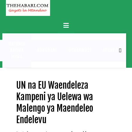
Skip
to
content
Primary
Menu
MATUKIO
KATIKA
BURUDANI
UCHAMBUZI
MICHEZO
PICHA
UN na EU Waendeleza
Kampeni ya Uelewa wa
Malengo ya Maendeleo
Endelevu