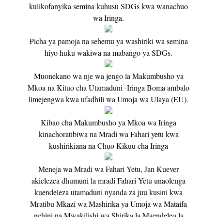
kulikofanyika semina kuhusu SDGs kwa wanachuo
wa Iringa.
Picha ya pamoja na sehemu ya washiriki wa semina
hiyo huku wakiwa na mabango ya SDGs.
Muonekano wa nje wa jengo la Makumbusho ya
Mkoa na Kituo cha Utamaduni -Iringa Boma ambalo
limejengwa kwa ufadhili wa Umoja wa Ulaya (EU).
Kibao cha Makumbusho ya Mkoa wa Iringa
kinachoratibiwa na Mradi wa Fahari yetu kwa
kushirikiana na Chuo Kikuu cha Iringa
Meneja wa Mradi wa Fahari Yetu, Jan Kuever
akielezea dhumuni la mradi Fahari Yetu unaolenga
kuendeleza utamaduni nyanda za juu kusini kwa
Mratibu Mkazi wa Mashirika ya Umoja wa Mataifa
nchini na Mwakilishi wa Shirika la Maendeleo la