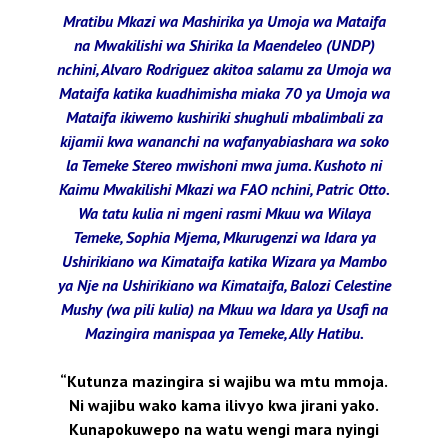
Mratibu Mkazi wa Mashirika ya Umoja wa Mataifa
na Mwakilishi wa Shirika la Maendeleo (UNDP)
nchini, Alvaro Rodriguez akitoa salamu za Umoja wa
Mataifa katika kuadhimisha miaka 70 ya Umoja wa
Mataifa ikiwemo kushiriki shughuli mbalimbali za
kijamii kwa wananchi na wafanyabiashara wa soko
la Temeke Stereo mwishoni mwa juma. Kushoto ni
Kaimu Mwakilishi Mkazi wa FAO nchini, Patric Otto.
Wa tatu kulia ni mgeni rasmi Mkuu wa Wilaya
Temeke, Sophia Mjema, Mkurugenzi wa Idara ya
Ushirikiano wa Kimataifa katika Wizara ya Mambo
ya Nje na Ushirikiano wa Kimataifa, Balozi Celestine
Mushy (wa pili kulia) na Mkuu wa Idara ya Usafi na
Mazingira manispaa ya Temeke, Ally Hatibu.
“Kutunza mazingira si wajibu wa mtu mmoja.
Ni wajibu wako kama ilivyo kwa jirani yako.
Kunapokuwepo na watu wengi mara nyingi