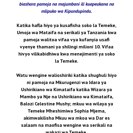
biashara pamoja na majumbani ili kuepeukana na
mlipuko wa Kipundupindu.
Katika hafla hiyo ya kusafisha soko la Temeke,
Umoja wa Mataifa na serikali ya Tanzania kwa
pamoja walitoa vifaa vya kufanyia usafi
vyenye thamani ya shilingi milioni 10. Vifaa
hivyo vilikabidhiwa kwa menejimenti ya soko
la Temeke.
Watu wengine walioshiriki katika shughuli hiyo
ni pamoja na Mkurugenzi wa Idara ya
Ushirikiano wa Kimataifa katika Wizara ya
Mambo ya Nje na Ushirikiano wa Kimataifa,
Balozi Celestine Mushy; mkuu wa wilaya ya
Temeke Mheshimiwa Sophia Mjema,
akimwakilisha Mkuu wa mkoa wa Dar es
salaam na maofisa wengine wa serikali na
wakazi wa Temeke.