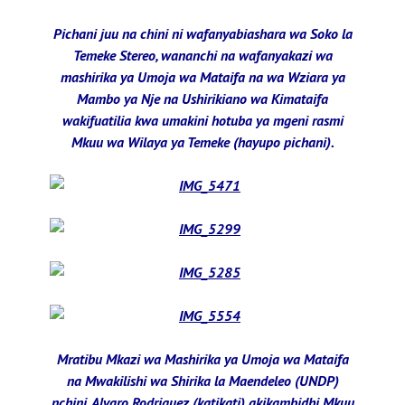
Pichani juu na chini ni wafanyabiashara wa Soko la
Temeke Stereo, wananchi na wafanyakazi wa
mashirika ya Umoja wa Mataifa na wa Wziara ya
Mambo ya Nje na Ushirikiano wa Kimataifa
wakifuatilia kwa umakini hotuba ya mgeni rasmi
Mkuu wa Wilaya ya Temeke (hayupo pichani).
Mratibu Mkazi wa Mashirika ya Umoja wa Mataifa
na Mwakilishi wa Shirika la Maendeleo (UNDP)
nchini, Alvaro Rodriguez (katikati) akikambidhi Mkuu