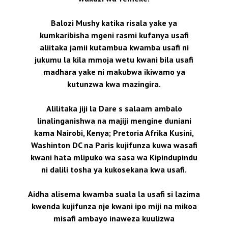
Balozi Mushy katika risala yake ya
kumkaribisha mgeni rasmi kufanya usafi
aliitaka jamii kutambua kwamba usafi ni
jukumu la kila mmoja wetu kwani bila usafi
madhara yake ni makubwa ikiwamo ya
kutunzwa kwa mazingira.
Alilitaka jiji la Dare s salaam ambalo
linalinganishwa na majiji mengine duniani
kama Nairobi, Kenya; Pretoria Afrika Kusini,
Washinton DC na Paris kujifunza kuwa wasafi
kwani hata mlipuko wa sasa wa Kipindupindu
ni dalili tosha ya kukosekana kwa usafi.
Aidha alisema kwamba suala la usafi si lazima
kwenda kujifunza nje kwani ipo miji na mikoa
misafi ambayo inaweza kuulizwa