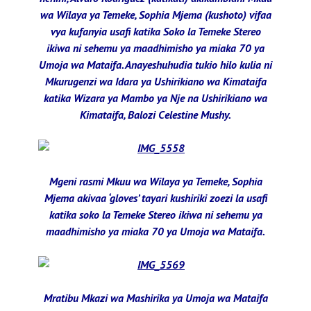
wa Wilaya ya Temeke, Sophia Mjema (kushoto) vifaa
vya kufanyia usafi katika Soko la Temeke Stereo
ikiwa ni sehemu ya maadhimisho ya miaka 70 ya
Umoja wa Mataifa. Anayeshuhudia tukio hilo kulia ni
Mkurugenzi wa Idara ya Ushirikiano wa Kimataifa
katika Wizara ya Mambo ya Nje na Ushirikiano wa
Kimataifa, Balozi Celestine Mushy.
Mgeni rasmi Mkuu wa Wilaya ya Temeke, Sophia
Mjema akivaa ‘gloves’ tayari kushiriki zoezi la usafi
katika soko la Temeke Stereo ikiwa ni sehemu ya
maadhimisho ya miaka 70 ya Umoja wa Mataifa.
Mratibu Mkazi wa Mashirika ya Umoja wa Mataifa