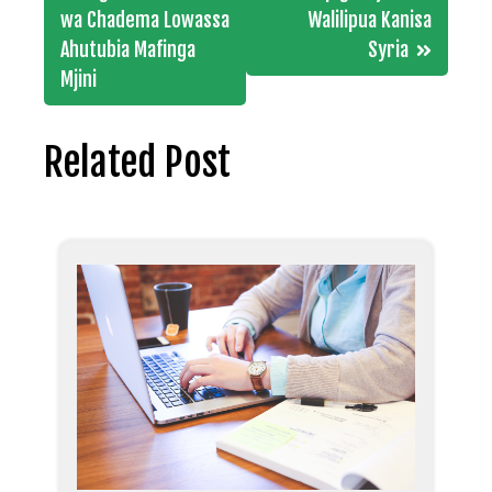
navigation
wa Chadema Lowassa
Walilipua Kanisa
Ahutubia Mafinga
Syria
Mjini
Related Post