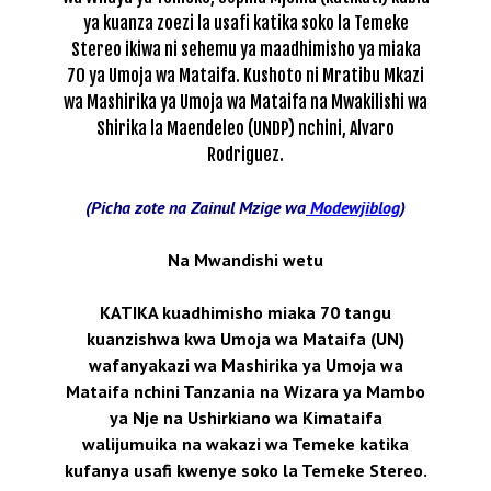
ya kuanza zoezi la usafi katika soko la Temeke
Stereo ikiwa ni sehemu ya maadhimisho ya miaka
70 ya Umoja wa Mataifa. Kushoto ni Mratibu Mkazi
wa Mashirika ya Umoja wa Mataifa na Mwakilishi wa
Shirika la Maendeleo (UNDP) nchini, Alvaro
Rodriguez.
(Picha zote na Zainul Mzige wa
Modewjiblog
)
Na Mwandishi wetu
KATIKA kuadhimisho miaka 70 tangu
kuanzishwa kwa Umoja wa Mataifa (UN)
wafanyakazi wa Mashirika ya Umoja wa
Mataifa nchini Tanzania na Wizara ya Mambo
ya Nje na Ushirkiano wa Kimataifa
walijumuika na wakazi wa Temeke katika
kufanya usafi kwenye soko la Temeke Stereo.