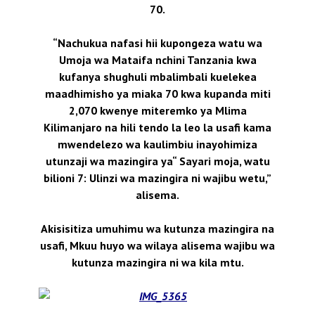
70.
“Nachukua nafasi hii kupongeza watu wa
Umoja wa Mataifa nchini Tanzania kwa
kufanya shughuli mbalimbali kuelekea
maadhimisho ya miaka 70 kwa kupanda miti
2,070 kwenye miteremko ya Mlima
Kilimanjaro na hili tendo la leo la usafi kama
mwendelezo wa kaulimbiu inayohimiza
utunzaji wa mazingira ya“ Sayari moja, watu
bilioni 7: Ulinzi wa mazingira ni wajibu wetu,”
alisema.
Akisisitiza umuhimu wa kutunza mazingira na
usafi, Mkuu huyo wa wilaya alisema wajibu wa
kutunza mazingira ni wa kila mtu.