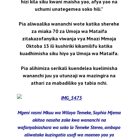
hizi kila siku kwani maisha yao, afya yao na
uchumi unategemea soko hili.”
Pia aliwaalika wananchi wote katika sherehe
za miaka 70 za Umoja wa Mataifa
zitakazofanyika viwanja vya Mnazi Mmoja
Oktoba 13 ili kushiriki kikamilifu katika
kuadhimisha siku hiyo ya Umoja wa Mataifa.
Pia alihimiza serikali kuendelea kuelimisha
wananchi juu ya utunzaji wa mazingira na
athari za mabadiliko ya tabia nchi.
Mgeni rasmi Mkuu wa Wilaya Temeke, Sophia Mjema
akitoa nasaha zake kwa wananchi na
wafanyabiashara wa soko la Temeke Stereo, ambapo
aliwataka kuzingatia usafi wa maeneo yao ya