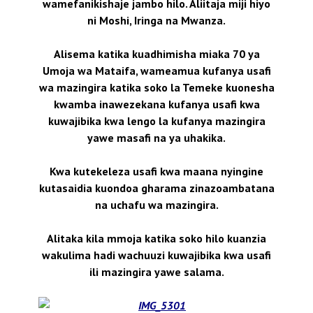
wamefanikishaje jambo hilo. Aliitaja miji hiyo
ni Moshi, Iringa na Mwanza.
Alisema katika kuadhimisha miaka 70 ya
Umoja wa Mataifa, wameamua kufanya usafi
wa mazingira katika soko la Temeke kuonesha
kwamba inawezekana kufanya usafi kwa
kuwajibika kwa lengo la kufanya mazingira
yawe masafi na ya uhakika.
Kwa kutekeleza usafi kwa maana nyingine
kutasaidia kuondoa gharama zinazoambatana
na uchafu wa mazingira.
Alitaka kila mmoja katika soko hilo kuanzia
wakulima hadi wachuuzi kuwajibika kwa usafi
ili mazingira yawe salama.