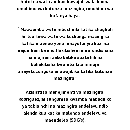
hutokea watu ambao hawajali wala kuona
umuhimu wa kutunza mazingira, umuhimu wa
kufanya haya.
“ Nawaomba wote mlioshiriki katika shughuli
hii leo kuwa watu wa kuchunga mazingira
katika maeneo yenu mnayofanyia kazi na
majumbani kwenu.Hakikisheni mnafundishana
na majirani zako katika suala hili na
kuhakikisha kwamba kila mmoja
anayekuzunguka anawajibika katika kutunza
mazingira.”
Akisisitiza menejimenti ya mazingira,
Rodriguez, alizungumza kwamba mabadiliko
ya tabia nchi na mazingira endelevu ndio
ajenda kuu katika malengo endelevu ya
maendeleo (SDG’s).