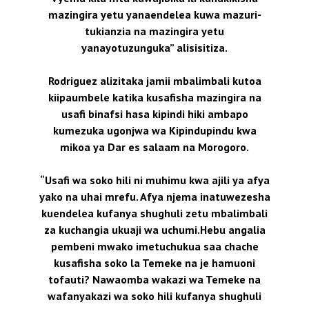
mazingira yetu yanaendelea kuwa mazuri-
tukianzia na mazingira yetu
yanayotuzunguka” alisisitiza.
Rodriguez alizitaka jamii mbalimbali kutoa
kiipaumbele katika kusafisha mazingira na
usafi binafsi hasa kipindi hiki ambapo
kumezuka ugonjwa wa Kipindupindu kwa
mikoa ya Dar es salaam na Morogoro.
“Usafi wa soko hili ni muhimu kwa ajili ya afya
yako na uhai mrefu. Afya njema inatuwezesha
kuendelea kufanya shughuli zetu mbalimbali
za kuchangia ukuaji wa uchumi.Hebu angalia
pembeni mwako imetuchukua saa chache
kusafisha soko la Temeke na je hamuoni
tofauti? Nawaomba wakazi wa Temeke na
wafanyakazi wa soko hili kufanya shughuli