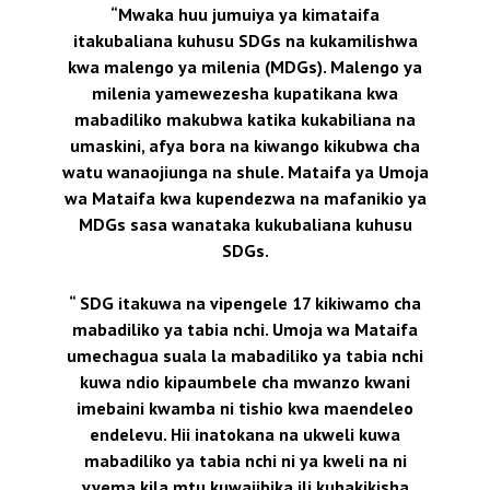
“Mwaka huu jumuiya ya kimataifa
itakubaliana kuhusu SDGs na kukamilishwa
kwa malengo ya milenia (MDGs). Malengo ya
milenia yamewezesha kupatikana kwa
mabadiliko makubwa katika kukabiliana na
umaskini, afya bora na kiwango kikubwa cha
watu wanaojiunga na shule. Mataifa ya Umoja
wa Mataifa kwa kupendezwa na mafanikio ya
MDGs sasa wanataka kukubaliana kuhusu
SDGs.
“ SDG itakuwa na vipengele 17 kikiwamo cha
mabadiliko ya tabia nchi. Umoja wa Mataifa
umechagua suala la mabadiliko ya tabia nchi
kuwa ndio kipaumbele cha mwanzo kwani
imebaini kwamba ni tishio kwa maendeleo
endelevu. Hii inatokana na ukweli kuwa
mabadiliko ya tabia nchi ni ya kweli na ni
vyema kila mtu kuwajibika ili kuhakikisha