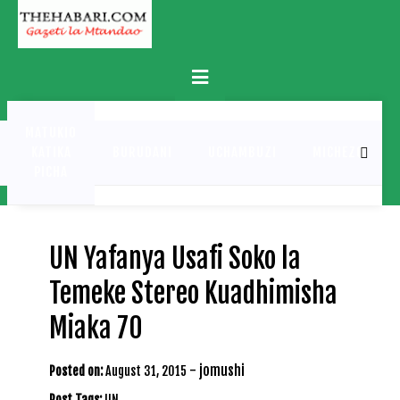
Skip
to
content
Primary
Menu
MATUKIO
KATIKA
BURUDANI
UCHAMBUZI
MICHEZO
PICHA
UN Yafanya Usafi Soko la
Temeke Stereo Kuadhimisha
Miaka 70
-
jomushi
Posted on:
August 31, 2015
Post Tags:
UN