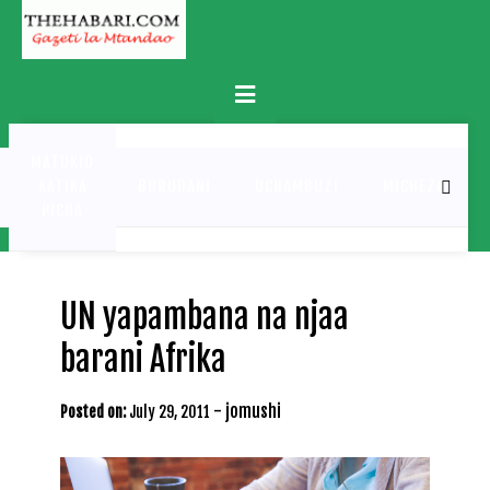
Skip
to
content
Primary
Menu
MATUKIO
KATIKA
BURUDANI
UCHAMBUZI
MICHEZO
PICHA
UN yapambana na njaa
barani Afrika
-
jomushi
Posted on:
July 29, 2011