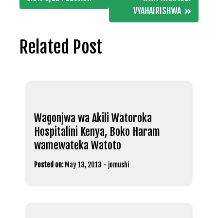
navigation
VYAHAIRISHWA
Related Post
Wagonjwa wa Akili Watoroka
Hospitalini Kenya, Boko Haram
wamewateka Watoto
Posted on:
May 13, 2013
-
jomushi