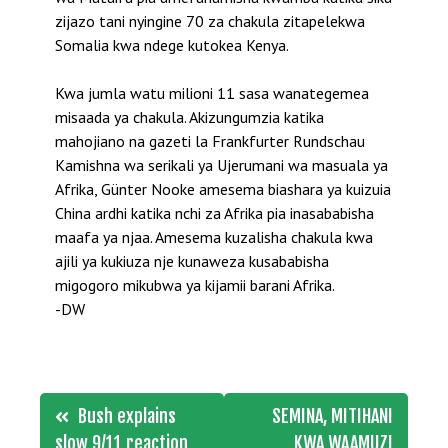
zijazo tani nyingine 70 za chakula zitapelekwa
Somalia kwa ndege kutokea Kenya.
Kwa jumla watu milioni 11 sasa wanategemea
misaada ya chakula. Akizungumzia katika
mahojiano na gazeti la Frankfurter Rundschau
Kamishna wa serikali ya Ujerumani wa masuala ya
Afrika, Günter Nooke amesema biashara ya kuizuia
China ardhi katika nchi za Afrika pia inasababisha
maafa ya njaa. Amesema kuzalisha chakula kwa
ajili ya kukiuza nje kunaweza kusababisha
migogoro mikubwa ya kijamii barani Afrika.
-DW
Post
Bush explains
SEMINA, MITIHANI
slow 9/11 reaction
KWA WAAMUZI