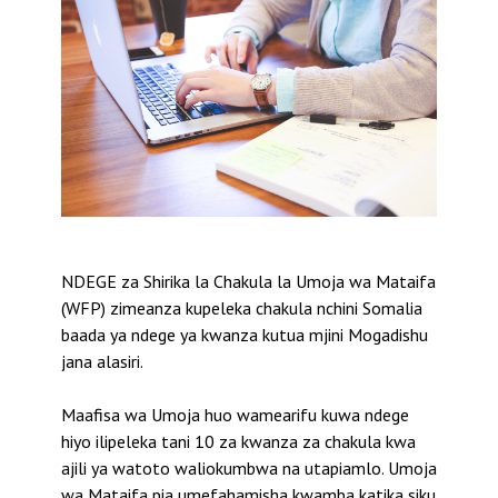
NDEGE za Shirika la Chakula la Umoja wa Mataifa
(WFP) zimeanza kupeleka chakula nchini Somalia
baada ya ndege ya kwanza kutua mjini Mogadishu
jana alasiri.
Maafisa wa Umoja huo wamearifu kuwa ndege
hiyo ilipeleka tani 10 za kwanza za chakula kwa
ajili ya watoto waliokumbwa na utapiamlo. Umoja
wa Mataifa pia umefahamisha kwamba katika siku