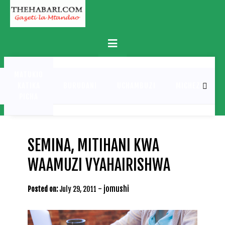
Skip
to
content
Primary
Menu
MATUKIO
KATIKA
BURUDANI
UCHAMBUZI
MICHEZO
PICHA
SEMINA, MITIHANI KWA
WAAMUZI VYAHAIRISHWA
-
jomushi
Posted on:
July 29, 2011