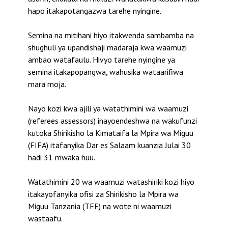
hapo itakapotangazwa tarehe nyingine.
Semina na mitihani hiyo itakwenda sambamba na
shughuli ya upandishaji madaraja kwa waamuzi
ambao watafaulu. Hivyo tarehe nyingine ya
semina itakapopangwa, wahusika wataarifiwa
mara moja.
Nayo kozi kwa ajili ya watathimini wa waamuzi
(referees assessors) inayoendeshwa na wakufunzi
kutoka Shirikisho la Kimataifa la Mpira wa Miguu
(FIFA) itafanyika Dar es Salaam kuanzia Julai 30
hadi 31 mwaka huu.
Watathimini 20 wa waamuzi watashiriki kozi hiyo
itakayofanyika ofisi za Shirikisho la Mpira wa
Miguu Tanzania (TFF) na wote ni waamuzi
wastaafu.