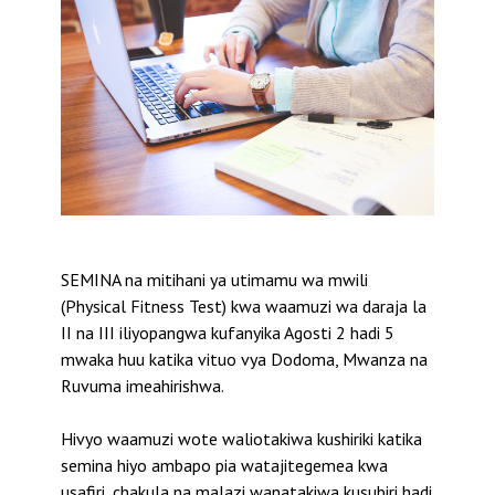
SEMINA na mitihani ya utimamu wa mwili
(Physical Fitness Test) kwa waamuzi wa daraja la
II na III iliyopangwa kufanyika Agosti 2 hadi 5
mwaka huu katika vituo vya Dodoma, Mwanza na
Ruvuma imeahirishwa.
Hivyo waamuzi wote waliotakiwa kushiriki katika
semina hiyo ambapo pia watajitegemea kwa
usafiri, chakula na malazi wanatakiwa kusubiri hadi