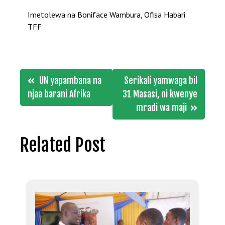
Imetolewa na Boniface Wambura, Ofisa Habari
TFF
Post
UN yapambana na
Serikali yamwaga bil
navigation
njaa barani Afrika
31 Masasi, ni kwenye
mradi wa maji
Related Post