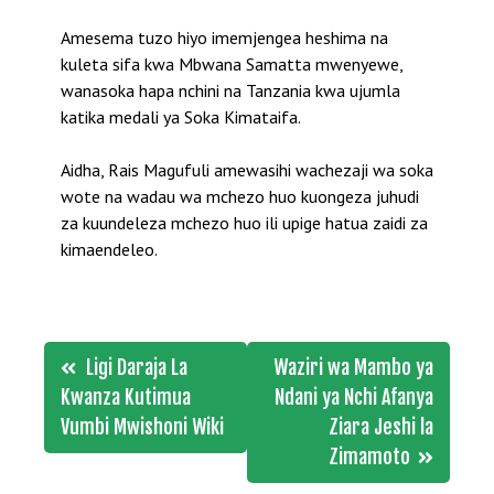
Amesema tuzo hiyo imemjengea heshima na
kuleta sifa kwa Mbwana Samatta mwenyewe,
wanasoka hapa nchini na Tanzania kwa ujumla
katika medali ya Soka Kimataifa.
Aidha, Rais Magufuli amewasihi wachezaji wa soka
wote na wadau wa mchezo huo kuongeza juhudi
za kuundeleza mchezo huo ili upige hatua zaidi za
kimaendeleo.
Post
Ligi Daraja La
Waziri wa Mambo ya
navigation
Kwanza Kutimua
Ndani ya Nchi Afanya
Vumbi Mwishoni Wiki
Ziara Jeshi la
Zimamoto