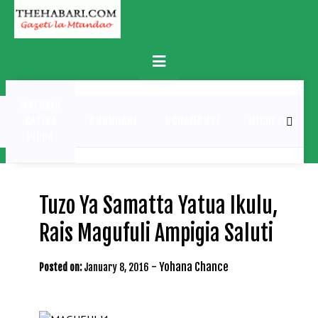
Skip
to
content
Primary
Menu
MATUKIO
KATIKA
BURUDANI
UCHAMBUZI
MICHEZO
PICHA
Tuzo Ya Samatta Yatua Ikulu,
Rais Magufuli Ampigia Saluti
-
Yohana Chance
Posted on:
January 8, 2016