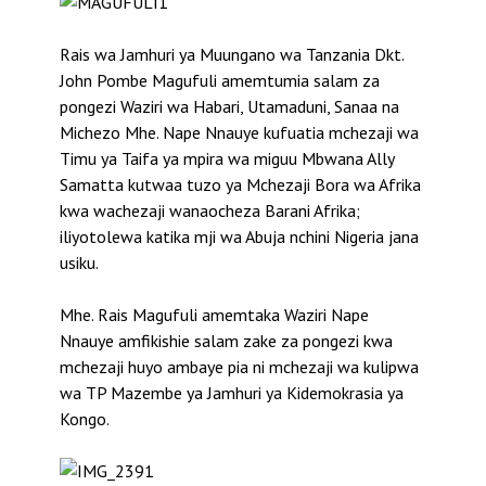
Rais wa Jamhuri ya Muungano wa Tanzania Dkt.
John Pombe Magufuli amemtumia salam za
pongezi Waziri wa Habari, Utamaduni, Sanaa na
Michezo Mhe. Nape Nnauye kufuatia mchezaji wa
Timu ya Taifa ya mpira wa miguu Mbwana Ally
Samatta kutwaa tuzo ya Mchezaji Bora wa Afrika
kwa wachezaji wanaocheza Barani Afrika;
iliyotolewa katika mji wa Abuja nchini Nigeria jana
usiku.
Mhe. Rais Magufuli amemtaka Waziri Nape
Nnauye amfikishie salam zake za pongezi kwa
mchezaji huyo ambaye pia ni mchezaji wa kulipwa
wa TP Mazembe ya Jamhuri ya Kidemokrasia ya
Kongo.