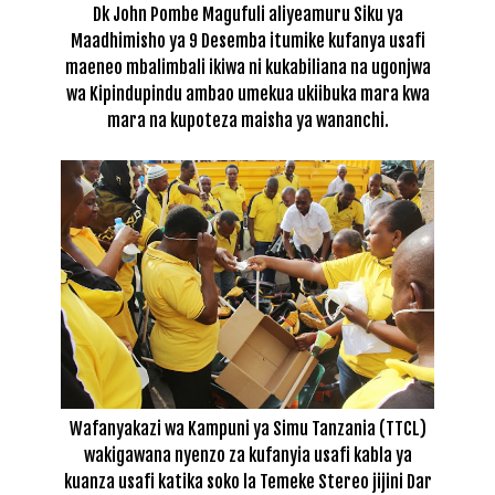
Dk John Pombe Magufuli aliyeamuru Siku ya
Maadhimisho ya 9 Desemba itumike kufanya usafi
maeneo mbalimbali ikiwa ni kukabiliana na ugonjwa
wa Kipindupindu ambao umekua ukiibuka mara kwa
mara na kupoteza maisha ya wananchi.
Wafanyakazi wa Kampuni ya Simu Tanzania (TTCL)
wakigawana nyenzo za kufanyia usafi kabla ya
kuanza usafi katika soko la Temeke Stereo jijini Dar