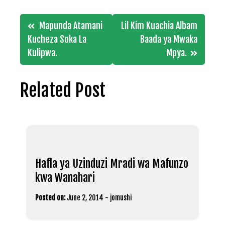
Post
Mapunda Atamani
Lil Kim Kuachia Albam
navigation
Kucheza Soka La
Baada ya Mwaka
Kulipwa.
Mpya.
Related Post
Hafla ya Uzinduzi Mradi wa Mafunzo
kwa Wanahari
Posted on:
June 2, 2014
-
jomushi