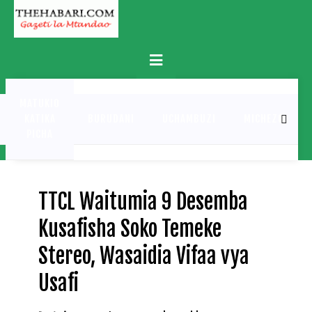
Skip
to
content
Primary
Menu
MATUKIO
KATIKA
BURUDANI
UCHAMBUZI
MICHEZO
PICHA
TTCL Waitumia 9 Desemba
Kusafisha Soko Temeke
Stereo, Wasaidia Vifaa vya
Usafi