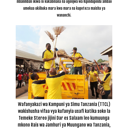
mbalimbali ikiwa ni kukabiliana na ugonjwa wa Kipindupindu ambao
umekua ukiibuka mara kwa mara na kupoteza maisha ya
wananchi.
Wafanyakazi wa Kampuni ya Simu Tanzania (TTCL)
wakishusha vifaa vya kufanyia usafi katika soko la
Temeke Stereo jijini Dar es Salaam leo kumuunga
mkono Rais wa Jamhuri ya Muungano wa Tanzania,