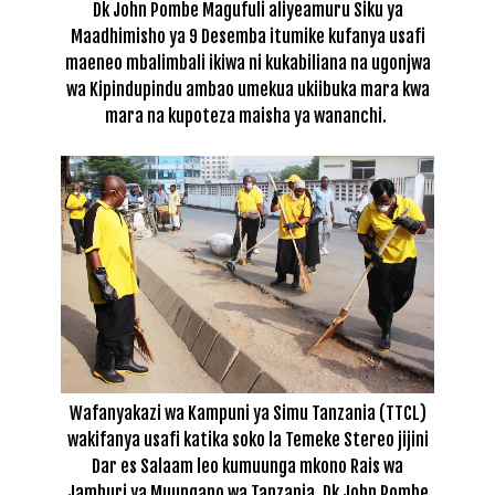
Dk John Pombe Magufuli aliyeamuru Siku ya
Maadhimisho ya 9 Desemba itumike kufanya usafi
maeneo mbalimbali ikiwa ni kukabiliana na ugonjwa
wa Kipindupindu ambao umekua ukiibuka mara kwa
mara na kupoteza maisha ya wananchi.
Wafanyakazi wa Kampuni ya Simu Tanzania (TTCL)
wakifanya usafi katika soko la Temeke Stereo jijini
Dar es Salaam leo kumuunga mkono Rais wa
Jamhuri ya Muungano wa Tanzania, Dk John Pombe