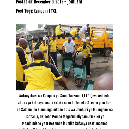
-
jomushi
Posted on:
December 9, 2015
Post Tags:
Kampuni TTCL
Wafanyakazi wa Kampuni ya Simu Tanzania (TTCL) wakishusha
vifaa vya kufanyia usafi katika soko la Temeke Stereo jijini Dar
es Salaam leo kumuunga mkono Rais wa Jamhuri ya Muungano wa
Tanzania, Dk John Pombe Magufuli aliyeamuru Siku ya
Maadhimisho ya 9 Desemba itumike kufanya usafi maeneo