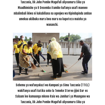
Tanzania, Dk John Pombe Magufuli aliyeamuru Siku ya
Maadhimisho ya 9 Desemba itumike kufanya usafi maeneo
mbalimbali ikiwa ni kukabiliana na ugonjwa wa Kipindupindu ambao
umekua ukiibuka mara kwa mara na kupoteza maisha ya
wananchi.
Sehemu ya wafanyakazi wa Kampuni ya Simu Tanzania (TTCL)
wakifanya usafi katika soko la Temeke Stereo jijini Dar es
Salaam leo kumuunga mkono Rais wa Jamhuri ya Muungano wa
Tanzania, Dk John Pombe Magufuli aliyeamuru Siku ya