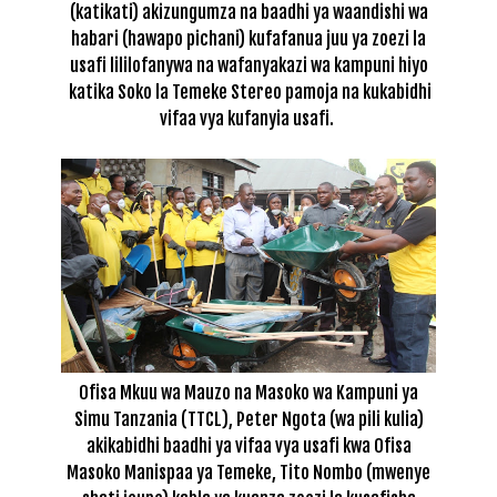
(katikati) akizungumza na baadhi ya waandishi wa
habari (hawapo pichani) kufafanua juu ya zoezi la
usafi lililofanywa na wafanyakazi wa kampuni hiyo
katika Soko la Temeke Stereo pamoja na kukabidhi
vifaa vya kufanyia usafi.
Ofisa Mkuu wa Mauzo na Masoko wa Kampuni ya
Simu Tanzania (TTCL), Peter Ngota (wa pili kulia)
akikabidhi baadhi ya vifaa vya usafi kwa Ofisa
Masoko Manispaa ya Temeke, Tito Nombo (mwenye