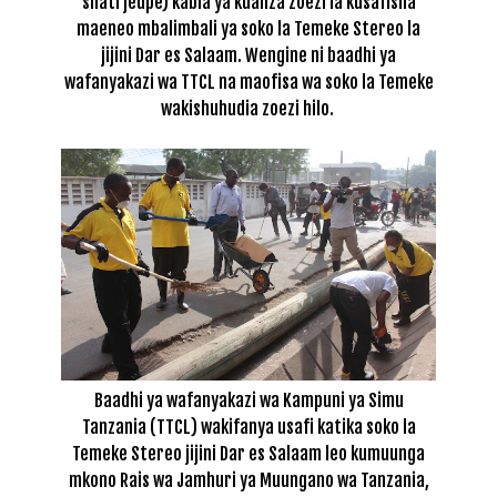
shati jeupe) kabla ya kuanza zoezi la kusafisha
maeneo mbalimbali ya soko la Temeke Stereo la
jijini Dar es Salaam. Wengine ni baadhi ya
wafanyakazi wa TTCL na maofisa wa soko la Temeke
wakishuhudia zoezi hilo.
Baadhi ya wafanyakazi wa Kampuni ya Simu
Tanzania (TTCL) wakifanya usafi katika soko la
Temeke Stereo jijini Dar es Salaam leo kumuunga
mkono Rais wa Jamhuri ya Muungano wa Tanzania,